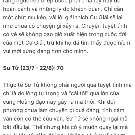
rằng người kia bị ép buộc phải chia tay hay do
hoàn cảnh và những lý do khách quan. Chỉ cần
một chút níu kéo, vài lời giải thích Cự Giải sẽ lại
như chưa có chuyện gì xảy ra. Chuyện tuyệt tình
có vẻ sẽ không bao giờ xuất hiện trong cuộc đời
của một Cự Giải, trừ khi họ đã tìm thấy được niềm
vui mới xứng đáng hơn cho mình.
Sư Tử (23/7 - 22/8): 70
Thực tế Sư Tử không phải người quá tuyệt tình mà
chỉ là do lòng tự trọng và "cái tôi" quá lớn của
cung Hoàng đạo này gây ra mà thôi. Khi đối
phương chưa làm chuyện gì quá đáng, tình cảm
vẫn còn có thể cứu vãn, Sư Tử sẽ không ngại mà
bắt đầu lại. Thế nhưng khi có ý muốn quay lại mà