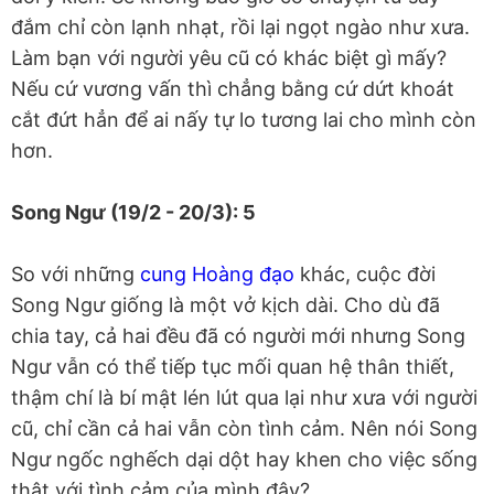
đắm chỉ còn lạnh nhạt, rồi lại ngọt ngào như xưa.
Làm bạn với người yêu cũ có khác biệt gì mấy?
Nếu cứ vương vấn thì chẳng bằng cứ dứt khoát
cắt đứt hẳn để ai nấy tự lo tương lai cho mình còn
hơn.
Song Ngư (19/2 - 20/3): 5
So với những
cung Hoàng đạo
khác, cuộc đời
Song Ngư giống là một vở kịch dài. Cho dù đã
chia tay, cả hai đều đã có người mới nhưng Song
Ngư vẫn có thể tiếp tục mối quan hệ thân thiết,
thậm chí là bí mật lén lút qua lại như xưa với người
cũ, chỉ cần cả hai vẫn còn tình cảm. Nên nói Song
Ngư ngốc nghếch dại dột hay khen cho việc sống
thật với tình cảm của mình đây?