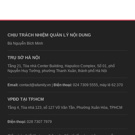
CHỊU TRÁCH NHIỆM QUẢN LÝ NỘI DUNG
Bà Nguyễn Bích Minh
TRỤ SỞ HÀ NỘI
Tầng 21, Tòa nhà Center Building, Hapulico Complex, Số 01, phố
Nguyễn Huy Tưởng, phường Thanh Xuân, thành phố Hà Nội
Email:
contact@afamily.vn |
Điện thoại:
024 7309 5555, máy lẻ 62.370
VPĐD TẠI TP.HCM
Tầng 4, Tòa nhà 123, số 127 Võ Văn Tần, Phường Xuân Hòa, TPHCM
Điện thoại:
028 7307 7979