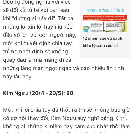
Dương đồng nghĩa với việc
sẽ đối xử tử tế với bạn sau
khi "đường ai nấy đi". Tất cả
những lời xin lỗi hay níu kéo
đều vô ích với con người này,
12 chòm sao và cách
một khi quyết định chia tay
biểu lộ cảm xúc
thì họ nhất định sẽ không
quay đầu lại mà mang đi cả
những lãng mạn ngọt ngào và bao nhiêu ân tình
bấy lâu nay.
Kim Ngưu (20/4 - 20/5): 80
Một khi lời chia tay đã thốt ra thì sẽ không bao giờ
có cơ hội thay đổi, Kim Ngưu suy nghĩ bằng lý trí,
không bị những kỉ niệm hay cảm xúc nhất thời làm