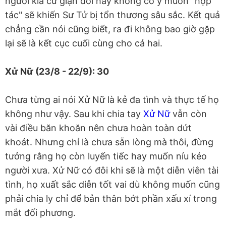
người kia cứ giận dỗi hay không có ý muốn "hợp
tác" sẽ khiến Sư Tử bị tổn thương sâu sắc. Kết quả
chẳng cần nói cũng biết, ra đi không bao giờ gặp
lại sẽ là kết cục cuối cùng cho cả hai.
Xử Nữ (23/8 - 22/9): 30
Chưa từng ai nói Xử Nữ là kẻ đa tình và thực tế họ
không như vậy. Sau khi chia tay
Xử Nữ
vẫn còn
vài điều băn khoăn nên chưa hoàn toàn dứt
khoát. Nhưng chỉ là chưa sẵn lòng mà thôi, đừng
tưởng rằng họ còn luyến tiếc hay muốn níu kéo
người xưa. Xử Nữ có đôi khi sẽ là một diễn viên tài
tình, họ xuất sắc diễn tốt vai dù không muốn cũng
phải chia ly chỉ để bản thân bớt phần xấu xí trong
mắt đối phương.