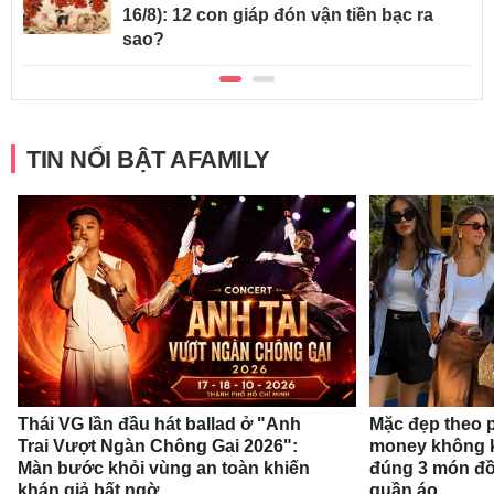
16/8): 12 con giáp đón vận tiền bạc ra
sao?
TIN NỔI BẬT AFAMILY
Thái VG lần đầu hát ballad ở "Anh
Mặc đẹp theo 
Trai Vượt Ngàn Chông Gai 2026":
money không k
Màn bước khỏi vùng an toàn khiến
đúng 3 món đồ
khán giả bất ngờ
quần áo