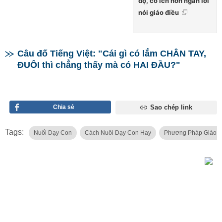
độ, có ích hơn ngàn lời
nói giáo điều
Câu đố Tiếng Việt: "Cái gì có lắm CHÂN TAY,
ĐUÔI thì chẳng thấy mà có HAI ĐẦU?"
Chia sẻ
Sao chép link
Tags:
Nuối Dạy Con
Cách Nuôi Dạy Con Hay
Phương Pháp Giáo 