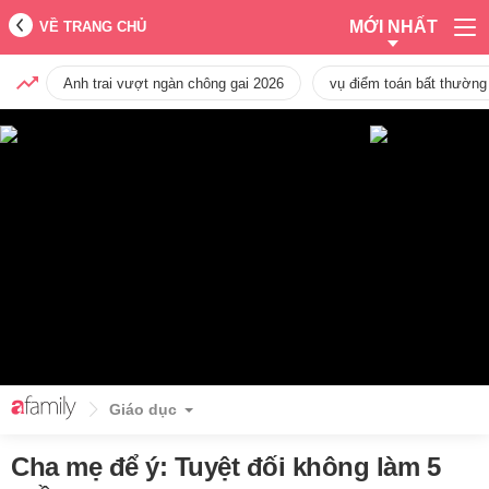
MỚI NHẤT
VỀ TRANG CHỦ
Anh trai vượt ngàn chông gai 2026
vụ điểm toán bất thường
Giáo dục
Cha mẹ để ý: Tuyệt đối không làm 5