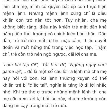
làm cha mẹ, mình có quyền bắt ép con thực hiện
mệnh lệnh. Những mệnh lệnh cũng chỉ là điều
khiến con trở nên tốt hơn. Tuy nhiên, cha mẹ
không biết rằng, điều này khiến trẻ mất dần khả
năng tiếp thu, không có chính kiến bản thân. Dần
dần, trẻ trở nên mất tự tin, mặc cảm, thiếu quyết
đoán và mất hứng thú trong việc học tập. Thậm
chí, trẻ còn trở nên ngỗ ngược, cãi lời cha mẹ.
"Làm bài tập đi!", "Tắt ti vi đi", "Ngừng ngay chơi
game lại",
… đó là một số câu lời ra lệnh mà cha mẹ
hay nói với con. Ra lệnh thường xuyên có thể
khiến trẻ bị "điếc tai", nghĩa là tảng lờ đi lời nhắc
nhở. Khi trẻ thờ ơ trước những mệnh lệnh thì cha
mẹ cần xem xét lại bởi lúc này, cha mẹ không còn
đáng tin cậy trong mắt trẻ nữa.