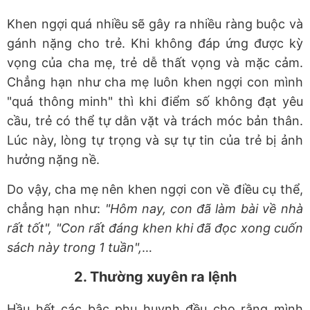
Khen ngợi quá nhiều sẽ gây ra nhiều ràng buộc và
gánh nặng cho trẻ. Khi không đáp ứng được kỳ
vọng của cha mẹ, trẻ dễ thất vọng và mặc cảm.
Chẳng hạn như cha mẹ luôn khen ngợi con mình
"quá thông minh" thì khi điểm số không đạt yêu
cầu, trẻ có thể tự dằn vặt và trách móc bản thân.
Lúc này, lòng tự trọng và sự tự tin của trẻ bị ảnh
hưởng nặng nề.
Do vậy, cha mẹ nên khen ngợi con về điều cụ thể,
chẳng hạn như:
"Hôm nay, con đã làm bài về nhà
rất tốt", "Con rất đáng khen khi đã đọc xong cuốn
sách này trong 1 tuần",
…
2. Thường xuyên ra lệnh
Hầu hết các bậc phụ huynh đều cho rằng mình