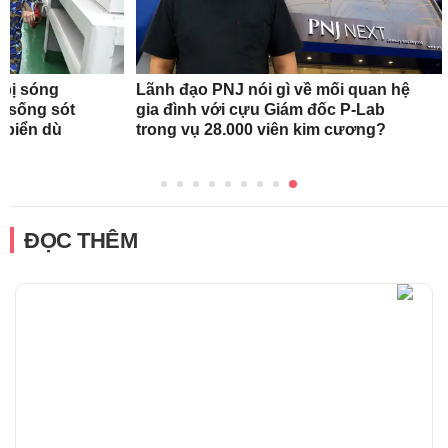
 bị sóng
Lãnh đạo PNJ nói gì về mối quan hệ
h sống sót
gia đình với cựu Giám đốc P-Lab
n biển dù
trong vụ 28.000 viên kim cương?
ĐỌC THÊM