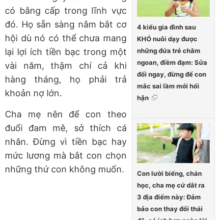
có bằng cấp trong lĩnh vực
đó. Họ sẵn sàng nắm bắt cơ
4 kiểu gia đình sau
hội dù nó có thể chưa mang
KHÓ nuôi dạy được
những đứa trẻ chăm
lại lợi ích tiền bạc trong một
ngoan, điềm đạm: Sửa
vài năm, thậm chí cả khi
đổi ngay, đừng để con
hàng tháng, họ phải trả
mắc sai lầm mới hối
khoản nợ lớn.
hận
Cha mẹ nên để con theo
đuổi đam mê, sở thích cá
nhân. Đừng vì tiền bạc hay
mức lương mà bắt con chọn
những thứ con không muốn.
Con lười biếng, chán
học, cha mẹ cứ dắt ra
3 địa điểm này: Đảm
bảo con thay đổi thái