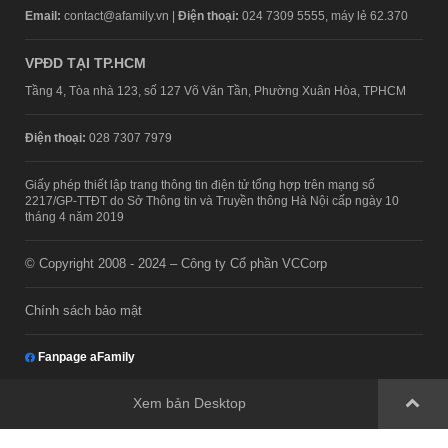
Email:
contact@afamily.vn |
Điện thoại:
024 7309 5555, máy lẻ 62.370
VPĐD TẠI TP.HCM
Tầng 4, Tòa nhà 123, số 127 Võ Văn Tần, Phường Xuân Hòa, TPHCM
Điện thoại:
028 7307 7979
Giấy phép thiết lập trang thông tin điện tử tổng hợp trên mạng số
2217/GP-TTĐT do Sở Thông tin và Truyền thông Hà Nội cấp ngày 10
tháng 4 năm 2019
© Copyright 2008 - 2024 – Công ty Cổ phần VCCorp
Chính sách bảo mật
Fanpage aFamily
Xem bản Desktop