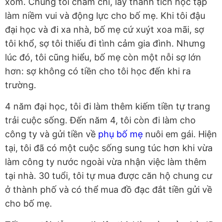
xóm. Chúng tôi chăm chỉ, lấy thành tích học tập
làm niềm vui và động lực cho bố mẹ. Khi tôi đậu
đại học và đi xa nhà, bố mẹ cứ xuýt xoa mãi, sợ
tôi khổ, sợ tôi thiếu đi tình cảm gia đình. Nhưng
lúc đó, tôi cũng hiểu, bố mẹ còn một nỗi sợ lớn
hơn: sợ không có tiền cho tôi học đến khi ra
trường.
4 năm đại học, tôi đi làm thêm kiếm tiền tự trang
trải cuộc sống. Đến năm 4, tôi còn đi làm cho
công ty và gửi tiền về
phụ bố mẹ
nuôi em gái. Hiện
tại, tôi đã có một cuộc sống sung túc hơn khi vừa
làm công ty nước ngoài vừa nhận việc làm thêm
tại nhà. 30 tuổi, tôi tự mua được căn hộ chung cư
ở thành phố và có thể mua đồ đạc đắt tiền gửi về
cho bố mẹ.