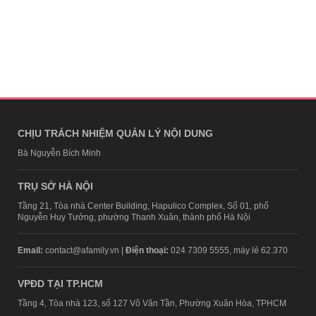
CHỊU TRÁCH NHIỆM QUẢN LÝ NỘI DUNG
Bà Nguyễn Bích Minh
TRỤ SỞ HÀ NỘI
Tầng 21, Tòa nhà Center Building, Hapulico Complex, Số 01, phố
Nguyễn Huy Tưởng, phường Thanh Xuân, thành phố Hà Nội
Email:
contact@afamily.vn |
Điện thoại:
024 7309 5555, máy lẻ 62.370
VPĐD TẠI TP.HCM
Tầng 4, Tòa nhà 123, số 127 Võ Văn Tần, Phường Xuân Hòa, TPHCM