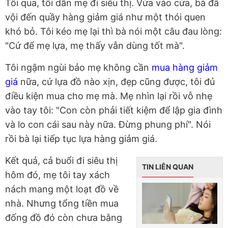
Tối qua, tôi dẫn mẹ đi siêu thị. Vừa vào cửa, bà đã
vội đến quầy hàng giảm giá như một thói quen
khó bỏ. Tôi kéo mẹ lại thì bà nói một câu đau lòng:
"Cứ để mẹ lựa, mẹ thấy vẫn dùng tốt mà".
Tôi ngậm ngùi bảo mẹ không cần
mua hàng giảm
giá
nữa, cứ lựa đồ nào xịn, đẹp cũng được, tôi đủ
điều kiện mua cho mẹ mà. Mẹ nhìn lại rồi vỗ nhẹ
vào tay tôi: "Con còn phải tiết kiệm để lập gia đình
và lo con cái sau này nữa. Đừng phung phí". Nói
rồi bà lại tiếp tục lựa hàng giảm giá.
Kết quả, cả buổi đi siêu thị
TIN LIÊN QUAN
hôm đó, mẹ tôi tay xách
nách mang một loạt đồ về
nhà. Nhưng tổng tiền mua
đống đồ đó còn chưa bằng