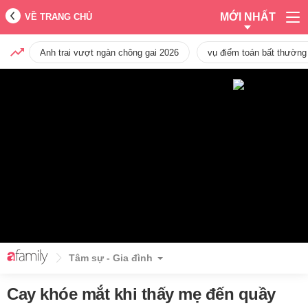
MỚI NHẤT
VỀ TRANG CHỦ
Anh trai vượt ngàn chông gai 2026
vụ điểm toán bất thường
Tâm sự - Gia đình
Cay khóe mắt khi thấy mẹ đến quầy