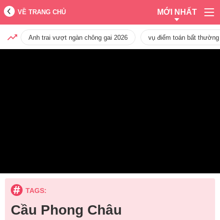
MỚI NHẤT
VỀ TRANG CHỦ
Anh trai vượt ngàn chông gai 2026
vụ điểm toán bất thường
TAGS:
Cầu Phong Châu