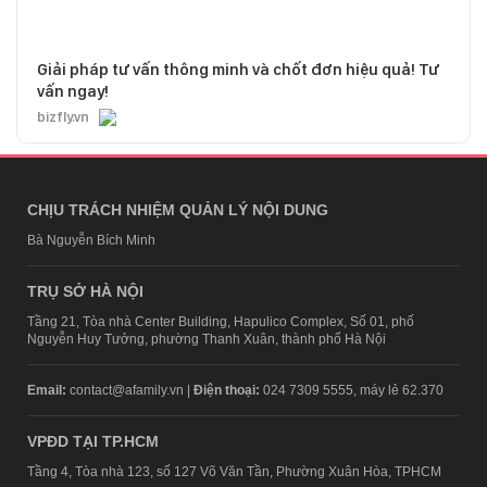
Giải pháp tư vấn thông minh và chốt đơn hiệu quả! Tư
vấn ngay!
bizfly.vn
CHỊU TRÁCH NHIỆM QUẢN LÝ NỘI DUNG
Bà Nguyễn Bích Minh
TRỤ SỞ HÀ NỘI
Tầng 21, Tòa nhà Center Building, Hapulico Complex, Số 01, phố
Nguyễn Huy Tưởng, phường Thanh Xuân, thành phố Hà Nội
Email:
contact@afamily.vn |
Điện thoại:
024 7309 5555, máy lẻ 62.370
VPĐD TẠI TP.HCM
Tầng 4, Tòa nhà 123, số 127 Võ Văn Tần, Phường Xuân Hòa, TPHCM