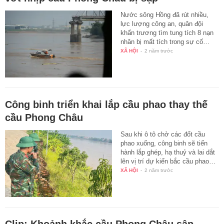
Nước sông Hồng đã rút nhiều,
lực lượng công an, quân đội
khẩn trương tìm tung tích 8 nạn
nhân bị mất tích trong sự cố…
XÃ HỘI
-
2 năm trước
Công binh triển khai lắp cầu phao thay thế
cầu Phong Châu
Sau khi ô tô chở các đốt cầu
phao xuống, công binh sẽ tiến
hành lắp ghép, hạ thuỷ và lai dắt
lên vị trí dự kiến bắc cầu phao…
XÃ HỘI
-
2 năm trước
Clip: Khoảnh khắc cầu Phong Châu sập