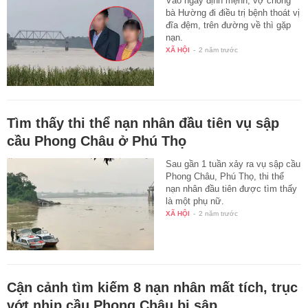
Vào ngày định mệnh, vợ chồng
bà Hường đi điều trị bệnh thoát vị
đĩa đệm, trên đường về thì gặp
nạn.
XÃ HỘI
-
2 năm trước
Tìm thấy thi thể nạn nhân đầu tiên vụ sập
cầu Phong Châu ở Phú Thọ
Sau gần 1 tuần xảy ra vụ sập cầu
Phong Châu, Phú Thọ, thi thể
nạn nhân đầu tiên được tìm thấy
là một phụ nữ.
XÃ HỘI
-
2 năm trước
Cận cảnh tìm kiếm 8 nạn nhân mất tích, trục
vớt nhịp cầu Phong Châu bị sập