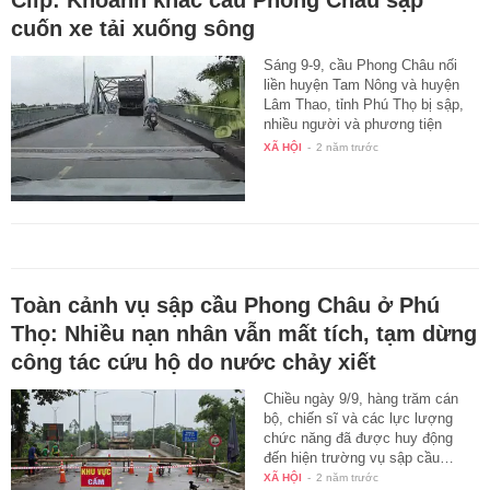
cuốn xe tải xuống sông
Sáng 9-9, cầu Phong Châu nối
liền huyện Tam Nông và huyện
Lâm Thao, tỉnh Phú Thọ bị sập,
nhiều người và phương tiện
gặp…
XÃ HỘI
-
2 năm trước
Toàn cảnh vụ sập cầu Phong Châu ở Phú
Thọ: Nhiều nạn nhân vẫn mất tích, tạm dừng
công tác cứu hộ do nước chảy xiết
Chiều ngày 9/9, hàng trăm cán
bộ, chiến sĩ và các lực lượng
chức năng đã được huy động
đến hiện trường vụ sập cầu…
XÃ HỘI
-
2 năm trước