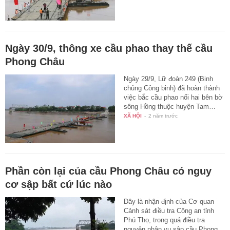
Ngày 30/9, thông xe cầu phao thay thế cầu
Phong Châu
Ngày 29/9, Lữ đoàn 249 (Binh
chủng Công binh) đã hoàn thành
việc bắc cầu phao nối hai bên bờ
sông Hồng thuộc huyện Tam…
XÃ HỘI
-
2 năm trước
Phần còn lại của cầu Phong Châu có nguy
cơ sập bất cứ lúc nào
Đây là nhận định của Cơ quan
Cảnh sát điều tra Công an tỉnh
Phú Thọ, trong quá điều tra
nguyên nhân vụ sập cầu Phong…