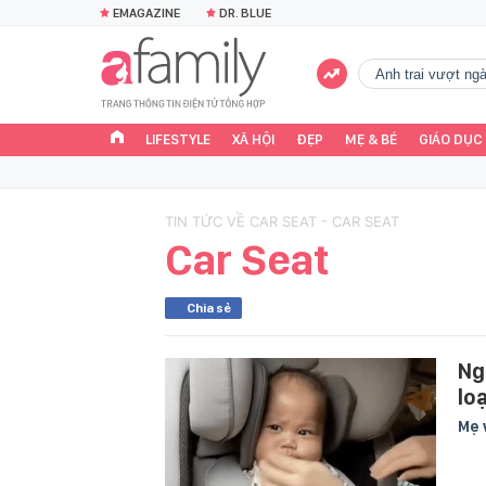
EMAGAZINE
DR. BLUE
Anh trai vượt n
LIFESTYLE
XÃ HỘI
ĐẸP
MẸ & BÉ
GIÁO DỤC
TIN TỨC VỀ CAR SEAT - CAR SEAT
Car Seat
Chia sẻ
Ng
lo
Mẹ 