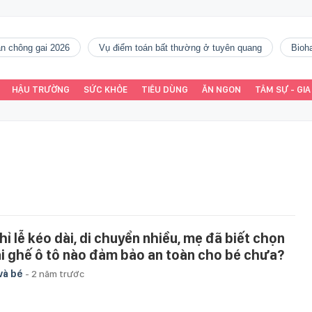
gàn chông gai 2026
vụ điểm toán bất thường ở tuyên quang
Bio
HẬU TRƯỜNG
SỨC KHỎE
TIÊU DÙNG
ĂN NGON
TÂM SỰ - GIA
hỉ lễ kéo dài, di chuyển nhiều, mẹ đã biết chọn
ại ghế ô tô nào đảm bảo an toàn cho bé chưa?
và bé
-
2 năm trước