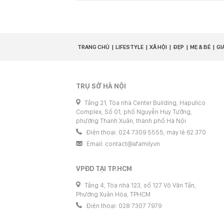
TRANG CHỦ
LIFESTYLE
XÃ HỘI
ĐẸP
MẸ & BÉ
GI
TRỤ SỞ HÀ NỘI
Tầng 21, Tòa nhà Center Building, Hapulico
Complex, Số 01, phố Nguyễn Huy Tưởng,
phường Thanh Xuân, thành phố Hà Nội
Điện thoại: 024 7309 5555, máy lẻ 62.370
Email:
contact@afamily.vn
VPĐD TẠI TP.HCM
Tầng 4, Tòa nhà 123, số 127 Võ Văn Tần,
Phường Xuân Hòa, TPHCM
Điện thoại: 028 7307 7979