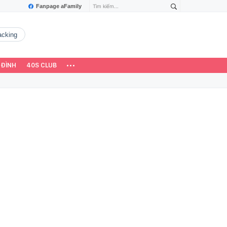
Fanpage aFamily
hacking
 ĐÌNH
40S CLUB