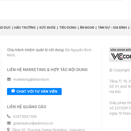
ÁO DỤC
HẬU TRƯỜNG
SỨC KHỎE
TIÊU DÙNG
ĂN NGON
TÂM SỰ - GIA ĐÌNH
Chịu trách nhiệm quản lý nội dung:
Bà Nguyễn Bích
Minh.
LIÊN HỆ MARKETING & HỢP TÁC NỘI DUNG
© Copyright
marketing@afamily.vn
Tầng 17, 19, 
Số 01, phố 
CHAT VỚI TƯ VẤN VIÊN
Hà Nội
Giấy phép th
LIÊN HỆ QUẢNG CÁO
số 2217/GP-T
ngày 10 thá
02473007108
giaitrixahoi@admicro.vn
Tầng 20, Tòa nhà Center Building - Hapulico