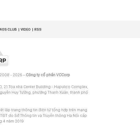
40S CLUB
VIDEO
RSS
 2008 - 2026 –
Công ty cổ phần VCCorp
20, 21 Tòa nhà Center Building - Hapulico Complex,
Nguyễn Huy Tưởng, phường Thanh Xuân, thành phố
iết lập trang thông tin điện tử tổng hợp trên mạng
TĐT do Sở Thông tin và Truyền thông Hà Nội cấp
ng 4 năm 2019