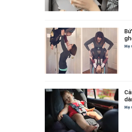
Bứ
gh
Mẹ 
Cả
dà
Mẹ 