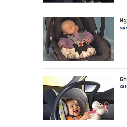
Ng
Mẹ 
Gh
Xã 