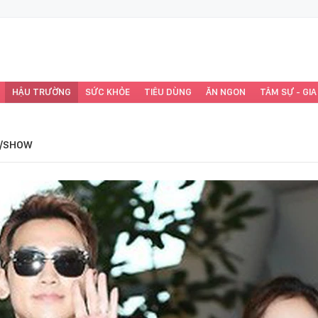
HẬU TRƯỜNG
SỨC KHỎE
TIÊU DÙNG
ĂN NGON
TÂM SỰ - GIA
/SHOW