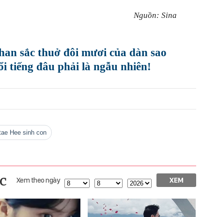
Nguồn: Sina
han sắc thuở đôi mươi của dàn sao
i tiếng đâu phải là ngẫu nhiên!
 tae Hee sinh con
c
Xem theo ngày
XEM