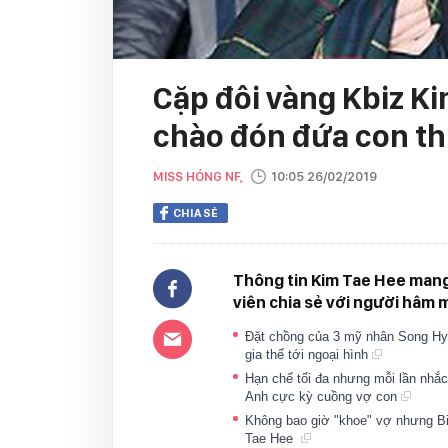
Cặp đôi vàng Kbiz Ki
chào đón đứa con th
MISS HÓNG NF,
10:05 26/02/2019
CHIA SẺ
Thông tin Kim Tae Hee mang 
viên chia sẻ với người hâm 
Đặt chồng của 3 mỹ nhân Song Hye
gia thế tới ngoại hình
Hạn chế tối đa nhưng mỗi lần nhắc
Anh cực kỳ cuồng vợ con
Không bao giờ "khoe" vợ nhưng Bi
Tae Hee