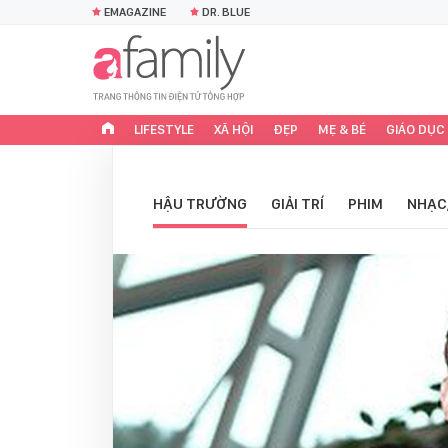
EMAGAZINE
DR. BLUE
LIFESTYLE
XÃ HỘI
ĐẸP
MẸ & BÉ
GIÁO DỤC
HẬU TRƯỜNG
GIẢI TRÍ
PHIM
NHẠC