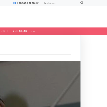
Fanpage aFamily
 ĐÌNH
40S CLUB