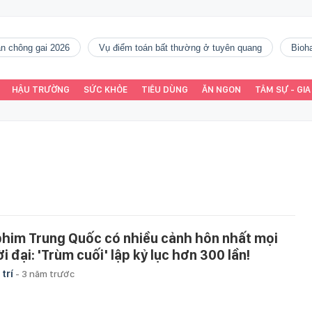
gàn chông gai 2026
vụ điểm toán bất thường ở tuyên quang
Bio
HẬU TRƯỜNG
SỨC KHỎE
TIÊU DÙNG
ĂN NGON
TÂM SỰ - GIA
phim Trung Quốc có nhiều cảnh hôn nhất mọi
i đại: 'Trùm cuối' lập kỷ lục hơn 300 lần!
 trí
-
3 năm trước