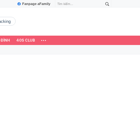
Fanpage aFamily
hacking
 ĐÌNH
40S CLUB