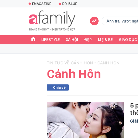
EMAGAZINE
DR. BLUE
Anh trai vượt n
LIFESTYLE
XÃ HỘI
ĐẸP
MẸ & BÉ
GIÁO DỤC
TIN TỨC VỀ CẢNH HÔN - CANH HON
Cảnh Hôn
Chia sẻ
5 
thờ
Giải