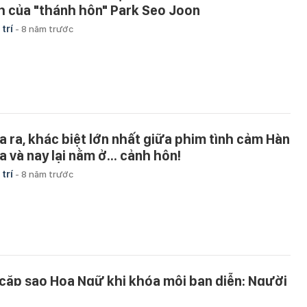
h của "thánh hôn" Park Seo Joon
 trí
-
8 năm trước
a ra, khác biệt lớn nhất giữa phim tình cảm Hàn
a và nay lại nằm ở... cảnh hôn!
 trí
-
8 năm trước
 cặp sao Hoa Ngữ khi khóa môi bạn diễn: Người
ồng nhiệt mê say, kẻ đơ như khúc gỗ!