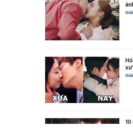
ản
Giải
Hó
xư
Giải
10
cu