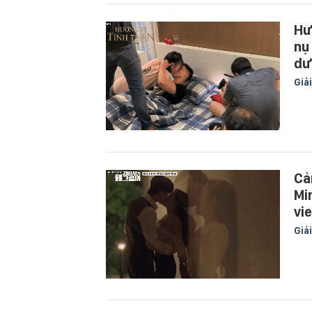
Hư
nụ
dướ
Giải
Cả
Mi
vi
Giải