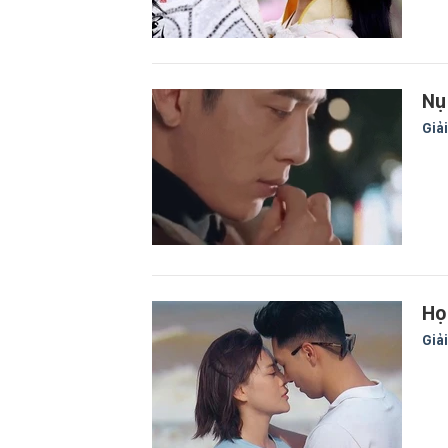
Nụ
Giải
Họ
Giải