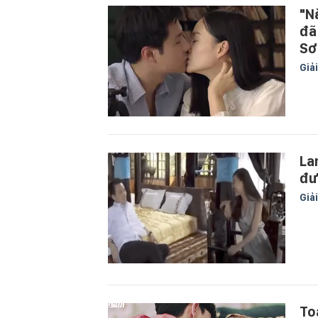
"N
đã
Sơ
Giải
La
đư
Giải
To