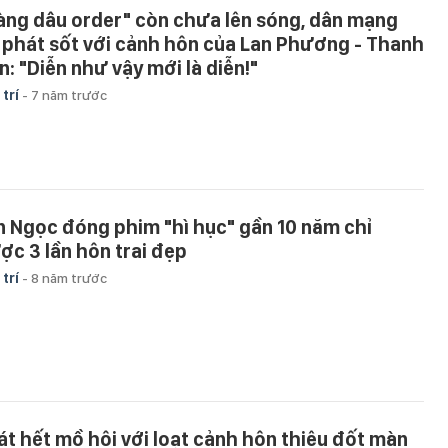
àng dâu order" còn chưa lên sóng, dân mạng
 phát sốt với cảnh hôn của Lan Phương - Thanh
n: "Diễn như vậy mới là diễn!"
 trí
-
7 năm trước
n Ngọc đóng phim "hì hục" gần 10 năm chỉ
ợc 3 lần hôn trai đẹp
 trí
-
8 năm trước
át hết mồ hôi với loạt cảnh hôn thiêu đốt màn