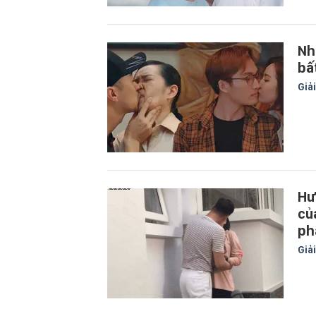
Nh
bấ
Giải
Hư
củ
ph
Giải