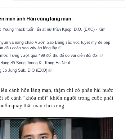
ên màn ảnh Hàn cũng lãng mạn.
 Young "hack tuổi" lấn át nữ thần Kpop, D.O. (EXO) - Kim
yun và nàng cháo Vườn Sao Băng sắc vóc tuyệt mỹ đè bẹp
ẫn đầu đoàn sao váy áo lộng lẫy
mới: Từng vượt qua 499 đối thủ để có vai diễn đổi đời
) đụng độ Song Joong Ki, Kang Ha Neul
g Jo Jung Suk, D.O (EXO)
iều cảnh hôn lãng mạn, thậm chí có phần hài hước
ột số cảnh "khóa môi" khiến người trong cuộc phải
 muốn quay thật mau cho xong.