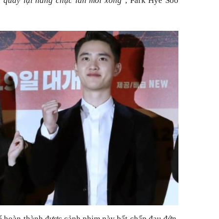
i quay lại hàng chục lần mới xong
", Park Hye Soo
hể hoàn thành được cảnh phim này bất chấp đau đớn.