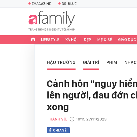
EMAGAZINE
DR. BLUE
LIFESTYLE
XÃ HỘI
ĐẸP
MẸ & BÉ
GIÁO DỤC
HẬU TRƯỜNG
GIẢI TRÍ
PHIM
NHẠC
Cảnh hôn "nguy hiể
lên người, đau đớn 
xong
THÀNH VŨ,
10:15 27/11/2023
CHIA SẺ