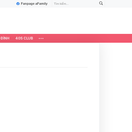
Fanpage aFamily
 ĐÌNH
40S CLUB