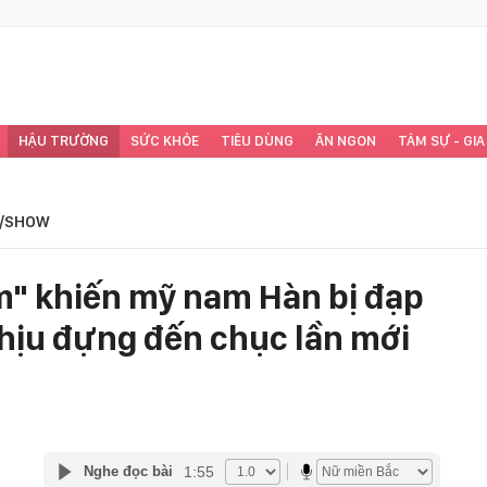
HẬU TRƯỜNG
SỨC KHỎE
TIÊU DÙNG
ĂN NGON
TÂM SỰ - GIA
/SHOW
m" khiến mỹ nam Hàn bị đạp
chịu đựng đến chục lần mới
1:55
Nghe đọc bài