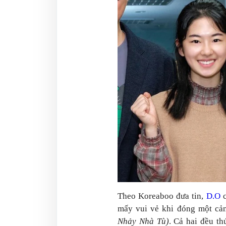
Theo Koreaboo đưa tin,
D.O
c
mấy vui vẻ khi đóng một cả
Nhảy Nhà Tù)
. Cả hai đều t