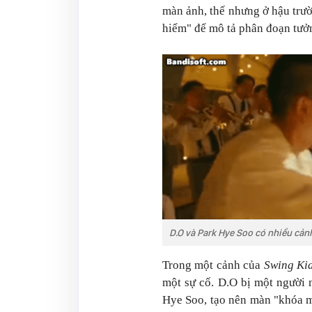
màn ảnh, thế nhưng ở hậu trườ
hiểm" để mô tả phân đoạn tưở
D.O và Park Hye Soo có nhiều cả
Trong một cảnh của
Swing Ki
một sự cố. D.O bị một người 
Hye Soo, tạo nên màn "khóa m