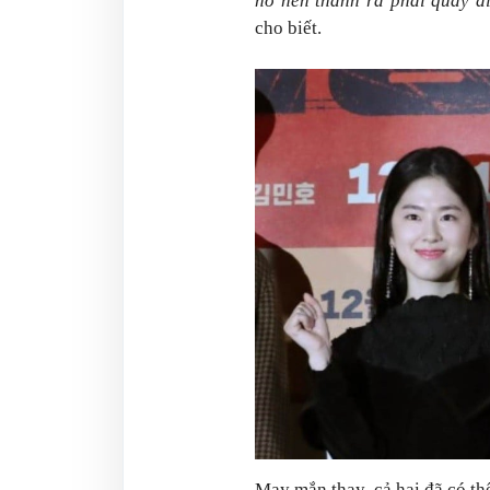
nó nên thành ra phải quay đ
cho biết.
May mắn thay, cả hai đã có t