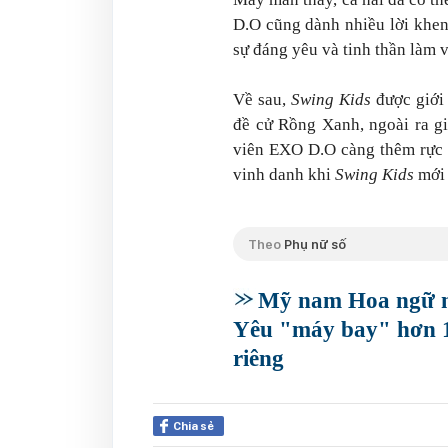
D.O cũng dành nhiều lời khen
sự đáng yêu và tinh thần làm 
Về sau,
Swing Kids
được giới
đề cử Rồng Xanh, ngoài ra gi
viên EXO D.O càng thêm rực 
vinh danh khi
Swing Kids
mới 
Theo
Phụ nữ số
Mỹ nam Hoa ngữ n
Yêu "máy bay" hơn 19
riêng
Chia sẻ