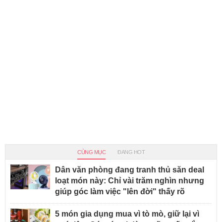
CÙNG MỤC
ĐANG HOT
Dân văn phòng đang tranh thủ săn deal
loạt món này: Chỉ vài trăm nghìn nhưng
giúp góc làm việc "lên đời" thấy rõ
5 món gia dụng mua vì tò mò, giữ lại vì