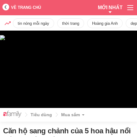
MỚI NHẤT
VỀ TRANG CHỦ
tin nóng mỗi ngày
thời trang
Hoàng gia Anh
dẹp
Tiêu dùng
Mua sắm
Căn hộ sang chảnh của 5 hoa hậu nổi