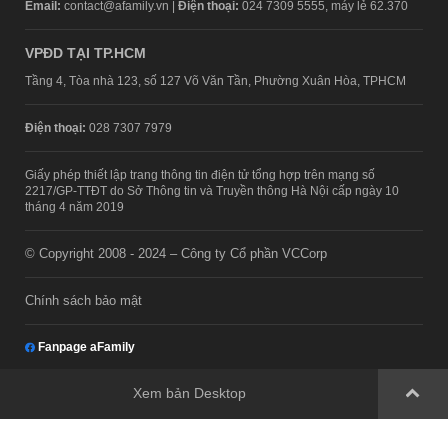
Email:
contact@afamily.vn |
Điện thoại:
024 7309 5555, máy lẻ 62.370
VPĐD TẠI TP.HCM
Tầng 4, Tòa nhà 123, số 127 Võ Văn Tần, Phường Xuân Hòa, TPHCM
Điện thoại:
028 7307 7979
Giấy phép thiết lập trang thông tin điện tử tổng hợp trên mạng số
2217/GP-TTĐT do Sở Thông tin và Truyền thông Hà Nội cấp ngày 10
tháng 4 năm 2019
© Copyright 2008 - 2024 – Công ty Cổ phần VCCorp
Chính sách bảo mật
Fanpage aFamily
Xem bản Desktop