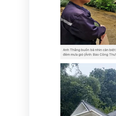
Anh Thắng buồn bã nhìn căn biệt t
đêm mưa gió (Ảnh: Báo Công Th