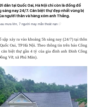
ời dân tại Quốc Oai, Hà Nội chỉ còn là đống đổ
g sáng nay 24/7. Căn biệt thự đẹp nhất vùng bị
của người thân và hàng xóm anh Thắng.
 sau mưa lớn, 7 người may mắn thoát nạn
ổ sập xảy ra vào khoảng 5h sáng nay (24/7) tại thôn
uốc Oai, TP Hà Nội. Theo thông tin trên báo Công
à căn biệt thự gần 4 tỷ của gia đình anh Đinh Công
 Đồng Vỡ, xã Phú Mãn).