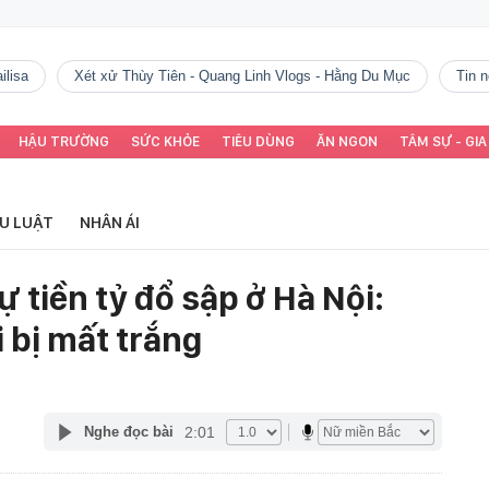
ilisa
Xét xử Thùy Tiên - Quang Linh Vlogs - Hằng Du Mục
tin
HẬU TRƯỜNG
SỨC KHỎE
TIÊU DÙNG
ĂN NGON
TÂM SỰ - GIA
ỂU LUẬT
NHÂN ÁI
ự tiền tỷ đổ sập ở Hà Nội:
i bị mất trắng
2:01
Nghe đọc bài