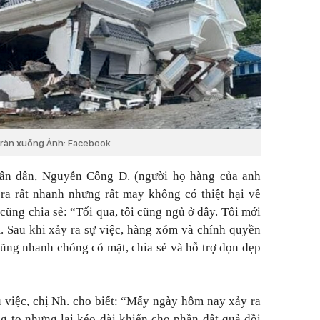
 tràn xuống Ảnh: Facebook
hân dân, Nguyễn Công D. (người họ hàng của anh
 ra rất nhanh nhưng rất may không có thiệt hại về
cũng chia sẻ: “Tối qua, tôi cũng ngủ ở đây. Tôi mới
. Sau khi xảy ra sự việc, hàng xóm và chính quyền
ũng nhanh chóng có mặt, chia sẻ và hỗ trợ dọn dẹp
 việc, chị Nh. cho biết: “Mấy ngày hôm nay xảy ra
 to nhưng lại kéo dài khiến cho phần đất quả đồi