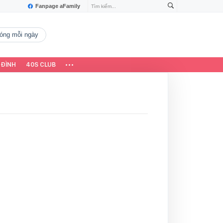
Fanpage aFamily
 nóng mỗi ngày
 ĐÌNH
40S CLUB