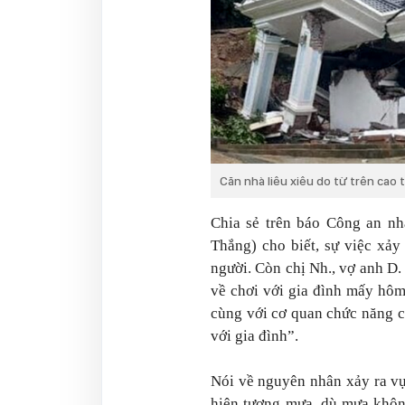
Căn nhà liêu xiêu do từ trên cao
Chia sẻ trên báo Công an n
Thắng) cho biết, sự việc xảy
người. Còn chị Nh., vợ anh D. 
về chơi với gia đình mấy hôm
cùng với cơ quan chức năng c
với gia đình”.
Nói về nguyên nhân xảy ra vụ
hiện tượng mưa, dù mưa không