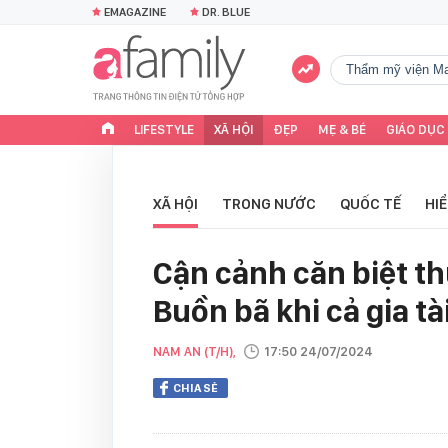
EMAGAZINE
DR. BLUE
Thẩm mỹ viện Ma
LIFESTYLE
XÃ HỘI
ĐẸP
MẸ & BÉ
GIÁO DỤC
XÃ HỘI
TRONG NƯỚC
QUỐC TẾ
HI
Cận cảnh căn biệt th
Buồn bã khi cả gia tà
NAM AN (T/H),
17:50 24/07/2024
CHIA SẺ