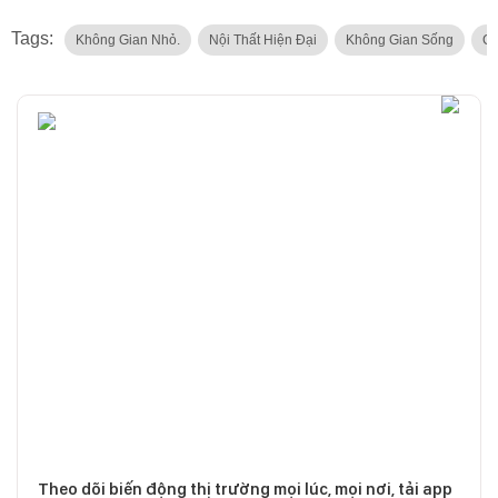
Tags:
Không Gian Nhỏ.
Nội Thất Hiện Đại
Không Gian Sống
Că
Theo dõi biến động thị trường mọi lúc, mọi nơi, tải app