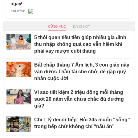
ngay!
cafef.vn
CÙNG MỤC
ĐANG HOT
5 thói quen tiêu tiền giúp nhiều gia đình
thu nhập không quá cao vẫn hiếm khi
phải vay mượn cuối tháng
Bất chấp tháng 7 Âm lịch, 3 con giáp này
vẫn được Thần tài che chở, dễ gặp quý
nhân cuộc đời
Vì sao tiết kiệm 2 triệu đồng mỗi tháng
suốt 20 năm vẫn chưa chắc đủ dưỡng
già?
Chi 1 tỷ decor bếp: Hội 30s muốn “sống”
trong bếp chứ không chỉ “nấu ăn”