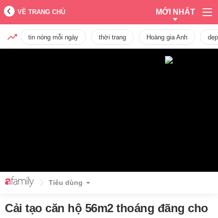
MỚI NHẤT
VỀ TRANG CHỦ
tin nóng mỗi ngày
thời trang
Hoàng gia Anh
dẹp
Tiêu dùng
Cải tạo căn hộ 56m2 thoáng đãng cho