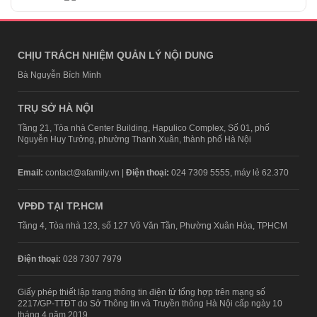
CHỊU TRÁCH NHIỆM QUẢN LÝ NỘI DUNG
Bà Nguyễn Bích Minh
TRỤ SỞ HÀ NỘI
Tầng 21, Tòa nhà Center Building, Hapulico Complex, Số 01, phố
Nguyễn Huy Tưởng, phường Thanh Xuân, thành phố Hà Nội
Email:
contact@afamily.vn |
Điện thoại:
024 7309 5555, máy lẻ 62.370
VPĐD TẠI TP.HCM
Tầng 4, Tòa nhà 123, số 127 Võ Văn Tần, Phường Xuân Hòa, TPHCM
Điện thoại:
028 7307 7979
Giấy phép thiết lập trang thông tin điện tử tổng hợp trên mạng số
2217/GP-TTĐT do Sở Thông tin và Truyền thông Hà Nội cấp ngày 10
tháng 4 năm 2019