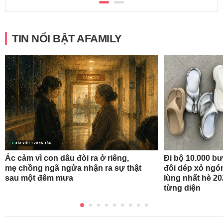
TIN NỔI BẬT AFAMILY
Ác cảm vì con dâu đòi ra ở riêng,
Đi bộ 10.000 b
mẹ chồng ngã ngửa nhận ra sự thật
đôi dép xỏ ngó
sau một đêm mưa
lùng nhất hè 20
từng diện