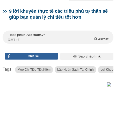
9 lời khuyên thực tế các triệu phú tự thân sẽ
giúp bạn quản lý chi tiêu tốt hơn
Theo
phunuvietnam.vn
Copy link
(GMT +7)
Chia sẻ
Sao chép link
Tags:
Mẹo Chi Tiêu Tiết Kiệm
Lập Ngân Sách Tài Chính
Lời Khuyên