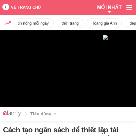
MỚI NHẤT
VỀ TRANG CHỦ
tin nóng mỗi ngày
thời trang
Hoàng gia Anh
dẹp
Tiêu dùng
Cách tạo ngân sách để thiết lập tài