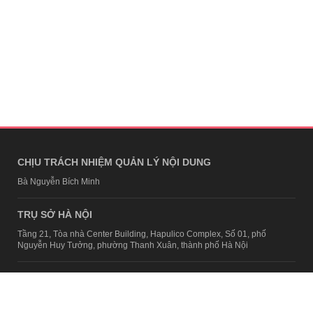
CHỊU TRÁCH NHIỆM QUẢN LÝ NỘI DUNG
Bà Nguyễn Bích Minh
TRỤ SỞ HÀ NỘI
Tầng 21, Tòa nhà Center Building, Hapulico Complex, Số 01, phố
Nguyễn Huy Tưởng, phường Thanh Xuân, thành phố Hà Nội
Email:
contact@afamily.vn |
Điện thoại:
024 7309 5555, máy lẻ 62.370
VPĐD TẠI TP.HCM