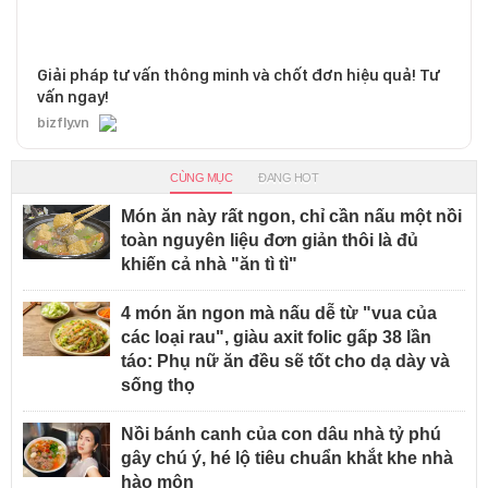
Giải pháp tư vấn thông minh và chốt đơn hiệu quả! Tư
vấn ngay!
bizfly.vn
CÙNG MỤC
ĐANG HOT
Món ăn này rất ngon, chỉ cần nấu một nồi
toàn nguyên liệu đơn giản thôi là đủ
khiến cả nhà "ăn tì tì"
4 món ăn ngon mà nấu dễ từ "vua của
các loại rau", giàu axit folic gấp 38 lần
táo: Phụ nữ ăn đều sẽ tốt cho dạ dày và
sống thọ
Nồi bánh canh của con dâu nhà tỷ phú
gây chú ý, hé lộ tiêu chuẩn khắt khe nhà
hào môn