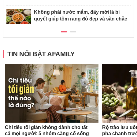
Không phải nước mắm, đây mới là bí
quyết giúp tôm rang đỏ đẹp và săn chắc
TIN NỔI BẬT AFAMILY
Chi tiêu tối giản không dành cho tất
Rộ trào lưu uốn
cả mọi người: 5 nhóm càng cố sống
pha chanh trướ