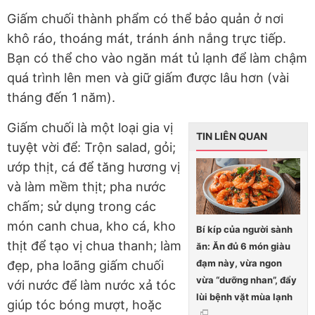
Giấm chuối thành phẩm có thể bảo quản ở nơi
khô ráo, thoáng mát, tránh ánh nắng trực tiếp.
Bạn có thể cho vào ngăn mát tủ lạnh để làm chậm
quá trình lên men và giữ giấm được lâu hơn (vài
tháng đến 1 năm).
Giấm chuối là một loại gia vị
TIN LIÊN QUAN
tuyệt vời để: Trộn salad, gỏi;
ướp thịt, cá để tăng hương vị
và làm mềm thịt; pha nước
chấm; sử dụng trong các
món canh chua, kho cá, kho
Bí kíp của người sành
thịt để tạo vị chua thanh; làm
ăn: Ăn đủ 6 món giàu
đạm này, vừa ngon
đẹp, pha loãng giấm chuối
vừa “dưỡng nhan”, đẩy
với nước để làm nước xả tóc
lùi bệnh vặt mùa lạnh
giúp tóc bóng mượt, hoặc