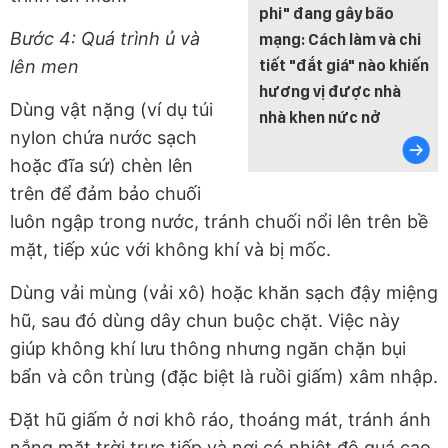
phi" đang gây bão
Bước 4: Quá trình ủ và
mạng: Cách làm và chi
lên men
tiết "đắt giá" nào khiến
hương vị được nhà
Dùng vật nặng (ví dụ túi
nhà khen nức nở
nylon chứa nước sạch
hoặc đĩa sứ) chèn lên
trên để đảm bảo chuối
luôn ngập trong nước, tránh chuối nổi lên trên bề
mặt, tiếp xúc với không khí và bị mốc.
Dùng vải mùng (vải xô) hoặc khăn sạch đậy miệng
hũ, sau đó dùng dây chun buộc chặt. Việc này
giúp không khí lưu thông nhưng ngăn chặn bụi
bẩn và côn trùng (đặc biệt là ruồi giấm) xâm nhập.
Đặt hũ giấm ở nơi khô ráo, thoáng mát, tránh ánh
nắng mặt trời trực tiếp và nơi có nhiệt độ quá cao.