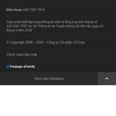
Điện thoại:
028 7307 7979
Giấy phép thiết lập trang thông tin điện tử tổng hợp trên mạng số
2217/GP-TTĐT do Sở Thông tin và Truyền thông Hà Nội cấp ngày 10
tháng 4 năm 2019
© Copyright 2008 - 2024 – Công ty Cổ phần VCCorp
Chính sách bảo mật
Fanpage aFamily
Xem bản Desktop