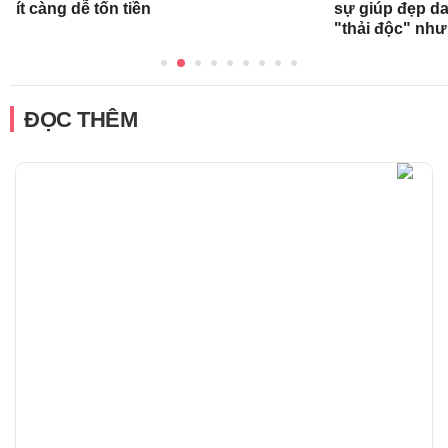
ít càng dễ tốn tiền
sự giúp đẹp da
"thải độc" như
ĐỌC THÊM