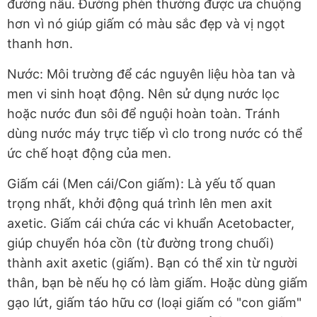
đường nâu. Đường phèn thường được ưa chuộng
hơn vì nó giúp giấm có màu sắc đẹp và vị ngọt
thanh hơn.
Nước: Môi trường để các nguyên liệu hòa tan và
men vi sinh hoạt động. Nên sử dụng nước lọc
hoặc nước đun sôi để nguội hoàn toàn. Tránh
dùng nước máy trực tiếp vì clo trong nước có thể
ức chế hoạt động của men.
Giấm cái (Men cái/Con giấm): Là yếu tố quan
trọng nhất, khởi động quá trình lên men axit
axetic. Giấm cái chứa các vi khuẩn Acetobacter,
giúp chuyển hóa cồn (từ đường trong chuối)
thành axit axetic (giấm). Bạn có thể xin từ người
thân, bạn bè nếu họ có làm giấm. Hoặc dùng giấm
gạo lứt, giấm táo hữu cơ (loại giấm có "con giấm"