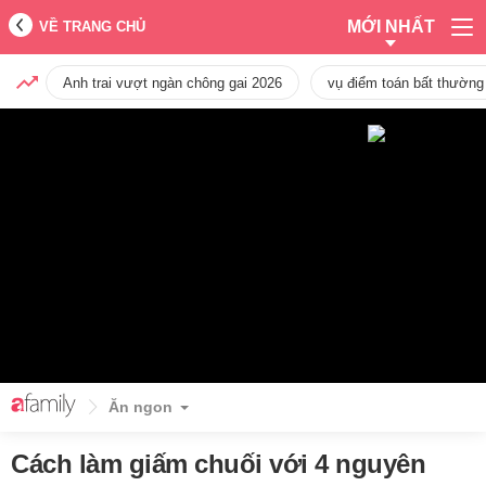
MỚI NHẤT
VỀ TRANG CHỦ
Anh trai vượt ngàn chông gai 2026
vụ điểm toán bất thường
Ăn ngon
Cách làm giấm chuối với 4 nguyên