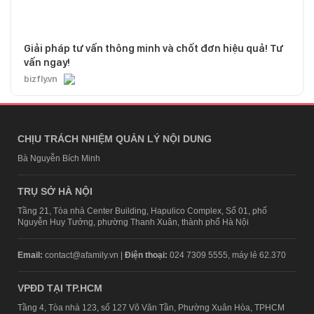
Giải pháp tư vấn thông minh và chốt đơn hiệu quả! Tư
vấn ngay!
bizfly.vn
CHỊU TRÁCH NHIỆM QUẢN LÝ NỘI DUNG
Bà Nguyễn Bích Minh
TRỤ SỞ HÀ NỘI
Tầng 21, Tòa nhà Center Building, Hapulico Complex, Số 01, phố
Nguyễn Huy Tưởng, phường Thanh Xuân, thành phố Hà Nội
Email:
contact@afamily.vn |
Điện thoại:
024 7309 5555, máy lẻ 62.370
VPĐD TẠI TP.HCM
Tầng 4, Tòa nhà 123, số 127 Võ Văn Tần, Phường Xuân Hòa, TPHCM