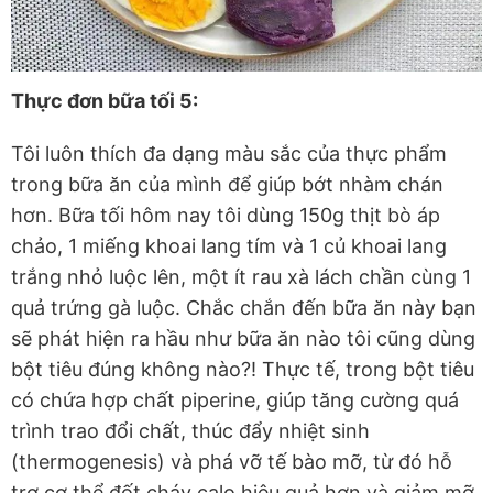
Thực đơn bữa tối 5:
Tôi luôn thích đa dạng màu sắc của thực phẩm
trong bữa ăn của mình để giúp bớt nhàm chán
hơn. Bữa tối hôm nay tôi dùng 150g thịt bò áp
chảo, 1 miếng khoai lang tím và 1 củ khoai lang
trắng nhỏ luộc lên, một ít rau xà lách chần cùng 1
quả trứng gà luộc. Chắc chắn đến bữa ăn này bạn
sẽ phát hiện ra hầu như bữa ăn nào tôi cũng dùng
bột tiêu đúng không nào?! Thực tế, trong bột tiêu
có chứa hợp chất piperine, giúp tăng cường quá
trình trao đổi chất, thúc đẩy nhiệt sinh
(thermogenesis) và phá vỡ tế bào mỡ, từ đó hỗ
trợ cơ thể đốt cháy calo hiệu quả hơn và giảm mỡ