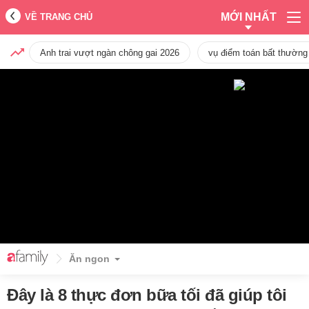
MỚI NHẤT
VỀ TRANG CHỦ
Anh trai vượt ngàn chông gai 2026
vụ điểm toán bất thường
Ăn ngon
Đây là 8 thực đơn bữa tối đã giúp tôi