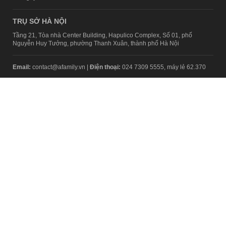
TRỤ SỞ HÀ NỘI
Tầng 21, Tòa nhà Center Building, Hapulico Complex, Số 01, phố
Nguyễn Huy Tưởng, phường Thanh Xuân, thành phố Hà Nội
Email:
contact@afamily.vn |
Điện thoại:
024 7309 5555, máy lẻ 62.370
VPĐD TẠI TP.HCM
Tầng 4, Tòa nhà 123, số 127 Võ Văn Tần, Phường Xuân Hòa, TPHCM
Điện thoại:
028 7307 7979
Giấy phép thiết lập trang thông tin điện tử tổng hợp trên mạng số
2217/GP-TTĐT do Sở Thông tin và Truyền thông Hà Nội cấp ngày 10
tháng 4 năm 2019
© Copyright 2008 - 2024 – Công ty Cổ phần VCCorp
Chính sách bảo mật