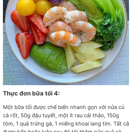
Thực đơn bữa tối 4:
Một bữa tối được chế biến nhanh gọn với nửa củ
cà rốt, 50g đậu tuyết, một ít rau cải thảo, 150g
tôm, 1 quả trứng gà, 1 miếng khoai lang tím. Tất cả
được hấp hoặc luộc sau đó tôi thêm nửa quả cà