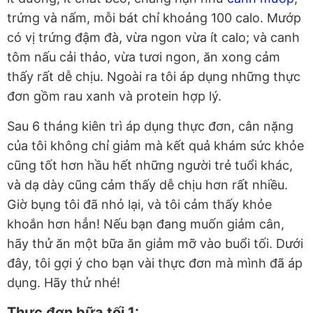
trứng và nấm, mỗi bát chỉ khoảng 100 calo. Mướp
có vị trứng đậm đà, vừa ngon vừa ít calo; và canh
tôm nấu cải thảo, vừa tươi ngon, ăn xong cảm
thấy rất dễ chịu. Ngoài ra tôi áp dụng những thực
đơn gồm rau xanh và protein hợp lý.
Sau 6 tháng kiên trì áp dụng thực đơn, cân nặng
của tôi không chỉ giảm mà kết quả khám sức khỏe
cũng tốt hơn hầu hết những người trẻ tuổi khác,
và dạ dày cũng cảm thấy dễ chịu hơn rất nhiều.
Giờ bụng tôi đã nhỏ lại, và tôi cảm thấy khỏe
khoắn hơn hẳn! Nếu bạn đang muốn giảm cân,
hãy thử ăn một bữa ăn giảm mỡ vào buổi tối. Dưới
đây, tôi gợi ý cho bạn vài thực đơn mà mình đã áp
dụng. Hãy thử nhé!
Thực đơn bữa tối 1: