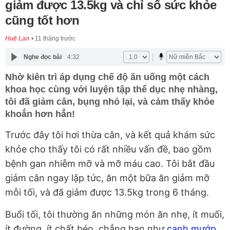
giảm được 13.5kg và chỉ số sức khỏe
cũng tốt hơn
Huệ Lan
11 tháng trước
Nghe đọc bài
4:32
Nhờ kiên trì áp dụng chế độ ăn uống một cách
khoa học cùng với luyện tập thể dục nhẹ nhàng,
tôi đã giảm cân, bụng nhỏ lại, và cảm thấy khỏe
khoắn hơn hẳn!
Trước đây tôi hơi thừa cân, và kết quả khám sức
khỏe cho thấy tôi có rất nhiều vấn đề, bao gồm
bệnh gan nhiễm mỡ và mỡ máu cao. Tôi bắt đầu
giảm cân ngay lập tức, ăn một bữa ăn giảm mỡ
mỗi tối, và đã giảm được 13.5kg trong 6 tháng.
Buổi tối, tôi thường ăn những món ăn nhẹ, ít muối,
ít đường, ít chất béo, chẳng hạn như
canh mướp
,