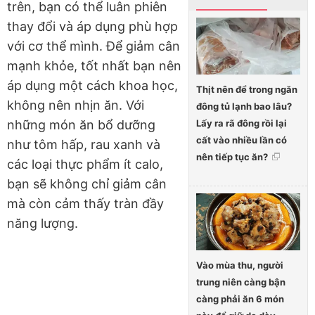
trên, bạn có thể luân phiên
thay đổi và áp dụng phù hợp
với cơ thể mình. Để giảm cân
mạnh khỏe, tốt nhất bạn nên
áp dụng một cách khoa học,
Thịt nên để trong ngăn
không nên nhịn ăn. Với
đông tủ lạnh bao lâu?
Lấy ra rã đông rồi lại
những món ăn bổ dưỡng
cất vào nhiều lần có
như tôm hấp, rau xanh và
nên tiếp tục ăn?
các loại thực phẩm ít calo,
bạn sẽ không chỉ giảm cân
mà còn cảm thấy tràn đầy
năng lượng.
Vào mùa thu, người
trung niên càng bận
càng phải ăn 6 món