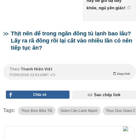
này để giữ dạ dày
khỏe, ngủ yên giấc!
Thịt nên để trong ngăn đông tủ lạnh bao lâu?
Lấy ra rã đông rồi lại cất vào nhiều lần có nên
tiếp tục ăn?
Theo
Thanh Niên Việt
Copy link
17/09/2025 22:52 (GMT +7)
Chia sẻ
Sao chép link
Tags:
Thực Đơn Bữa Tối
Giảm Cân Lành Mạnh
Thuc Don Giam Ca