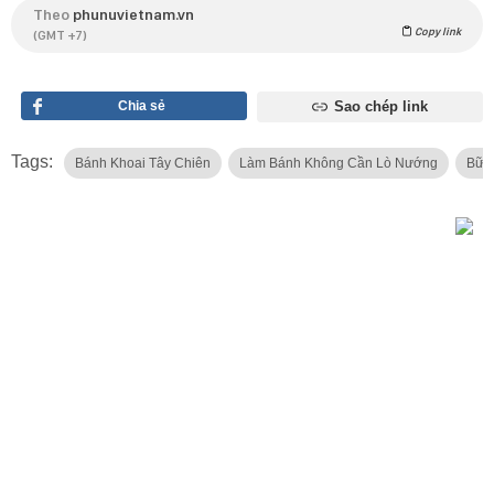
Theo
phunuvietnam.vn
Copy link
(GMT +7)
Chia sẻ
Sao chép link
Tags:
Bánh Khoai Tây Chiên
Làm Bánh Không Cần Lò Nướng
Bữa