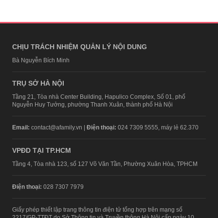
CHỊU TRÁCH NHIỆM QUẢN LÝ NỘI DUNG
Bà Nguyễn Bích Minh
TRỤ SỞ HÀ NỘI
Tầng 21, Tòa nhà Center Building, Hapulico Complex, Số 01, phố
Nguyễn Huy Tưởng, phường Thanh Xuân, thành phố Hà Nội
Email:
contact@afamily.vn |
Điện thoại:
024 7309 5555, máy lẻ 62.370
VPĐD TẠI TP.HCM
Tầng 4, Tòa nhà 123, số 127 Võ Văn Tần, Phường Xuân Hòa, TPHCM
Điện thoại:
028 7307 7979
Giấy phép thiết lập trang thông tin điện tử tổng hợp trên mạng số
2217/GP-TTĐT do Sở Thông tin và Truyền thông Hà Nội cấp ngày 10