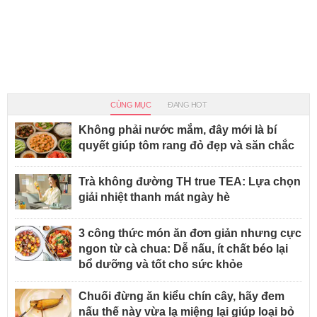
CÙNG MỤC
ĐANG HOT
Không phải nước mắm, đây mới là bí
quyết giúp tôm rang đỏ đẹp và săn chắc
Trà không đường TH true TEA: Lựa chọn
giải nhiệt thanh mát ngày hè
3 công thức món ăn đơn giản nhưng cực
ngon từ cà chua: Dễ nấu, ít chất béo lại
bổ dưỡng và tốt cho sức khỏe
Chuối đừng ăn kiểu chín cây, hãy đem
nấu thế này vừa lạ miệng lại giúp loại bỏ