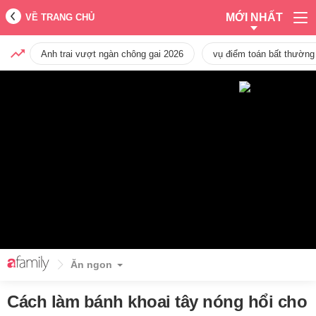
MỚI NHẤT
VỀ TRANG CHỦ
Anh trai vượt ngàn chông gai 2026
vụ điểm toán bất thường
Ăn ngon
Cách làm bánh khoai tây nóng hổi cho