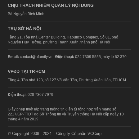
CHỊU TRÁCH NHIỆM QUẢN LÝ NỘI DUNG
Bà Nguyễn Bích Minh
TRỤ SỞ HÀ NỘI
Tầng 21, Tòa nhà Center Building, Hapulico Complex, Số 01, phố
Nguyễn Huy Tưởng, phường Thanh Xuân, thành phố Hà Nội
Email:
contact@afamily.vn |
Điện thoại:
024 7309 5555, máy lẻ 62.370
VPĐD TẠI TP.HCM
Tầng 4, Tòa nhà 123, số 127 Võ Văn Tần, Phường Xuân Hòa, TPHCM
Điện thoại:
028 7307 7979
Giấy phép thiết lập trang thông tin điện tử tổng hợp trên mạng số
2217/GP-TTĐT do Sở Thông tin và Truyền thông Hà Nội cấp ngày 10
tháng 4 năm 2019
© Copyright 2008 - 2024 – Công ty Cổ phần VCCorp