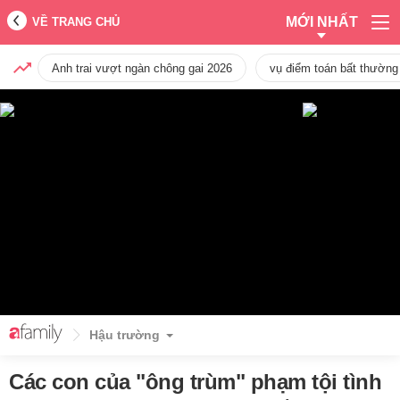
MỚI NHẤT
VỀ TRANG CHỦ
Anh trai vượt ngàn chông gai 2026
vụ điểm toán bất thường
Hậu trường
Các con của "ông trùm" phạm tội tình