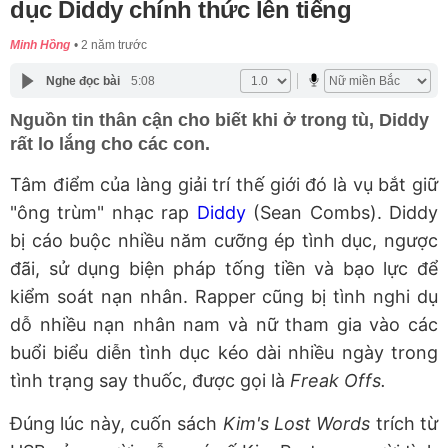
dục Diddy chính thức lên tiếng
Minh Hồng
2 năm trước
Nghe đọc bài
5:08
Nguồn tin thân cận cho biết khi ở trong tù, Diddy
rất lo lắng cho các con.
Tâm điểm của làng giải trí thế giới đó là vụ bắt giữ
"ông trùm" nhạc rap
Diddy
(Sean Combs). Diddy
bị cáo buộc nhiều năm cưỡng ép tình dục, ngược
đãi, sử dụng biện pháp tống tiền và bạo lực để
kiểm soát nạn nhân. Rapper cũng bị tình nghi dụ
dỗ nhiều nạn nhân nam và nữ tham gia vào các
buổi biểu diễn tình dục kéo dài nhiều ngày trong
tình trạng say thuốc, được gọi là
Freak Offs.
Đúng lúc này, cuốn sách
Kim's Lost Words
trích từ