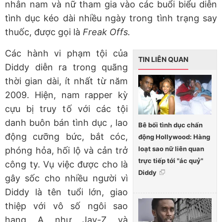
nhân nam và nữ tham gia vào các buổi biểu diễn
tình dục kéo dài nhiều ngày trong tình trạng say
thuốc, được gọi là
Freak Offs.
Các hành vi phạm tội của
TIN LIÊN QUAN
Diddy diễn ra trong quãng
thời gian dài, ít nhất từ năm
2009. Hiện, nam rapper kỳ
cựu bị truy tố với các tội
danh buôn bán tình dục , lao
Bê bối tình dục chấn
động cưỡng bức, bắt cóc,
động Hollywood: Hàng
loạt sao nữ liên quan
phóng hỏa, hối lộ và cản trở
trực tiếp tới "ác quỷ"
công ty. Vụ việc được cho là
Diddy
gây sốc cho nhiều người vì
Diddy là tên tuổi lớn, giao
thiệp với vô số ngôi sao
hạng A như Jay-Z và