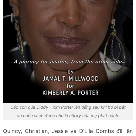
Các con của Diddy - Kim Porter lên tiếng sau khi bố bị bắt
và cuốn sách được cho là hồi ký của mẹ phát hành.
Quincy, Christian, Jessie và D'Lila Combs đã lên