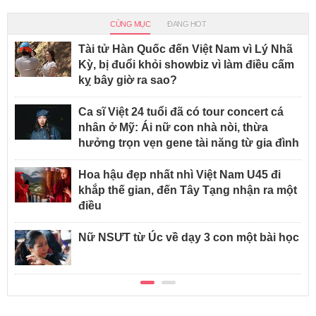
CÙNG MỤC
ĐANG HOT
Tài tử Hàn Quốc đến Việt Nam vì Lý Nhã
Kỳ, bị đuổi khỏi showbiz vì làm điều cấm
kỵ bây giờ ra sao?
Ca sĩ Việt 24 tuổi đã có tour concert cá
nhân ở Mỹ: Ái nữ con nhà nòi, thừa
hưởng trọn vẹn gene tài năng từ gia đình
Hoa hậu đẹp nhất nhì Việt Nam U45 đi
khắp thế gian, đến Tây Tạng nhận ra một
điều
Nữ NSƯT từ Úc về dạy 3 con một bài học