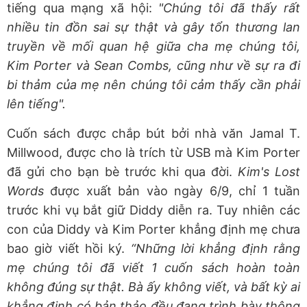
tiếng qua mạng xã hội:
"Chúng tôi đã thấy rất
nhiều tin đồn sai sự thật và gây tổn thương lan
truyền về mối quan hệ giữa cha mẹ chúng tôi,
Kim Porter và Sean Combs, cũng như về sự ra đi
bi thảm của mẹ nên chúng tôi cảm thấy cần phải
lên tiếng".
Cuốn sách được chắp bút bởi nhà văn Jamal T.
Millwood, được cho là trích từ USB mà Kim Porter
đã gửi cho bạn bè trước khi qua đời.
Kim's Lost
Words
được xuất bản vào ngày 6/9, chỉ 1 tuần
trước khi vụ bắt giữ Diddy diễn ra. Tuy nhiên các
con của Diddy và Kim Porter khẳng định mẹ chưa
bao giờ viết hồi ký.
“Những lời khẳng định rằng
mẹ chúng tôi đã viết 1 cuốn sách hoàn toàn
không đúng sự thật. Bà ấy không viết, và bất kỳ ai
khẳng định có bản thảo đều đang trình bày thông