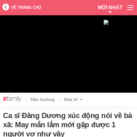
MỚI NHẤT
VỀ TRANG CHỦ
Hậu trường
Giải trí
Ca sĩ Đăng Dương xúc động nói về bà
xã: May mắn lắm mới gặp được 1
người vợ như vậy