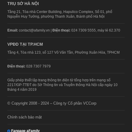
TRỤ SỞ HÀ NỘI
Tầng 21, Tòa nhà Center Building, Hapulico Complex, Số 01, phố
Nguyễn Huy Tưởng, phường Thanh Xuân, thành phố Hà Nội
Email:
contact@afamily.vn |
Điện thoại:
024 7309 5555, máy lẻ 62.370
VPĐD TẠI TP.HCM
Tầng 4, Tòa nhà 123, số 127 Võ Văn Tần, Phường Xuân Hòa, TPHCM
Điện thoại:
028 7307 7979
Giấy phép thiết lập trang thông tin điện tử tổng hợp trên mạng số
2217/GP-TTĐT do Sở Thông tin và Truyền thông Hà Nội cấp ngày 10
tháng 4 năm 2019
© Copyright 2008 - 2024 – Công ty Cổ phần VCCorp
Chính sách bảo mật
Fanpage aFamily