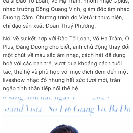
ca sĩ Đào Tố Loan, Võ Hạ Trâm, nhóm nhạc Oplus,
nhạc trưởng Đồng Quang Vinh, giám đốc âm nhạc
Dương Cầm. Chương trình do VietArt thực hiện,
chỉ đạo sản xuất Đoàn Thuý Phương.
Nói về sự kết hợp với Đào Tố Loan, Võ Hạ Trâm, O
Plus, Đăng Dương cho biết, anh chủ động thay đổi
một chút về màu sắc âm nhạc, cách hát để dung
hoà với các bạn trẻ, vượt qua khoảng cách tuổi
tác, thế hệ và phù hợp với mục đích đem đến một
liveshow nhạc đỏ nhưng hết sức tươi mới, tràn
ngập tinh thần tiếp nối thế hệ.