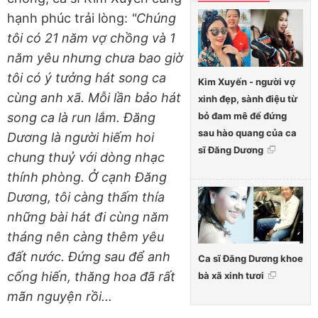
hạnh phúc trải lòng:
"Chúng
tôi có 21 năm vợ chồng và 1
năm yêu nhưng chưa bao giờ
tôi có ý tưởng hát song ca
Kim Xuyến - người vợ
cùng anh xã. Mỗi lần bảo hát
xinh đẹp, sành điệu từ
bỏ đam mê để đứng
song ca là run lắm. Đăng
sau hào quang của ca
Dương là người hiếm hoi
sĩ Đăng Dương
chung thuỷ với dòng nhạc
thính phòng. Ở cạnh Đăng
Dương, tôi càng thấm thía
những bài hát đi cùng năm
tháng nên càng thêm yêu
đất nước. Đứng sau để anh
Ca sĩ Đăng Dương khoe
cống hiến, thăng hoa đã rất
bà xã xinh tươi
mãn nguyện rồi...