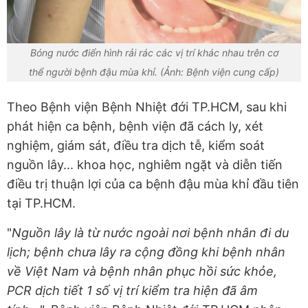
Bóng nước điển hình rải rác các vị trí khác nhau trên cơ
thể người bệnh đậu mùa khỉ. (Ảnh: Bệnh viện cung cấp)
Theo Bệnh viện Bệnh Nhiệt đới TP.HCM, sau khi
phát hiện ca bệnh, bệnh viện đã cách ly, xét
nghiệm, giám sát, điều tra dịch tễ, kiểm soát
nguồn lây... khoa học, nghiêm ngặt và diễn tiến
điều trị thuận lợi của ca bệnh đậu mùa khỉ đầu tiên
tại TP.HCM.
"
Nguồn lây là từ nước ngoài nơi bệnh nhân đi du
lịch; bệnh chưa lây ra cộng đồng khi bệnh nhân
về Việt Nam và bệnh nhân phục hồi sức khỏe,
PCR dịch tiết 1 số vị trí kiểm tra hiện đã âm