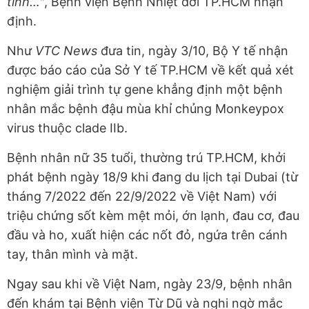
tính…"
, Bệnh viện Bệnh Nhiệt đới TP.HCM nhận
định.
Như
VTC News
đưa tin, ngày 3/10, Bộ Y tế nhận
được báo cáo của Sở Y tế TP.HCM về kết quả xét
nghiệm giải trình tự gene khẳng định một bệnh
nhân mắc bệnh đậu mùa khỉ chủng Monkeypox
virus thuộc clade IIb.
Bệnh nhân nữ 35 tuổi, thường trú TP.HCM, khởi
phát bệnh ngày 18/9 khi đang du lịch tại Dubai (từ
tháng 7/2022 đến 22/9/2022 về Việt Nam) với
triệu chứng sốt kèm mệt mỏi, ớn lạnh, đau cơ, đau
đầu và ho, xuất hiện các nốt đỏ, ngứa trên cánh
tay, thân mình và mặt.
Ngay sau khi về Việt Nam, ngày 23/9, bệnh nhân
đến khám tại Bệnh viện Từ Dũ và nghi ngờ mắc