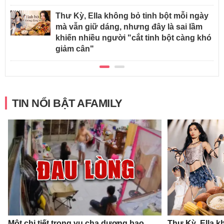
Thư Kỳ, Ella không bỏ tinh bột mỗi ngày
mà vẫn giữ dáng, nhưng đây là sai lầm
khiến nhiều người "cắt tinh bột càng khó
giảm cân"
TIN NỔI BẬT AFAMILY
Một chi tiết trong vụ cha dượng bạo
Thư Kỳ, Ella k