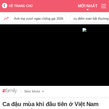
MỚI NHẤT
VỀ TRANG CHỦ
Anh trai vượt ngàn chông gai 2026
vụ điểm toán bất thường
Sức khỏe
Ca đậu mùa khỉ đầu tiên ở Việt Nam