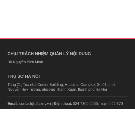
CHỊU TRÁCH NHIỆM QUẢN LÝ NỘI DUNG
Bà Nguyễn Bích Minh
TRỤ SỞ HÀ NỘI
Tầng 21, Tòa nhà Center Building, Hapulico Complex, Số 01, phố
Nguyễn Huy Tưởng, phường Thanh Xuân, thành phố Hà Nội
Email:
contact@afamily.vn |
Điện thoại:
024 7309 5555, máy lẻ 62.370
VPĐD TẠI TP.HCM
Tầng 4, Tòa nhà 123, số 127 Võ Văn Tần, Phường Xuân Hòa, TPHCM