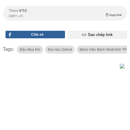
Theo
VTC
Copy link
(GMT +7)
Chia sẻ
Sao chép link
Tags:
Đậu Mùa Khỉ
Đại Học Oxford
Bệnh Viện Bệnh Nhiệt Đới TP.