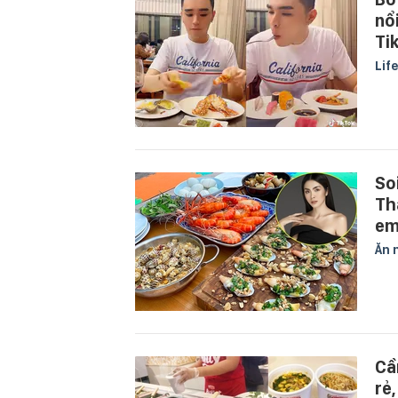
nổ
Ti
Lif
So
Th
em
Ăn 
Cầ
rẻ