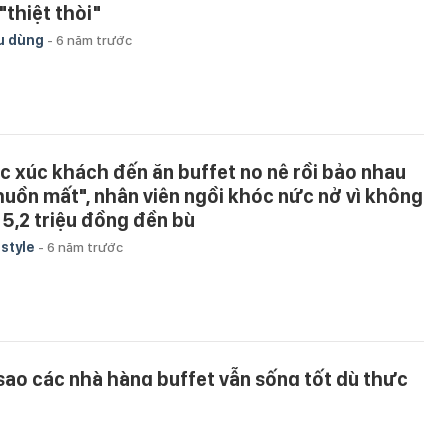
"thiệt thòi"
u dùng
-
6 năm trước
c xúc khách đến ăn buffet no nê rồi bảo nhau
huồn mất", nhân viên ngồi khóc nức nở vì không
 5,2 triệu đồng đền bù
estyle
-
6 năm trước
 sao các nhà hàng buffet vẫn sống tốt dù thực
ách "ăn thùng uống chậu?"
c tế
-
6 năm trước