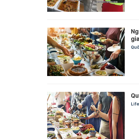
Ng
gi
Quố
Quy
Lif