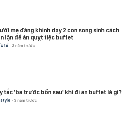
ười mẹ đáng khinh dạy 2 con song sinh cách
an lận để ăn quỵt tiệc buffet
c tế
-
3 năm trước
 tắc 'ba trước bốn sau' khi đi ăn buffet là gì?
estyle
-
3 năm trước