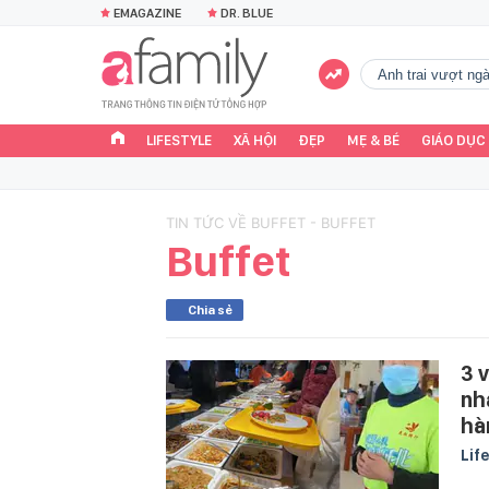
EMAGAZINE
DR. BLUE
Anh trai vượt n
LIFESTYLE
XÃ HỘI
ĐẸP
MẸ & BÉ
GIÁO DỤC
TIN TỨC VỀ BUFFET - BUFFET
Buffet
Chia sẻ
3 
nh
hà
Lif