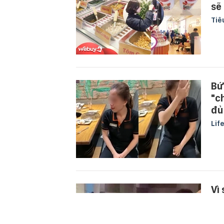
sẽ 
Tiê
Bứ
"c
đủ
Lif
Vì
kh
Quố