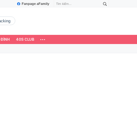
Fanpage aFamily
hacking
 ĐÌNH
40S CLUB