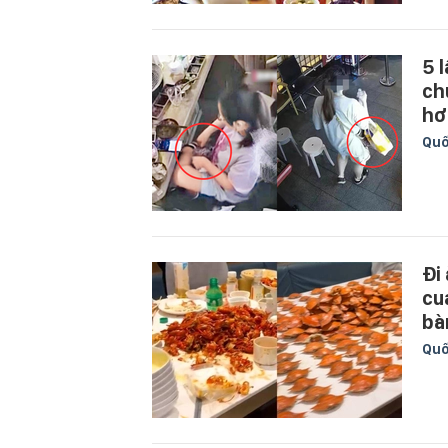
5 
ch
hơ
Quố
Đi
cu
bà
Quố