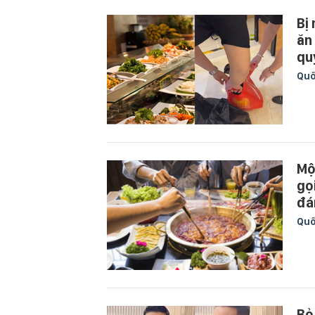
Bị
ăn 
qu
Quố
Mộ
gọ
đá
Quố
Bỏ