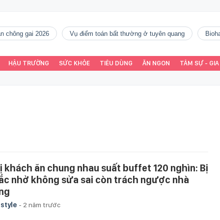
gàn chông gai 2026
vụ điểm toán bất thường ở tuyên quang
Bio
HẬU TRƯỜNG
SỨC KHỎE
TIÊU DÙNG
ĂN NGON
TÂM SỰ - GIA
vị khách ăn chung nhau suất buffet 120 nghìn: Bị
ắc nhở không sửa sai còn trách ngược nhà
ng
estyle
-
2 năm trước