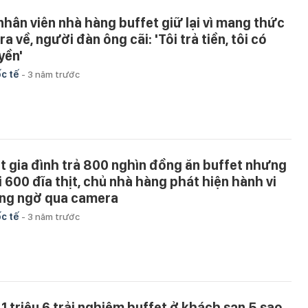
 nhân viên nhà hàng buffet giữ lại vì mang thức
ra về, người đàn ông cãi: 'Tôi trả tiền, tôi có
yền'
c tế
-
3 năm trước
t gia đình trả 800 nghìn đồng ăn buffet nhưng
i 600 đĩa thịt, chủ nhà hàng phát hiện hành vi
ng ngờ qua camera
c tế
-
3 năm trước
 1 triệu 6 trải nghiệm buffet ở khách sạn 5 sao