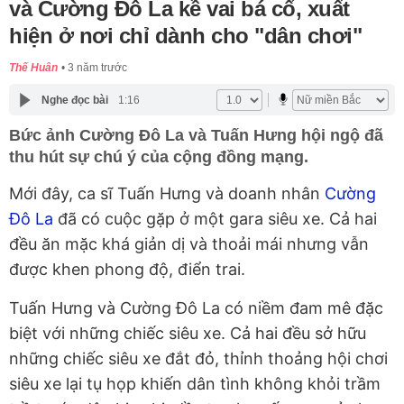
và Cường Đô La kề vai bá cổ, xuất
hiện ở nơi chỉ dành cho "dân chơi"
Thế Huân
3 năm trước
Nghe đọc bài
1:16
Bức ảnh Cường Đô La và Tuấn Hưng hội ngộ đã
thu hút sự chú ý của cộng đồng mạng.
Mới đây, ca sĩ Tuấn Hưng và doanh nhân
Cường
Đô La
đã có cuộc gặp ở một gara siêu xe. Cả hai
đều ăn mặc khá giản dị và thoải mái nhưng vẫn
được khen phong độ, điển trai.
Tuấn Hưng và Cường Đô La có niềm đam mê đặc
biệt với những chiếc siêu xe. Cả hai đều sở hữu
những chiếc siêu xe đắt đỏ, thỉnh thoảng hội chơi
siêu xe lại tụ họp khiến dân tình không khỏi trầm