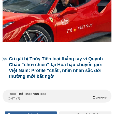
Cô gái bị Thủy Tiên loại thẳng tay vì Quỳnh
Châu "chơi chiêu" tại Hoa hậu chuyển giới
Việt Nam: Profile "chất', nhìn nhan sắc đời
thường mới bất ngờ
Theo
Thể Thao Văn Hóa
Copy link
(GMT +7)