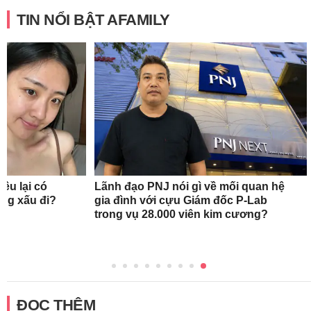
TIN NỔI BẬT AFAMILY
ều lại có
Lãnh đạo PNJ nói gì về mối quan hệ
àng xấu đi?
gia đình với cựu Giám đốc P-Lab
trong vụ 28.000 viên kim cương?
ĐỌC THÊM