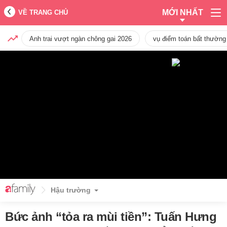
MỚI NHẤT
VỀ TRANG CHỦ
Anh trai vượt ngàn chông gai 2026
vụ điểm toán bất thường
Hậu trường
Bức ảnh “tỏa ra mùi tiền”: Tuấn Hưng