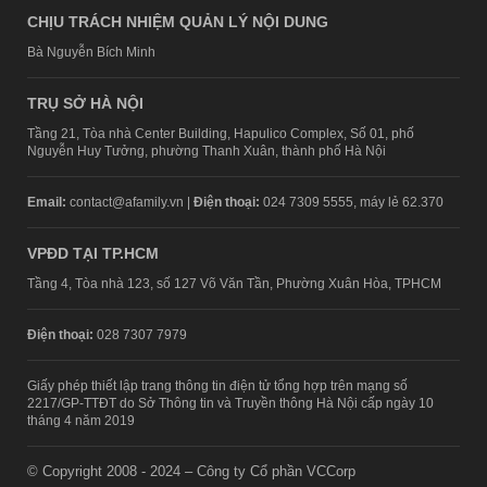
CHỊU TRÁCH NHIỆM QUẢN LÝ NỘI DUNG
Bà Nguyễn Bích Minh
TRỤ SỞ HÀ NỘI
Tầng 21, Tòa nhà Center Building, Hapulico Complex, Số 01, phố
Nguyễn Huy Tưởng, phường Thanh Xuân, thành phố Hà Nội
Email:
contact@afamily.vn |
Điện thoại:
024 7309 5555, máy lẻ 62.370
VPĐD TẠI TP.HCM
Tầng 4, Tòa nhà 123, số 127 Võ Văn Tần, Phường Xuân Hòa, TPHCM
Điện thoại:
028 7307 7979
Giấy phép thiết lập trang thông tin điện tử tổng hợp trên mạng số
2217/GP-TTĐT do Sở Thông tin và Truyền thông Hà Nội cấp ngày 10
tháng 4 năm 2019
© Copyright 2008 - 2024 – Công ty Cổ phần VCCorp