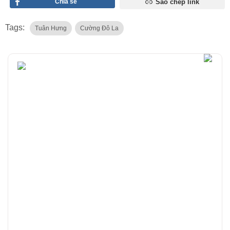
Chia sẻ
Sao chép link
Tags:
Tuân Hưng
Cường Đô La