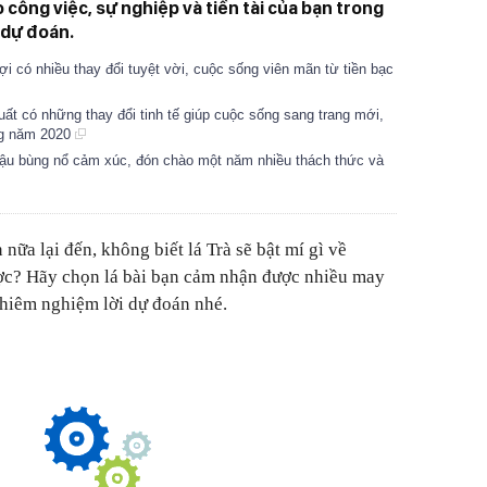
công việc, sự nghiệp và tiền tài của bạn trong
 dự đoán.
ợi có nhiều thay đổi tuyệt vời, cuộc sống viên mãn từ tiền bạc
uất có những thay đổi tinh tế giúp cuộc sống sang trang mới,
ong năm 2020
 Dậu bùng nổ cảm xúc, đón chào một năm nhiều thách thức và
ữa lại đến, không biết lá Trà sẽ bật mí gì về
ợc? Hãy chọn lá bài bạn cảm nhận được nhiều may
chiêm nghiệm lời dự đoán nhé.