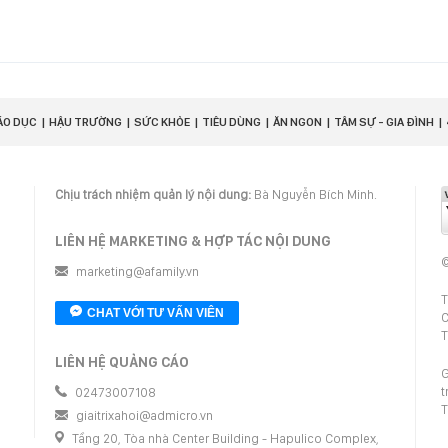
ÁO DỤC
HẬU TRƯỜNG
SỨC KHỎE
TIÊU DÙNG
ĂN NGON
TÂM SỰ - GIA ĐÌNH
Chịu trách nhiệm quản lý nội dung:
Bà Nguyễn Bích Minh.
LIÊN HỆ MARKETING & HỢP TÁC NỘI DUNG
©
marketing@afamily.vn
T
CHAT VỚI TƯ VẤN VIÊN
C
T
LIÊN HỆ QUẢNG CÁO
G
t
02473007108
T
giaitrixahoi@admicro.vn
Tầng 20, Tòa nhà Center Building - Hapulico Complex,