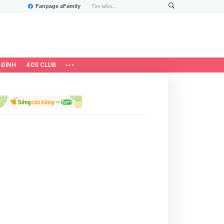
Fanpage aFamily
 ĐÌNH
40S CLUB