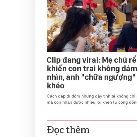
Clip đang viral: Mẹ chú r
khiến con trai không dá
nhìn, anh "chữa ngượng" 
khéo
Cách đáp dí dỏm nhưng đầy tinh tế không chỉ 
mà còn nhận được nhiều lời khen từ cộng đồ
Đọc thêm