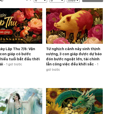
ày Lập Thu 7/8: Vận
Từ nghịch cảnh nảy sinh thịnh
2 con giáp có bước
vượng, 3 con giáp được dự báo
hiều tuổi bắt đầu thời
đón bước ngoặt lớn, tài chính
hái
lẫn công việc đều khởi sắc
-
1 giờ trước
-
1
giờ trước