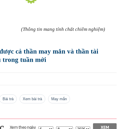
(Thông tin mang tính chất chiêm nghiệm)
được cả thần may mắn và thần tài
 trong tuần mới
bài trà
xem bài trà
may mắn
c
Xem theo ngày
XEM