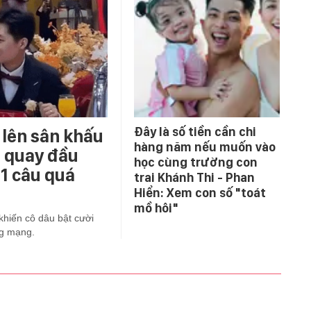
Đây là số tiền cần chi
ể lên sân khấu
hàng năm nếu muốn vào
m quay đầu
học cùng trường con
1 câu quá
trai Khánh Thi - Phan
Hiển: Xem con số "toát
mồ hôi"
khiến cô dâu bật cười
ng mạng.