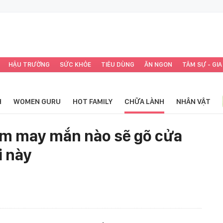
HẬU TRƯỜNG
SỨC KHỎE
TIÊU DÙNG
ĂN NGON
TÂM SỰ - GIA
H
WOMEN GURU
HOT FAMILY
CHỮA LÀNH
NHÂN VẬT
em may mắn nào sẽ gõ cửa
i này