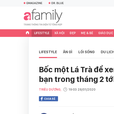
EMAGAZINE
DR. BLUE
LIFESTYLE
XÃ HỘI
ĐẸP
MẸ & BÉ
GIÁO DỤC
LIFESTYLE
ĂN GÌ
LỐI SỐNG
DU LỊC
Bốc một Lá Trà để x
bạn trong tháng 2 tớ
TRIÊU DƯƠNG,
19:03 28/01/2020
CHIA SẺ