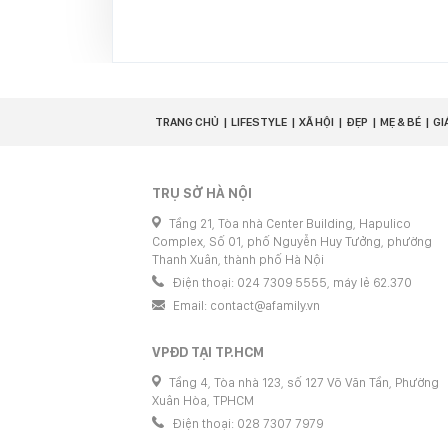
TRANG CHỦ
LIFESTYLE
XÃ HỘI
ĐẸP
MẸ & BÉ
GI
TRỤ SỞ HÀ NỘI
Tầng 21, Tòa nhà Center Building, Hapulico
Complex, Số 01, phố Nguyễn Huy Tưởng, phường
Thanh Xuân, thành phố Hà Nội
Điện thoại: 024 7309 5555, máy lẻ 62.370
Email:
contact@afamily.vn
VPĐD TẠI TP.HCM
Tầng 4, Tòa nhà 123, số 127 Võ Văn Tần, Phường
Xuân Hòa, TPHCM
Điện thoại: 028 7307 7979