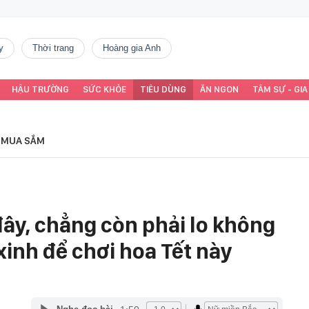
y
thời trang
Hoàng gia Anh
HẬU TRƯỜNG
SỨC KHỎE
TIÊU DÙNG
ĂN NGON
TÂM SỰ - GIA
MUA SẮM
 đây, chẳng còn phải lo không
inh để chơi hoa Tết này