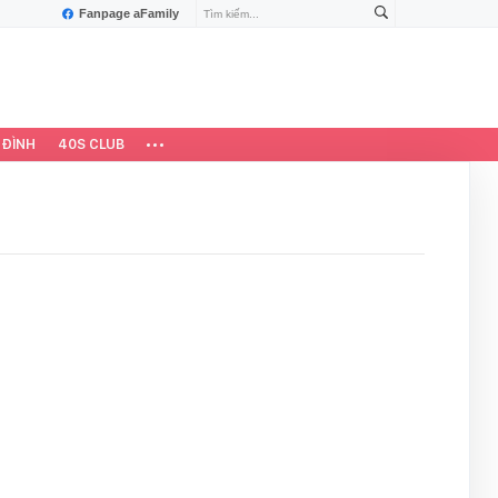
Fanpage aFamily
 ĐÌNH
40S CLUB