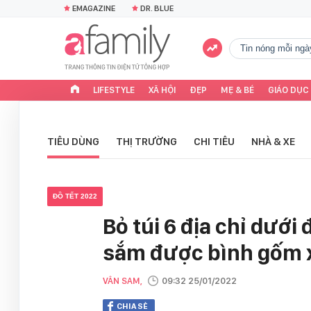
EMAGAZINE
DR. BLUE
tin nóng mỗi ngà
LIFESTYLE
XÃ HỘI
ĐẸP
MẸ & BÉ
GIÁO DỤC
TIÊU DÙNG
THỊ TRƯỜNG
CHI TIÊU
NHÀ & XE
ĐỒ TẾT 2022
Bỏ túi 6 địa chỉ dưới
sắm được bình gốm x
VÂN SAM,
09:32 25/01/2022
CHIA SẺ