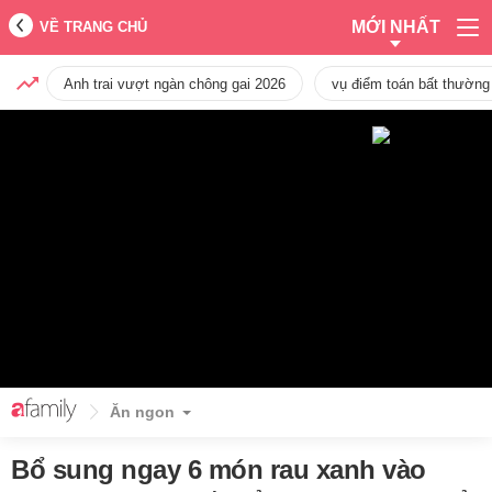
MỚI NHẤT
VỀ TRANG CHỦ
Anh trai vượt ngàn chông gai 2026
vụ điểm toán bất thường
Ăn ngon
Bổ sung ngay 6 món rau xanh vào