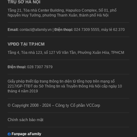
TRỤ SỞ HÀ NỘI
Tầng 21, Tòa nhà Center Building, Hapulico Complex, Số 01, phố
Nguyễn Huy Tưởng, phường Thanh Xuân, thành phố Hà Nội
Email:
contact@afamily.vn |
Điện thoại:
024 7309 5555, máy lẻ 62.370
VPĐD TẠI TP.HCM
Tầng 4, Tòa nhà 123, số 127 Võ Văn Tần, Phường Xuân Hòa, TPHCM
Điện thoại:
028 7307 7979
Giấy phép thiết lập trang thông tin điện tử tổng hợp trên mạng số
2217/GP-TTĐT do Sở Thông tin và Truyền thông Hà Nội cấp ngày 10
tháng 4 năm 2019
© Copyright 2008 - 2024 – Công ty Cổ phần VCCorp
Chính sách bảo mật
Fanpage aFamily