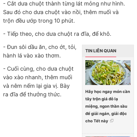
- Cắt dưa chuột thành từng lát mỏng như hình.
Sau đó cho dưa chuột vào nồi, thêm muối và
trộn đều ướp trong 10 phút.
- Tiếp theo, cho dưa chuột ra đĩa, để khô.
- Đun sôi dầu ăn, cho ớt, tỏi,
TIN LIÊN QUAN
hành lá vào xào thơm.
- Cuối cùng, cho dưa chuột
vào xào nhanh, thêm muối
và nêm nếm lại gia vị. Bày
Hãy học ngay món cần
ra đĩa để thưởng thức.
tây trộn giá đỗ lạ
miệng, ngon thần sầu
để giải ngán, giải độc
cho Tết này