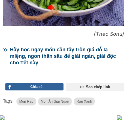
(Theo Sohu)
Hãy học ngay món cần tây trộn giá đỗ lạ
miệng, ngon thần sầu để giải ngán, giải độc
cho Tết này
Chia sẻ
Sao chép link
Tags:
Món Rau
Món Ăn Giải Ngán
Rau Xanh