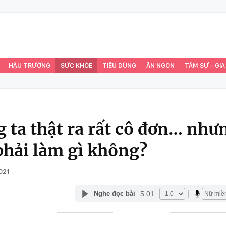
HẬU TRƯỜNG
SỨC KHỎE
TIÊU DÙNG
ĂN NGON
TÂM SỰ - GIA
 ta thật ra rất cô đơn… như
phải làm gì không?
021
5:01
Nghe đọc bài