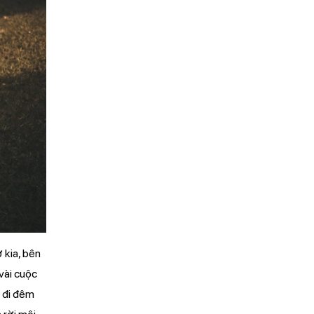
 kia, bên
 vài cuộc
g đi đêm