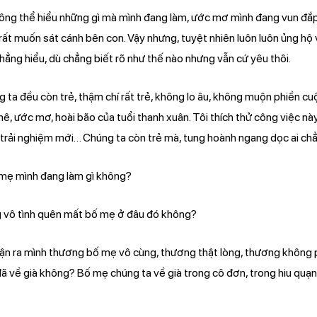
không thể hiểu những gì mà mình đang làm, ước mơ mình đang vun đắp
ất muốn sát cánh bên con. Vậy nhưng, tuyệt nhiên luôn luôn ủng hộ v
hẳng hiểu, dù chẳng biết rõ như thế nào nhưng vẫn cứ yêu thôi.
ng ta đều còn trẻ, thậm chí rất trẻ, không lo âu, không muộn phiền cu
, ước mơ, hoài bão của tuổi thanh xuân. Tôi thích thử công việc này
 trải nghiệm mới… Chúng ta còn trẻ mà, tung hoành ngang dọc ai ch
 mẹ mình đang làm gì không?
g vô tình quên mất bố mẹ ở đâu đó không?
ận ra mình thương bố mẹ vô cùng, thương thật lòng, thương không ph
 đã về già không? Bố mẹ chúng ta về già trong cô đơn, trong hiu quạn