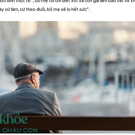
 sinh thực tế..., bố mẹ tôi chỉ biết xót xa con gái làm báo vất vả. 
y cứ làm, cứ theo đuổi, bố mẹ sẽ lo hết sức"...