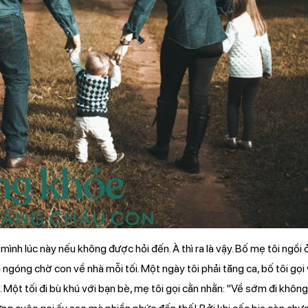
ình lúc này nếu không được hỏi đến. À thì ra là vậy. Bố mẹ tôi ngồi ở
 ngóng chờ con về nhà mỗi tối. Một ngày tôi phải tăng ca, bố tôi gọi
 Một tối đi bù khú với bạn bè, mẹ tôi gọi cằn nhằn: "Về sớm đi khôn