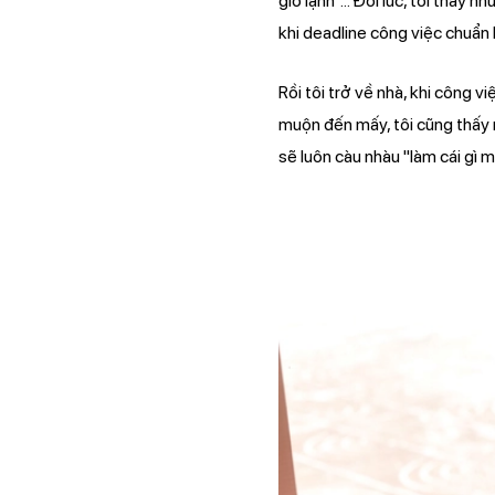
gió lạnh"... Đôi lúc, tôi thấy
khi deadline công việc chuẩn 
Rồi tôi trở về nhà, khi công 
muộn đến mấy, tôi cũng thấy m
sẽ luôn càu nhàu "làm cái gì m