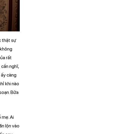
c thật sự
à không
ủa rất
 cần nghĩ,
u ấy càng
hỉ khi nào
 soạn. Bữa
 mẹ. Ai
ăn lộn vào