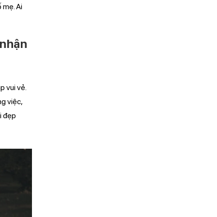
 mẹ. Ai
 nhận
p vui vẻ.
g việc,
i đẹp