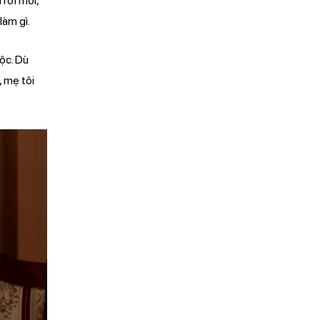
 rời môi,
làm gì.
uộc. Dù
, mẹ tôi