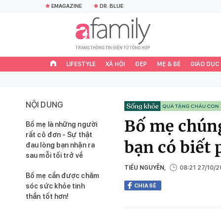
EMAGAZINE
DR. BLUE
LIFESTYLE
XÃ HỘI
ĐẸP
MẸ & BÉ
GIÁO DỤC
NỘI DUNG
Bố mẹ chúng
Bố mẹ là những người
rất cô đơn - Sự thật
bạn có biết 
đau lòng bạn nhận ra
sau mỗi tối trở về
TIỂU NGUYỄN,
08:21 27/10/2
Bố mẹ cần được chăm
sóc sức khỏe tinh
CHIA SẺ
thần tốt hơn!