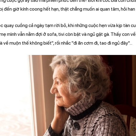
 những cuộc gọi ấy sao mà phiền phức đến thế! Bởi khi cốc bia còn chưa
bị đến giờ kính coong hết hạn, thật chẳng muốn ai quan tâm, hỏi han 
việc quay cuồng cả ngày tạm rời bỏ, khi những cuộc hẹn vừa kịp tàn c
ẹ mình vẫn nằm đợi ở sofa, tivi còn bật và ngủ gật gà. Thấy con về
à về muộn thế không biết", rồi nhắc "đi ăn cơm đi, tao đi ngủ đây"...