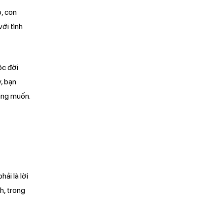
, con
ới tình
ộc đời
, bạn
ẳng muốn.
ải là lời
h, trong