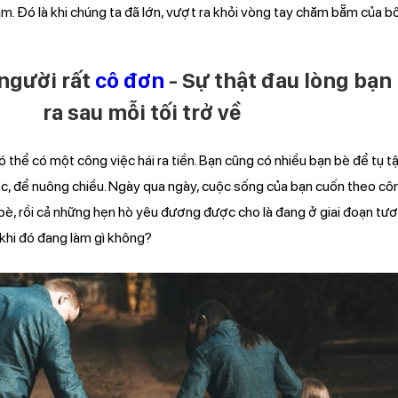
m. Đó là khi chúng ta đã lớn, vượt ra khỏi vòng tay chăm bẵm của bố
người rất
cô đơn
- Sự thật đau lòng bạn
ra sau mỗi tối trở về
có thể có một công việc hái ra tiền. Bạn cũng có nhiều bạn bè để tụ tậ
, để nuông chiều. Ngày qua ngày, cuộc sống của bạn cuốn theo côn
bè, rồi cả những hẹn hò yêu đương được cho là đang ở giai đoạn tươ
 khi đó đang làm gì không?