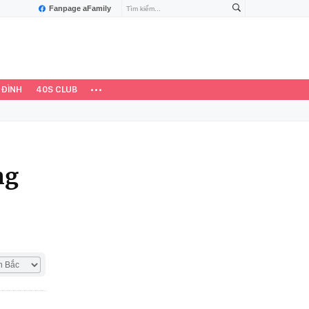
Fanpage aFamily
 ĐÌNH
40S CLUB
ng