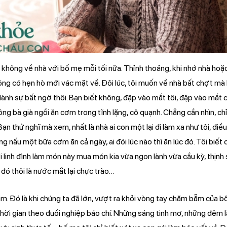
i không về nhà với bố mẹ mỗi tối nữa. Thỉnh thoảng, khi nhớ nhà hoặ
hông có hẹn hò mới vác mặt về. Đôi lúc, tôi muốn về nhà bất chợt m
ành sự bất ngờ thôi. Bạn biết không, đập vào mắt tôi, đập vào mắt c
ông bà già ngồi ăn cơm trong tĩnh lặng, cô quạnh. Chẳng cần nhìn, chỉ
n thử nghĩ mà xem, nhất là nhà ai con một lại đi làm xa như tôi, điề
g nấu một bữa cơm ăn cả ngày, ai đói lúc nào thì ăn lúc đó. Tôi biết c
 linh đình làm món này mua món kia vừa ngon lành vừa cầu kỳ, thịnh
đó thôi là nước mắt lại chực trào…
m. Đó là khi chúng ta đã lớn, vượt ra khỏi vòng tay chăm bẵm của bố
 thời gian theo đuổi nghiệp báo chí. Những sáng tinh mơ, những đêm l