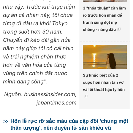
như vậy. Trước khi thực hiện
3 "thỏa thuận" cần làm
dự án cá nhân này, tôi chưa
rõ trước hôn nhân để
tránh xung đột mẹ
từng đi đâu ra khỏi Tokyo
chồng - nàng dâu
trong suốt hơn 30 năm.
Chuyến đi kéo dài gần nửa
năm này giúp tôi có cái nhìn
và trải nghiệm chân thực
hơn về văn hóa của từng
vùng trên chính đất nước
Sự khác biệt của 2
mình đang sống
".
cuộc hôn nhân tan vỡ
và lối thoát hậu ly hôn
Nguồn: businessinsider.com,
japantimes.com
Hôn lễ rực rỡ sắc màu của cặp đôi 'chung một
thần tượng', nên duyên từ sàn khiêu vũ