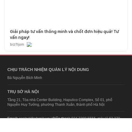
Giải pháp tư vấn thông minh và chốt đơn hiệu quả! Tư
vấn ngay!
bizfly.vn
CHỊU TRÁCH NHIỆM QUẢN LÝ NỘI DUNG
Bà Nguyễn Bích Minh
TRỤ SỞ HÀ NỘI
Tầng 21, Tòa nhà Center Building, Hapulico Complex, Số 01, phố
Nguyễn Huy Tưởng, phường Thanh Xuân, thành phố Hà Nội
Email:
contact@afamily.vn |
Điện thoại:
024 7309 5555, máy lẻ 62.370