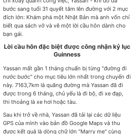
chỉ xoay quanh công việc, Yassan - khi đó đã
bước sang tuổi 31 quyết tâm lên đường với 2 mục
đích lớn: Khám phá một Nhật Bản mà anh vốn chỉ
biết qua sách vở và vẽ một lời cầu hôn dành cho
bạn gái.
Lời cầu hôn đặc biệt được công nhận kỷ lục
Guinness
Yassan mất gần 1 tháng chuẩn bị từng "đường đi
nước bước" cho mục tiêu lớn nhất trong chuyến đi
này. 7163,7km là quãng đường mà Yassan đã đi
được trong 6 tháng, chủ yếu là đi bộ, đi xe đạp,
thi thoảng là xe hơi hoặc tàu.
Sau khi trở về nhà, Yassan đã tải lại các dữ liệu
GPS của mình vào bản đồ Google Maps và thu
được kết quả là dòng chữ lớn "Marry me" cùng