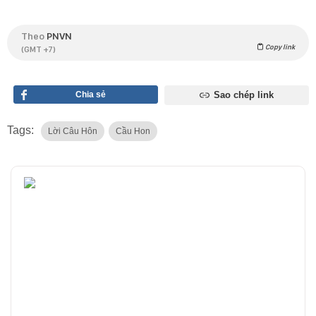
Theo
PNVN
Copy link
(GMT +7)
Chia sẻ
Sao chép link
Tags:
Lời Câu Hôn
Cầu Hon