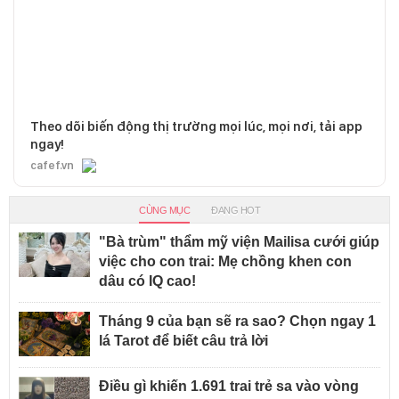
Theo dõi biến động thị trường mọi lúc, mọi nơi, tải app
ngay!
cafef.vn
CÙNG MỤC
ĐANG HOT
"Bà trùm" thẩm mỹ viện Mailisa cưới giúp
việc cho con trai: Mẹ chồng khen con
dâu có IQ cao!
Tháng 9 của bạn sẽ ra sao? Chọn ngay 1
lá Tarot để biết câu trả lời
Điều gì khiến 1.691 trai trẻ sa vào vòng