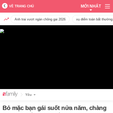
MỚI NHẤT
VỀ TRANG CHỦ
Anh trai vượt ngàn chông gai 2026
vụ điểm toán bất thường
Yêu
Bỏ mặc bạn gái suốt nửa năm, chàng