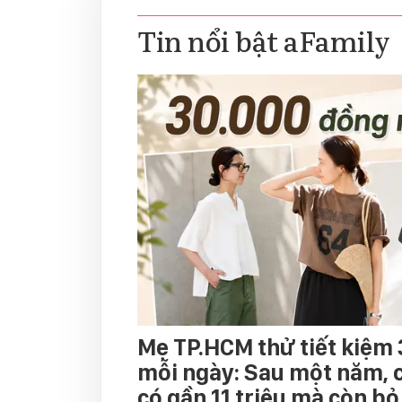
Tin nổi bật aFamily
Mẹ TP.HCM thử tiết kiệm
mỗi ngày: Sau một năm, 
có gần 11 triệu mà còn bỏ