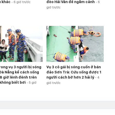
ụ khác
đèo Hải Vân để ngắm cảnh
-
6 giờ trước
-
6
giờ trước
rong vụ 3 người bị sóng
Vụ 3 cô gái bị sóng cuốn ở bán
Đà Nẵng kể cách sống
đảo Sơn Trà: Cứu sống được 1
 8 giờ lênh đênh trên
người cách bờ hơn 2 hải lý
-
4
 không biết bơi
-
5 giờ
giờ trước