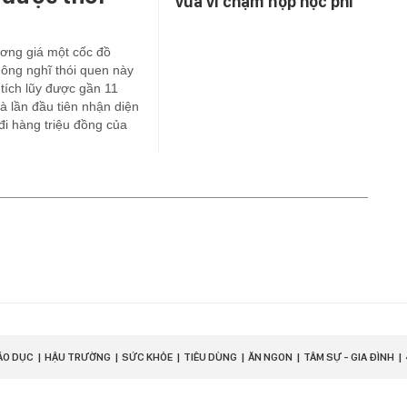
vua vì chậm nộp học phí
ơng giá một cốc đồ
ông nghĩ thói quen này
 tích lũy được gần 11
à lần đầu tiên nhận diện
i hàng triệu đồng của
ÁO DỤC
HẬU TRƯỜNG
SỨC KHỎE
TIÊU DÙNG
ĂN NGON
TÂM SỰ - GIA ĐÌNH