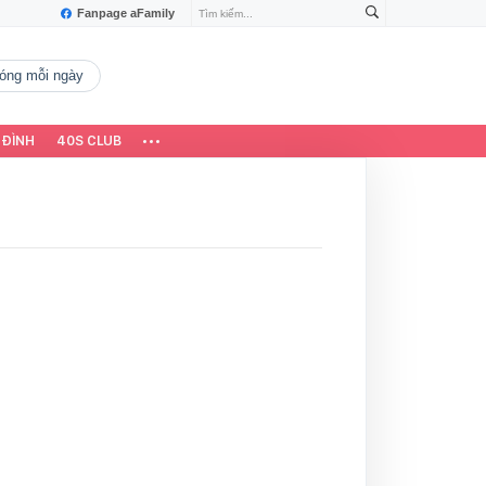
Fanpage aFamily
 nóng mỗi ngày
 ĐÌNH
40S CLUB