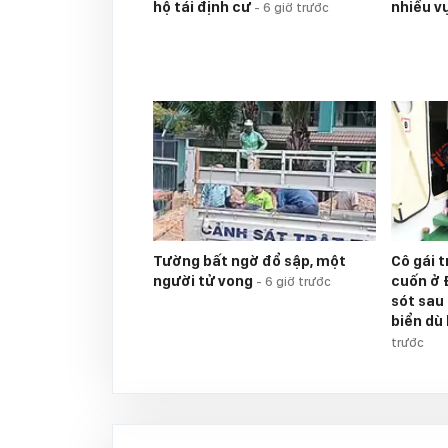
hộ tái định cư
nhiều v
-
6 giờ trước
Tường bất ngờ đổ sập, một
Cô gái t
người tử vong
cuốn ở 
-
6 giờ trước
sót sau
biển dù
trước