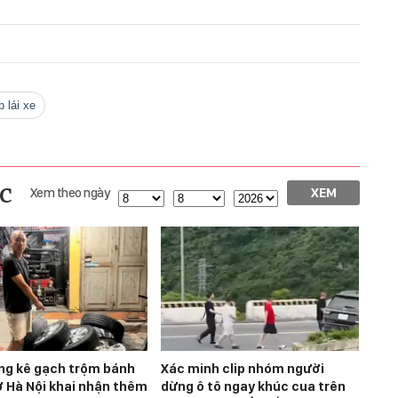
p lái xe
c
Xem theo ngày
XEM
ng kê gạch trộm bánh
Xác minh clip nhóm người
 ở Hà Nội khai nhận thêm
dừng ô tô ngay khúc cua trên