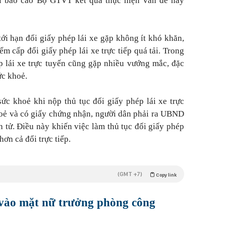
 báo cáo Bộ GTVT kết quả thực hiện vấn đề này
ới hạn đổi giấy phép lái xe gặp không ít khó khăn,
iểm cấp đổi giấy phép lái xe trực tiếp quá tải. Trong
ép lái xe trực tuyến cũng gặp nhiều vướng mắc, đặc
ức khoẻ.
c khoẻ khi nộp thủ tục đổi giấy phép lái xe trực
hoẻ và có giấy chứng nhận, người dân phải ra UBND
 tử. Điều này khiến việc làm thủ tục đổi giấy phép
hơn cả đổi trực tiếp.
(GMT +7)
Copy link
vào mặt nữ trưởng phòng công