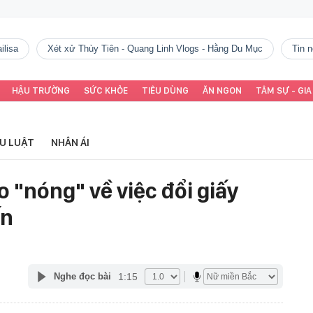
ilisa
Xét xử Thùy Tiên - Quang Linh Vlogs - Hằng Du Mục
tin
HẬU TRƯỜNG
SỨC KHỎE
TIÊU DÙNG
ĂN NGON
TÂM SỰ - GIA
ỂU LUẬT
NHÂN ÁI
o "nóng" về việc đổi giấy
ến
1:15
Nghe đọc bài