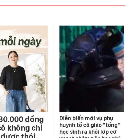
 30.000 đồng
Diễn biến mới vụ phụ
huynh tố cô giáo "tống"
cô không chỉ
học sinh ra khỏi lớp cờ
 được thói