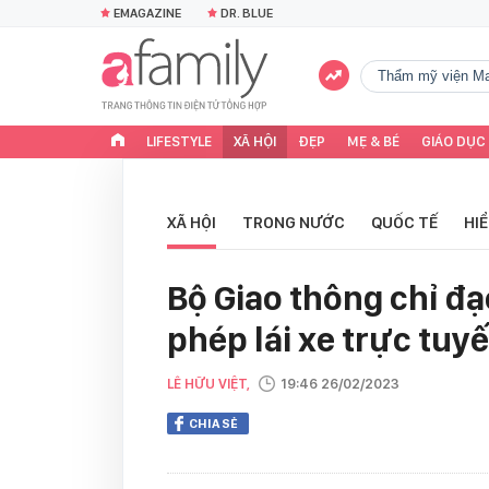
EMAGAZINE
DR. BLUE
Thẩm mỹ viện Ma
LIFESTYLE
XÃ HỘI
ĐẸP
MẸ & BÉ
GIÁO DỤC
XÃ HỘI
TRONG NƯỚC
QUỐC TẾ
HI
Bộ Giao thông chỉ đạ
phép lái xe trực tuy
LÊ HỮU VIỆT,
19:46 26/02/2023
CHIA SẺ