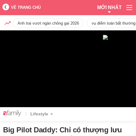
MỚI NHẤT
VỀ TRANG CHỦ
Anh trai vượt ngàn chông gai 2026
vụ điểm toán bất thường
Lifestyle
Big Pilot Daddy: Chỉ có thượng lưu