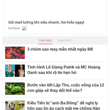
Gửi mail lượng lớn siêu nhanh, tìm hiểu ngay!
bizfly.vn
CÙNG MỤC
ĐANG HOT
3 chòm sao may mắn nhất ngày 8/8
Tình hình Lê Giang Patrik và MC Hoàng
Oanh sau khi rộ tin hẹn hò
Bước vào tiết Lập Thu, cuộc sống của 12
con giáp sẽ thay đổi thế nào?
Kiều Tiên bị “anh Ba Đông” đề nghị ly
hôn sau ồn ào cạch mặt mẹ chồng Hàn