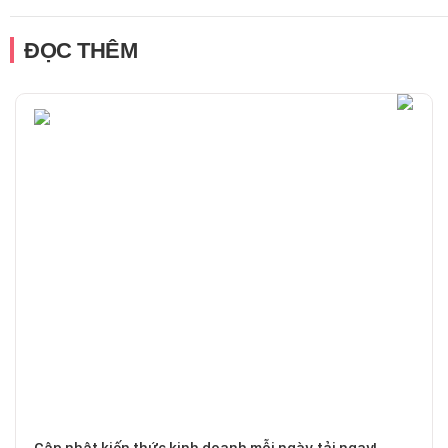
ĐỌC THÊM
Cập nhật kiến thức kinh doanh mỗi ngày, tải ngay!