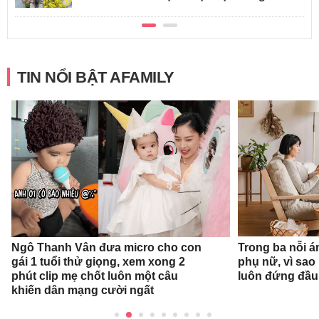
TIN NỔI BẬT AFAMILY
Ngô Thanh Vân đưa micro cho con
Trong ba nỗi á
gái 1 tuổi thử giọng, xem xong 2
phụ nữ, vì sao
phút clip mẹ chốt luôn một câu
luôn đứng đầ
khiến dân mạng cười ngất