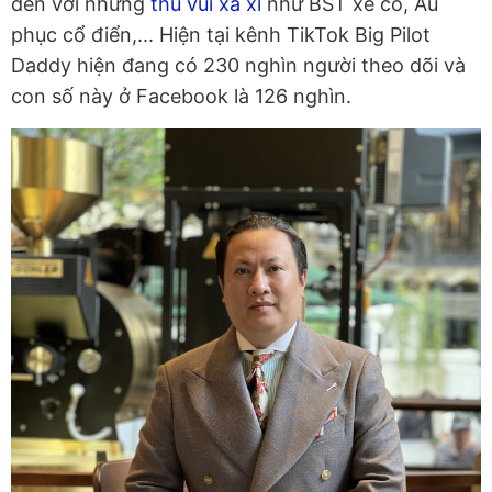
đến với những
thú vui xa xỉ
như BST xe cổ, Âu
phục cổ điển,... Hiện tại kênh TikTok Big Pilot
Daddy hiện đang có 230 nghìn người theo dõi và
con số này ở Facebook là 126 nghìn.