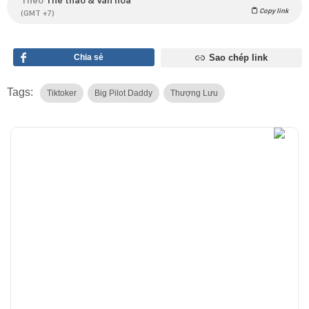
Copy link
(GMT +7)
Chia sẻ
Sao chép link
Tags:
Tiktoker
Big Pilot Daddy
Thượng Lưu