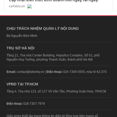
cafebiz.vn
CHỊU TRÁCH NHIỆM QUẢN LÝ NỘI DUNG
Bà Nguyễn Bích Minh
TRỤ SỞ HÀ NỘI
Tầng 21, Tòa nhà Center Building, Hapulico Complex, Số 01, phố
Nguyễn Huy Tưởng, phường Thanh Xuân, thành phố Hà Nội
Email:
contact@afamily.vn |
Điện thoại:
024 7309 5555, máy lẻ 62.370
VPĐD TẠI TP.HCM
Tầng 4, Tòa nhà 123, số 127 Võ Văn Tần, Phường Xuân Hòa, TPHCM
Điện thoại:
028 7307 7979
Giấy phép thiết lập trang thông tin điện tử tổng hợp trên mạng số