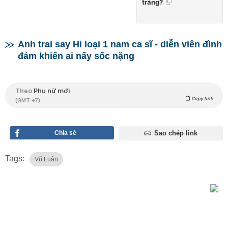
tráng?
Anh trai say Hi loại 1 nam ca sĩ - diễn viên đình
đám khiến ai nấy sốc nặng
Theo
Phụ nữ mới
Copy link
(GMT +7)
Chia sẻ
Sao chép link
Tags:
Vũ Luân