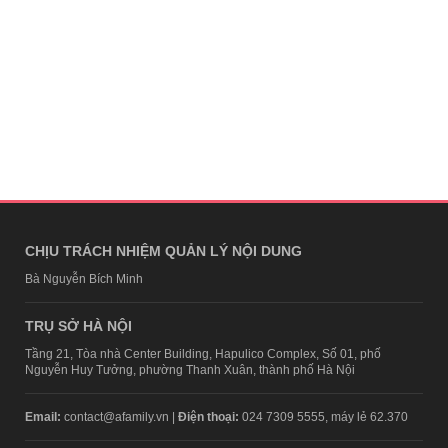
CHỊU TRÁCH NHIỆM QUẢN LÝ NỘI DUNG
Bà Nguyễn Bích Minh
TRỤ SỞ HÀ NỘI
Tầng 21, Tòa nhà Center Building, Hapulico Complex, Số 01, phố
Nguyễn Huy Tưởng, phường Thanh Xuân, thành phố Hà Nội
Email:
contact@afamily.vn |
Điện thoại:
024 7309 5555, máy lẻ 62.370