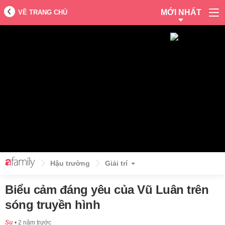
MỚI NHẤT
VỀ TRANG CHỦ
Hậu trường
Giải trí
Biểu cảm đáng yêu của Vũ Luân trên
sóng truyền hình
Su
2 năm trước