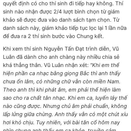
quyết định có cho thí sinh đi tiếp hay không. Thí
sinh nào nhận được 2/4 lượt bình chọn từ giám
khảo sẽ được đưa vào danh sách tạm chọn. Từ
danh sách này, giám khảo tiếp tục lọc lại 1 lần nữa
để đưa ra 2 thí sinh bước vào Chung kết.
Khi xem thí sinh Nguyễn Tấn Đạt trình diễn, Vũ
Luân đã dành cho anh chàng này nhiều chia sẻ
khá thẳng thắn. Vũ Luân nhận xét:
"Khi em thể
hiện phần ca nhạc bằng giọng Bắc thì anh thấy
chưa ổn lắm, có những chữ vẫn còn miền Nam.
Theo anh thì khi phát âm, em phải thể hiện làm
sao cho ra chất tân nhạc. Khi em ca, luyến láy thế
nào cũng được. Nhưng chủ âm phải chuẩn, không
lấp lửng giữa chừng. Anh thấy vẫn có một chút xíu
hơi khó chịu. Tuy nhiên, với bài tân cổ hôm nay
nhìn chung anh thấy em ca khỏe, truyền cảm,