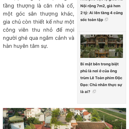
tầng thượng là căn nhà cổ,
Nội rộng 7m2, giá hơn
2 tỷ: Ai lên tầng 4 cũng
một góc sân thượng khác,
sốc toàn tập
gia chủ còn thiết kế như một
công viên thu nhỏ để mọi
người ghé qua ngắm cảnh và
hàn huyên tâm sự.
Bí mật bên trong biệt
phủ là nơi ở của ông
trùm Lê Toàn phim Độc
Đạo: Chủ nhân thực sự
là ai?