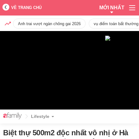
MỚI NHẤT
VỀ TRANG CHỦ
Anh trai vượt ngàn chông gai 2026
vụ điểm toán bất thường
Lifestyle
Biệt thự 500m2 độc nhất vô nhị ở Hà