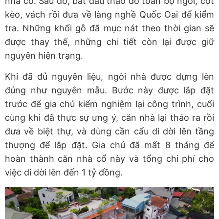
nhà cổ. Sau đó, bắt đầu tháo dỡ toàn bộ ngói, cột
kèo, vách rồi đưa về làng nghề Quốc Oai để kiểm
tra. Những khối gỗ đã mục nát theo thời gian sẽ
được thay thế, những chi tiết còn lại được giữ
nguyên hiện trạng.
Khi đã đủ nguyên liệu, ngôi nhà được dựng lên
đúng như nguyên mẫu. Bước này được lắp đặt
trước để gia chủ kiểm nghiệm lại công trình, cuối
cùng khi đã thực sự ưng ý, căn nhà lại tháo ra rồi
đưa về biệt thự, và dùng cần cẩu di dời lên tầng
thượng để lắp đặt. Gia chủ đã mất 8 tháng để
hoàn thành căn nhà cổ này và tổng chi phí cho
việc di dời lên đến 1 tỷ đồng.