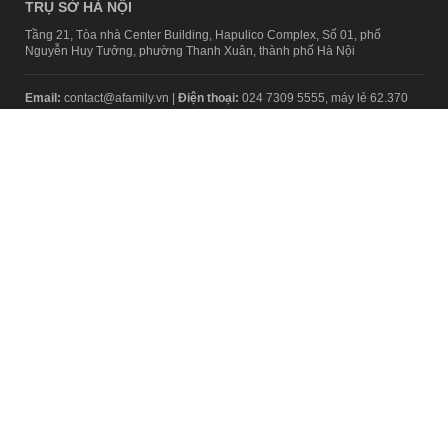
TRỤ SỞ HÀ NỘI
Tầng 21, Tòa nhà Center Building, Hapulico Complex, Số 01, phố
Nguyễn Huy Tưởng, phường Thanh Xuân, thành phố Hà Nội
Email:
contact@afamily.vn |
Điện thoại:
024 7309 5555, máy lẻ 62.370
VPĐD TẠI TP.HCM
Tầng 4, Tòa nhà 123, số 127 Võ Văn Tần, Phường Xuân Hòa, TPHCM
Điện thoại:
028 7307 7979
Giấy phép thiết lập trang thông tin điện tử tổng hợp trên mạng số
2217/GP-TTĐT do Sở Thông tin và Truyền thông Hà Nội cấp ngày 10
tháng 4 năm 2019
© Copyright 2008 - 2024 – Công ty Cổ phần VCCorp
Chính sách bảo mật
Fanpage aFamily