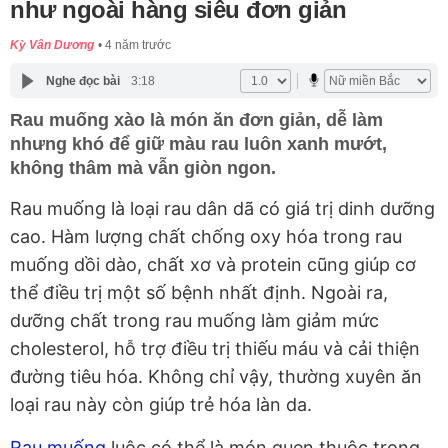
như ngoài hàng siêu đơn giản
Kỳ Vân Dương
4 năm trước
Nghe đọc bài
3:18
Rau muống xào là món ăn đơn giản, dễ làm
nhưng khó để giữ màu rau luôn xanh mướt,
không thâm mà vẫn giòn ngon.
Rau muống là loại rau dân dã có giá trị dinh dưỡng
cao. Hàm lượng chất chống oxy hóa trong rau
muống dồi dào, chất xơ và protein cũng giúp cơ
thể điều trị một số bệnh nhất định. Ngoài ra,
dưỡng chất trong rau muống làm giảm mức
cholesterol, hỗ trợ điều trị thiếu máu và cải thiện
đường tiêu hóa. Không chỉ vậy, thường xuyên ăn
loại rau này còn giúp trẻ hóa làn da.
Rau muống
luộc có thể là món quen thuộc trong