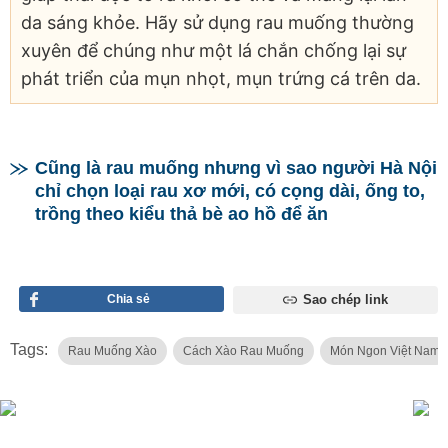
da sáng khỏe. Hãy sử dụng rau muống thường
xuyên để chúng như một lá chắn chống lại sự
phát triển của mụn nhọt, mụn trứng cá trên da.
Cũng là rau muống nhưng vì sao người Hà Nội
chỉ chọn loại rau xơ mới, có cọng dài, ống to,
trồng theo kiểu thả bè ao hồ để ăn
Chia sẻ
Sao chép link
Tags:
Rau Muống Xào
Cách Xào Rau Muống
Món Ngon Việt Nam