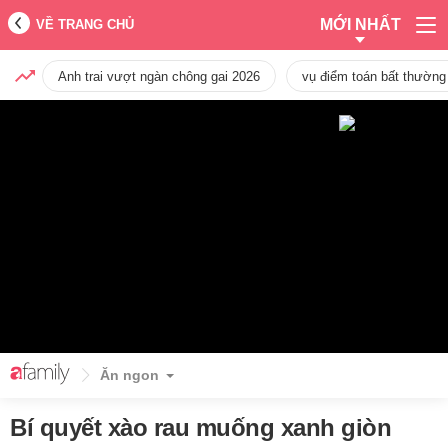
MỚI NHẤT
VỀ TRANG CHỦ
Anh trai vượt ngàn chông gai 2026
vụ điểm toán bất thường
Ăn ngon
Bí quyết xào rau muống xanh giòn