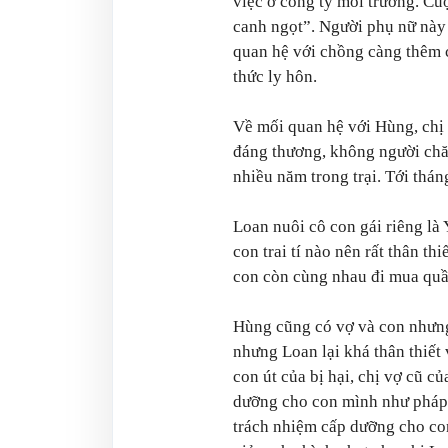
việc ở công ty môi trường. C
canh ngọt”. Người phụ nữ này l
quan hệ với chồng càng thêm 
thức ly hôn.
Về mối quan hệ với Hùng, chị 
đáng thương, không người chă
nhiều năm trong trại. Tới thá
Loan nuôi cô con gái riêng là
con trai tí nào nên rất thân t
con còn cùng nhau đi mua quần
Hùng cũng có vợ và con nhưn
nhưng Loan lại khá thân thiết 
con út của bị hại, chị vợ cũ 
dưỡng cho con mình như pháp l
trách nhiệm cấp dưỡng cho con