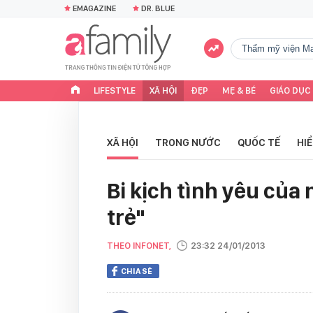
EMAGAZINE
DR. BLUE
Thẩm mỹ viện Ma
LIFESTYLE
XÃ HỘI
ĐẸP
MẸ & BÉ
GIÁO DỤC
XÃ HỘI
TRONG NƯỚC
QUỐC TẾ
HI
Bi kịch tình yêu của
trẻ"
THEO INFONET,
23:32 24/01/2013
CHIA SẺ