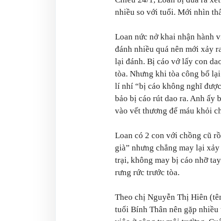
nhiều so với tuổi. Mới nhìn th
Loan nức nở khai nhận hành v
đánh nhiều quá nên mới xảy ra
lại đánh. Bị cáo vớ lấy con da
tòa. Nhưng khi tòa công bố lạ
lí nhí “bị cáo không nghĩ được
bảo bị cáo rút dao ra. Anh ấy 
vào vết thương để máu khỏi ch
Loan có 2 con với chồng cũ rồ
già” nhưng chẳng may lại xảy
trại, không may bị cáo nhỡ tay
rưng rức trước tòa.
Theo chị Nguyễn Thị Hiên (tên 
tuổi Bính Thân nên gặp nhiều 