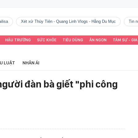
ilisa
Xét xử Thùy Tiên - Quang Linh Vlogs - Hằng Du Mục
tin
HẬU TRƯỜNG
SỨC KHỎE
TIÊU DÙNG
ĂN NGON
TÂM SỰ - GIA
ỂU LUẬT
NHÂN ÁI
 người đàn bà giết "phi công