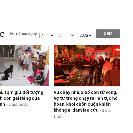
c
Xem theo ngày
XEM
i: Tạm giữ đối tượng
Vụ cháy nhà, 2 bố con tử vong:
h con gái riêng của
Vợ từ trong chạy ra liên tục hô
ình
hoán, khói cuồn cuộn khiến
-
2 giờ trước
không ai dám lao cứu
-
2 giờ
trước