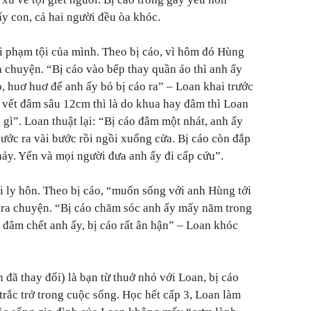
ấy con, cả hai người đều òa khóc.
i phạm tội của mình. Theo bị cáo, vì hôm đó Hùng
 chuyện. “Bị cáo vào bếp thay quần áo thì anh ấy
o, huơ huơ để anh ấy bỏ bị cáo ra” – Loan khai trước
i vết đâm sâu 12cm thì là do khua hay đâm thì Loan
 gì”. Loan thuật lại: “Bị cáo đâm một nhát, anh ấy
bước ra vài bước rồi ngồi xuống cửa. Bị cáo còn đắp
ảy. Yến và mọi người đưa anh ấy đi cấp cứu”.
i ly hôn. Theo bị cáo, “muốn sống với anh Hùng tới
 ra chuyện. “Bị cáo chăm sóc anh ấy mấy năm trong
 đâm chết anh ấy, bị cáo rất ân hận” – Loan khóc
đã thay đổi) là bạn từ thuở nhỏ với Loan, bị cáo
trắc trở trong cuộc sống. Học hết cấp 3, Loan làm