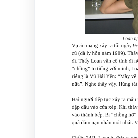
Loan ng
Vụ án mạng xảy ra tối ngày 9
cũ (đã ly hôn năm 1989). Thấ
đi. Thấy Loan vẫn cố tình đi 
“chồng” to tiếng với mình, Lo
riêng là Vũ Hải Yến: “Mày về 
nữa”. Nghe thấy vậy, Hùng tát
Hai người tiếp tục xảy ra mâu 
đập đầu vào cửa xếp. Khi thấ
vào thành bếp. Bị “chồng hờ”
quả đâm nạn nhân một nhát. V
Chiều 24/1, Loan bị đưa ra xét