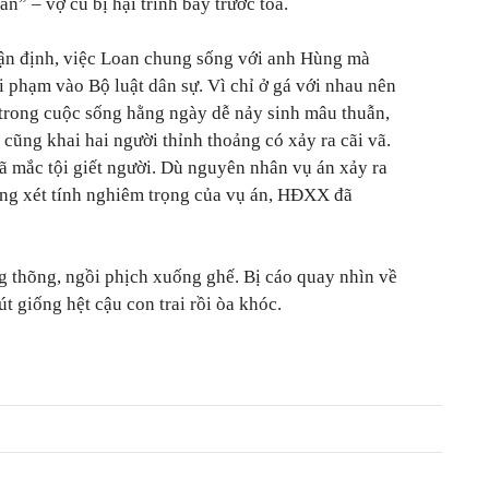
n” – vợ cũ bị hại trình bày trước tòa.
n định, việc Loan chung sống với anh Hùng mà
i phạm vào Bộ luật dân sự. Vì chỉ ở gá với nhau nên
 trong cuộc sống hằng ngày dễ nảy sinh mâu thuẫn,
cũng khai hai người thỉnh thoảng có xảy ra cãi vã.
ã mắc tội giết người. Dù nguyên nhân vụ án xảy ra
ưng xét tính nghiêm trọng của vụ án, HĐXX đã
g thõng, ngồi phịch xuống ghế. Bị cáo quay nhìn về
út giống hệt cậu con trai rồi òa khóc.