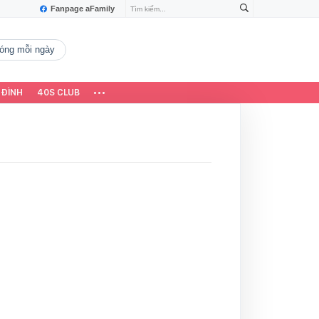
Fanpage aFamily
 nóng mỗi ngày
 ĐÌNH
40S CLUB