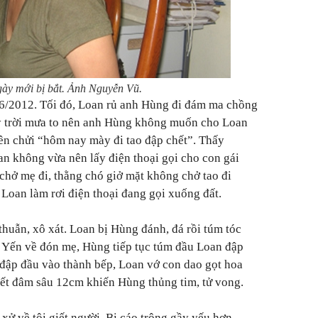
ày mới bị bắt. Ảnh Nguyễn Vũ.
/6/2012. Tối đó, Loan rủ anh Hùng đi đám ma chồng
y trời mưa to nên anh Hùng không muốn cho Loan
nên chửi “hôm nay mày đi tao đập chết”. Thấy
an không vừa nên lấy điện thoại gọi cho con gái
chở mẹ đi, thằng chó giở mặt không chở tao đi
 Loan làm rơi điện thoại đang gọi xuống đất.
thuẫn, xô xát. Loan bị Hùng đánh, đá rồi túm tóc
y Yến về đón mẹ, Hùng tiếp tục túm đầu Loan đập
 đập đầu vào thành bếp, Loan vớ con dao gọt hoa
ết đâm sâu 12cm khiến Hùng thủng tim, tử vong.
 xử về tội giết người. Bị cáo trông gầy yếu hơn