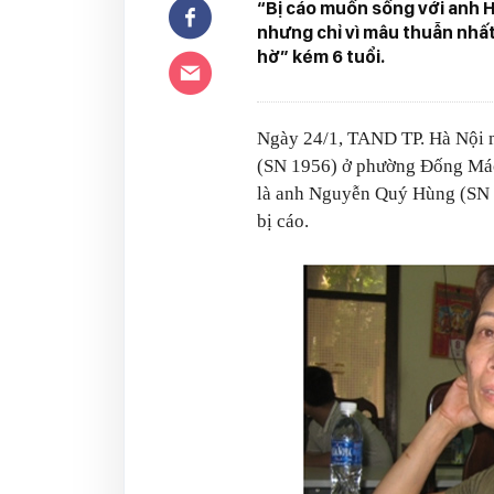
“Bị cáo muốn sống với anh Hù
nhưng chỉ vì mâu thuẫn nhất 
hờ” kém 6 tuổi.
Ngày 24/1, TAND TP. Hà Nội m
(SN 1956) ở phường Đống Mác,
là anh Nguyễn Quý Hùng (SN 
bị cáo.