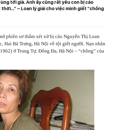
ng tới già. Anh ấy cũng rất yêu con bị cáo
thời...” – Loan lý giải cho việc mình giết “chồng
ở phiên sơ thẩm xét xử bị cáo Nguyễn Thị Loan
 Hai Bà Trưng, Hà Nội về tội giết người. Nạn nhân
1962) ở Trung Tự, Đống Đa, Hà Nội – “chồng” của