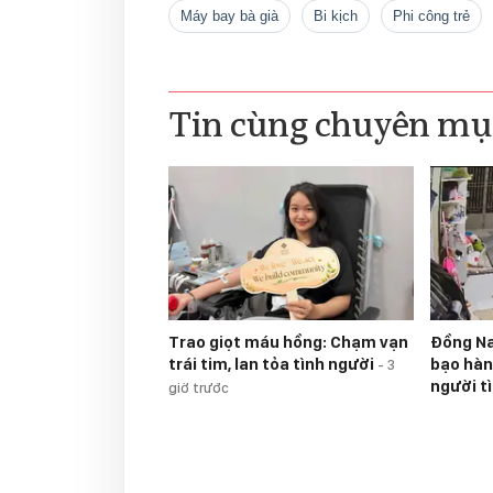
máy bay bà già
bi kịch
phi công trẻ
Tin cùng chuyên mụ
Trao giọt máu hồng: Chạm vạn
Đồng Na
trái tim, lan tỏa tình người
bạo hàn
-
3
người t
giờ trước