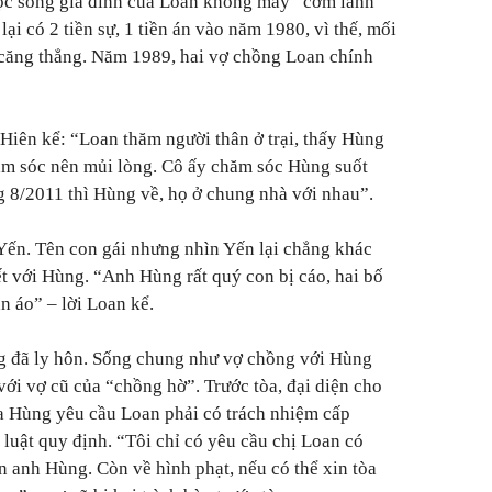
uộc sống gia đình của Loan không mấy “cơm lành
ại có 2 tiền sự, 1 tiền án vào năm 1980, vì thế, mối
căng thẳng. Năm 1989, hai vợ chồng Loan chính
Hiên kể: “Loan thăm người thân ở trại, thấy Hùng
m sóc nên mủi lòng. Cô ấy chăm sóc Hùng suốt
ng 8/2011 thì Hùng về, họ ở chung nhà với nhau”.
 Yến. Tên con gái nhưng nhìn Yến lại chẳng khác
hiết với Hùng. “Anh Hùng rất quý con bị cáo, hai bố
 áo” – lời Loan kể.
g đã ly hôn. Sống chung như vợ chồng với Hùng
với vợ cũ của “chồng hờ”. Trước tòa, đại diện cho
của Hùng yêu cầu Loan phải có trách nhiệm cấp
uật quy định. “Tôi chỉ có yêu cầu chị Loan có
 anh Hùng. Còn về hình phạt, nếu có thể xin tòa