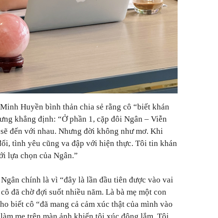
Minh Huyền bình thản chia sẻ rằng cô “biết khán
nhưng khẳng định: “Ở phần 1, cặp đôi Ngân – Viễn
 sẽ đến với nhau. Nhưng đời không như mơ. Khi
ổi, tình yêu cũng va đập với hiện thực. Tôi tin khán
ới lựa chọn của Ngân.”
i Ngân chính là vì “đây là lần đầu tiên được vào vai
 cô đã chờ đợi suốt nhiều năm. Là bà mẹ một con
ho biết cô “đã mang cả cảm xúc thật của mình vào
 làm mẹ trên màn ảnh khiến tôi xúc động lắm. Tôi