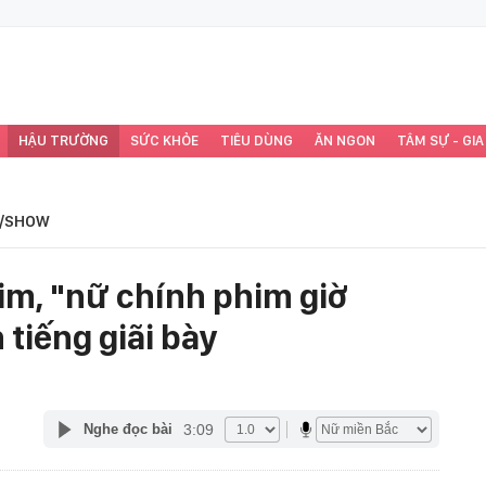
HẬU TRƯỜNG
SỨC KHỎE
TIÊU DÙNG
ĂN NGON
TÂM SỰ - GIA
/SHOW
him, "nữ chính phim giờ
 tiếng giãi bày
3:09
Nghe đọc bài