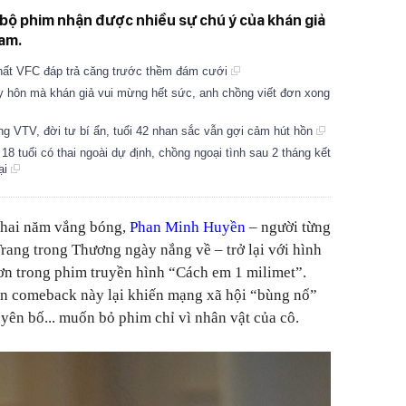
 bộ phim nhận được nhiều sự chú ý của khán giả
Nam.
nhất VFC đáp trả căng trước thềm đám cưới
ly hôn mà khán giả vui mừng hết sức, anh chồng viết đơn xong
 VTV, đời tư bí ẩn, tuổi 42 nhan sắc vẫn gợi cảm hút hồn
8 tuổi có thai ngoài dự định, chồng ngoại tình sau 2 tháng kết
ại
 hai năm vắng bóng,
Phan Minh Huyền
– người từng
rang trong Thương ngày nắng về – trở lại với hình
ơn trong phim truyền hình “Cách em 1 milimet”.
n comeback này lại khiến mạng xã hội “bùng nổ”
uyên bố... muốn bỏ phim chỉ vì nhân vật của cô.