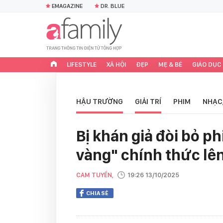
EMAGAZINE
DR. BLUE
LIFESTYLE
XÃ HỘI
ĐẸP
MẸ & BÉ
GIÁO DỤC
HẬU TRƯỜNG
GIẢI TRÍ
PHIM
NHẠC
Bị khán giả đòi bỏ p
vàng" chính thức lên
CAM TUYỀN,
19:26 13/10/2025
CHIA SẺ