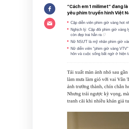
“Cách em 1 milimet” đang là
yêu phim truyền hình Việt 
Cặp diễn viên phim giờ vàng hot 
Nghịch lý: Cặp đôi phim giờ vàng 
còn đẹp trai hẳn ra
Nữ NSƯT là mỹ nhân phim giờ vàng
Nữ diễn viên "phim giờ vàng VTV" 1
hôn và cuộc sống bất ngờ ở hiện t
Tái xuất màn ảnh nhỏ sau gần
làm mưa làm gió với vai Vân T
ảnh trưởng thành, chín chắn h
Nhưng trái ngược kỳ vọng, mà
tranh cãi khi nhiều khán giả t