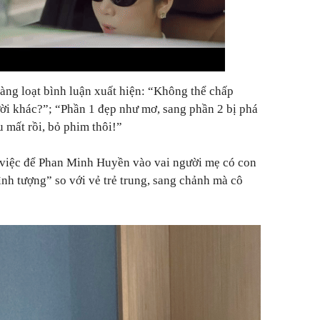
hàng loạt bình luận xuất hiện: “Không thể chấp
ười khác?”; “Phần 1 đẹp như mơ, sang phần 2 bị phá
u mất rồi, bỏ phim thôi!”
 việc để Phan Minh Huyền vào vai người mẹ có con
ình tượng” so với vẻ trẻ trung, sang chảnh mà cô