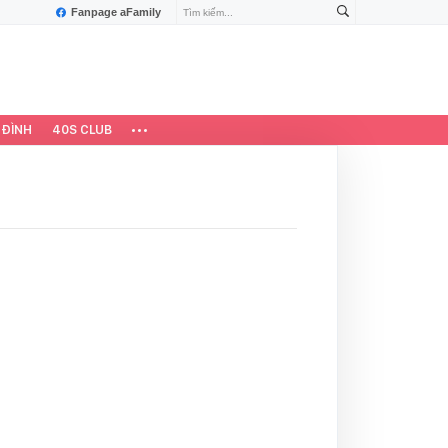
Fanpage aFamily
 ĐÌNH
40S CLUB