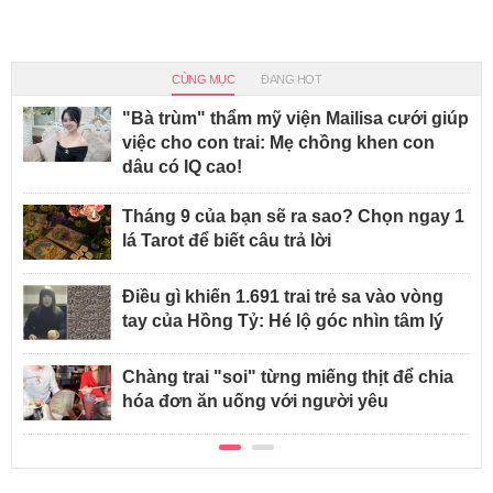
CÙNG MỤC
ĐANG HOT
"Bà trùm" thẩm mỹ viện Mailisa cưới giúp
việc cho con trai: Mẹ chồng khen con
dâu có IQ cao!
Tháng 9 của bạn sẽ ra sao? Chọn ngay 1
lá Tarot để biết câu trả lời
Điều gì khiến 1.691 trai trẻ sa vào vòng
tay của Hồng Tỷ: Hé lộ góc nhìn tâm lý
Chàng trai "soi" từng miếng thịt để chia
hóa đơn ăn uống với người yêu