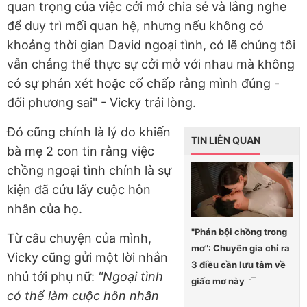
quan trọng của việc cởi mở chia sẻ và lắng nghe
để duy trì mối quan hệ, nhưng nếu không có
khoảng thời gian David ngoại tình, có lẽ chúng tôi
vẫn chẳng thể thực sự cởi mở với nhau mà không
có sự phán xét hoặc cố chấp rằng mình đúng -
đối phương sai" - Vicky trải lòng.
Đó cũng chính là lý do khiến
TIN LIÊN QUAN
bà mẹ 2 con tin rằng việc
chồng ngoại tình chính là sự
kiện đã cứu lấy cuộc hôn
nhân của họ.
"Phản bội chồng trong
Từ câu chuyện của mình,
mơ": Chuyên gia chỉ ra
Vicky cũng gửi một lời nhắn
3 điều cần lưu tâm về
nhủ tới phụ nữ:
"Ngoại tình
giấc mơ này
có thể làm cuộc hôn nhân