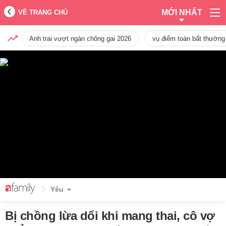
MỚI NHẤT
VỀ TRANG CHỦ
Anh trai vượt ngàn chông gai 2026
vụ điểm toán bất thường
Yêu
Bị chồng lừa dối khi mang thai, cô vợ