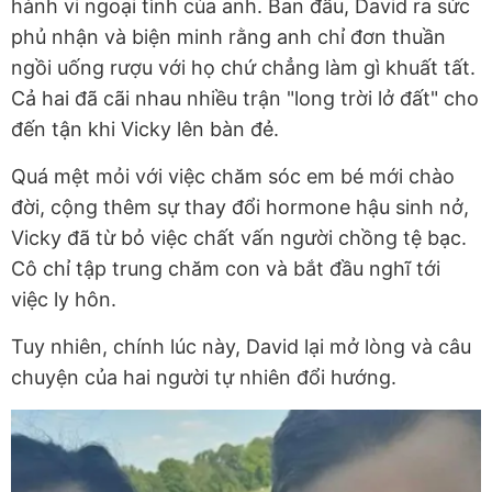
hành vi ngoại tình của anh. Ban đầu, David ra sức
phủ nhận và biện minh rằng anh chỉ đơn thuần
ngồi uống rượu với họ chứ chẳng làm gì khuất tất.
Cả hai đã cãi nhau nhiều trận "long trời lở đất" cho
đến tận khi Vicky lên bàn đẻ.
Quá mệt mỏi với việc chăm sóc em bé mới chào
đời, cộng thêm sự thay đổi hormone hậu sinh nở,
Vicky đã từ bỏ việc chất vấn người chồng tệ bạc.
Cô chỉ tập trung chăm con và bắt đầu nghĩ tới
việc ly hôn.
Tuy nhiên, chính lúc này, David lại mở lòng và câu
chuyện của hai người tự nhiên đổi hướng.