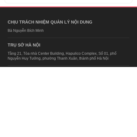
CHỊU TRÁCH NHIỆM QUẢN LÝ NỘI DUNG
Bà Nguyễn Bích Minh
TRỤ SỞ HÀ NỘI
Tầng 21, Tòa nhà Center Building, Hapulico Complex, Số 01, phố
Nguyễn Huy Tưởng, phường Thanh Xuân, thành phố Hà Nội
Email:
contact@afamily.vn |
Điện thoại:
024 7309 5555, máy lẻ 62.370
VPĐD TẠI TP.HCM
Tầng 4, Tòa nhà 123, số 127 Võ Văn Tần, Phường Xuân Hòa, TPHCM
Điện thoại:
028 7307 7979
Giấy phép thiết lập trang thông tin điện tử tổng hợp trên mạng số
2217/GP-TTĐT do Sở Thông tin và Truyền thông Hà Nội cấp ngày 10
tháng 4 năm 2019