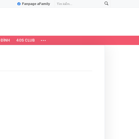
Fanpage aFamily
 ĐÌNH
40S CLUB