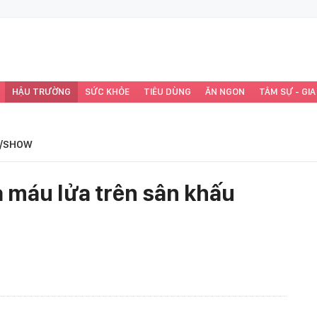
HẬU TRƯỜNG
SỨC KHỎE
TIÊU DÙNG
ĂN NGON
TÂM SỰ - GIA
/SHOW
 máu lửa trên sân khấu