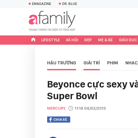
EMAGAZINE
DR. BLUE
LIFESTYLE
XÃ HỘI
ĐẸP
MẸ & BÉ
GIÁO DỤC
HẬU TRƯỜNG
GIẢI TRÍ
PHIM
NHẠC
Beyonce cực sexy và
Super Bowl
MERCURY,
11:18 04/02/2013
CHIA SẺ