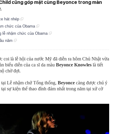
 Child cũng góp mặt cùng Beyonce trong màn
.
ce hát nhép
 nhậm chức của Obama
ong lễ nhậm chức của Obama
 đầu năm
ợc coi là lễ hội của nước Mỹ đã diễn ra hôm Chủ Nhật vừa
àn biểu diễn của ca sĩ da màu
Beyonce Knowles
là tiết
ộ chờ đợi.
 tại Lễ nhậm chứ Tổng thống,
Beyonce
càng được chú ý
 tại sự kiện thể thao đình đám nhất trong năm tại xứ cờ