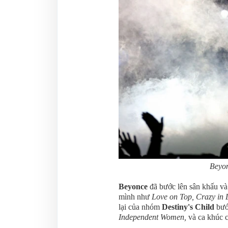
Beyon
Beyonce
đã bước lên sân khấu và 
mình như
Love on Top, Crazy in 
lại của nhóm
Destiny's Child
bước
Independent Women,
và ca khúc 