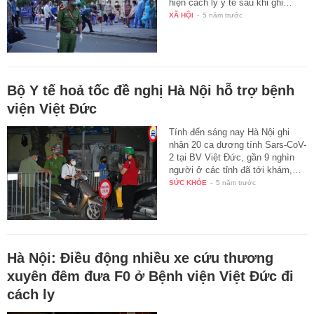
hiện cách ly y tế sau khi ghi…
XÃ HỘI
-
5 năm trước
Bộ Y tế hoả tốc đề nghị Hà Nội hỗ trợ bệnh
viện Việt Đức
Tính đến sáng nay Hà Nội ghi
nhận 20 ca dương tính Sars-CoV-
2 tại BV Việt Đức, gần 9 nghìn
người ở các tỉnh đã tới khám,…
SỨC KHỎE
-
5 năm trước
Hà Nội: Điều động nhiều xe cứu thương
xuyên đêm đưa F0 ở Bệnh viện Việt Đức đi
cách ly