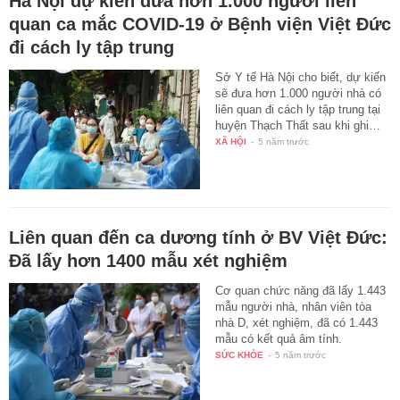
Hà Nội dự kiến đưa hơn 1.000 người liên
quan ca mắc COVID-19 ở Bệnh viện Việt Đức
đi cách ly tập trung
Sở Y tế Hà Nội cho biết, dự kiến
sẽ đưa hơn 1.000 người nhà có
liên quan đi cách ly tập trung tại
huyện Thạch Thất sau khi ghi…
XÃ HỘI
-
5 năm trước
Liên quan đến ca dương tính ở BV Việt Đức:
Đã lấy hơn 1400 mẫu xét nghiệm
Cơ quan chức năng đã lấy 1.443
mẫu người nhà, nhân viên tòa
nhà D, xét nghiệm, đã có 1.443
mẫu có kết quả âm tính.
SỨC KHỎE
-
5 năm trước