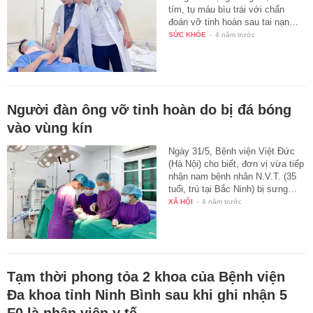
tím, tụ máu bìu trái với chẩn
đoán vỡ tinh hoàn sau tai nạn…
SỨC KHỎE
-
4 năm trước
Người đàn ông vỡ tinh hoàn do bị đá bóng
vào vùng kín
Ngày 31/5, Bệnh viện Việt Đức
(Hà Nội) cho biết, đơn vị vừa tiếp
nhận nam bệnh nhân N.V.T. (35
tuổi, trú tại Bắc Ninh) bị sưng…
XÃ HỘI
-
4 năm trước
Tạm thời phong tỏa 2 khoa của Bệnh viện
Đa khoa tỉnh Ninh Bình sau khi ghi nhận 5
F0 là nhân viên y tế