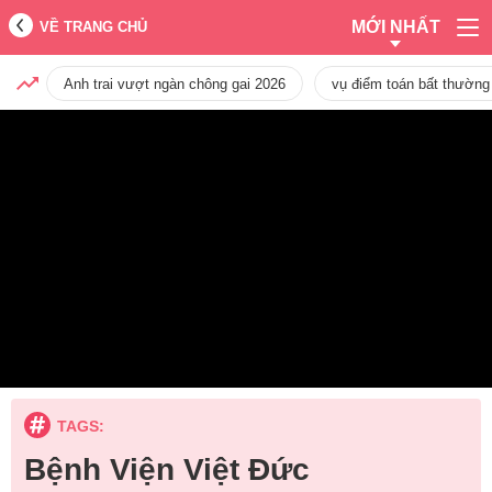
MỚI NHẤT
VỀ TRANG CHỦ
Anh trai vượt ngàn chông gai 2026
vụ điểm toán bất thường
TAGS:
Bệnh Viện Việt Đức