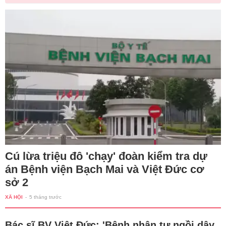
Cú lừa triệu đô 'chạy' đoàn kiểm tra dự
án Bệnh viện Bạch Mai và Việt Đức cơ
sở 2
XÃ HỘI
-
5 tháng trước
Bác sĩ BV Việt Đức: 'Bệnh nhân tự ngồi dậy