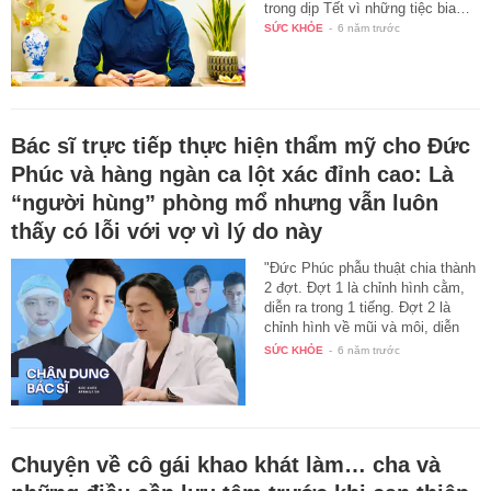
trong dịp Tết vì những tiệc bia…
SỨC KHỎE
-
6 năm trước
Bác sĩ trực tiếp thực hiện thẩm mỹ cho Đức
Phúc và hàng ngàn ca lột xác đỉnh cao: Là
“người hùng” phòng mổ nhưng vẫn luôn
thấy có lỗi với vợ vì lý do này
"Đức Phúc phẫu thuật chia thành
2 đợt. Đợt 1 là chỉnh hình cằm,
diễn ra trong 1 tiếng. Đợt 2 là
chỉnh hình về mũi và môi, diễn
ra…
SỨC KHỎE
-
6 năm trước
Chuyện về cô gái khao khát làm… cha và