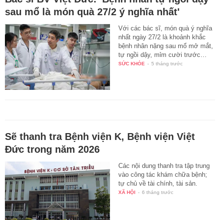
sau mổ là món quà 27/2 ý nghĩa nhất'
Với các bác sĩ, món quà ý nghĩa
nhất ngày 27/2 là khoảnh khắc
bệnh nhân nặng sau mổ mở mắt,
tự ngồi dậy, mỉm cười trước…
SỨC KHỎE
-
5 tháng trước
Sẽ thanh tra Bệnh viện K, Bệnh viện Việt
Đức trong năm 2026
Các nội dung thanh tra tập trung
vào công tác khám chữa bệnh;
tự chủ về tài chính, tài sản.
XÃ HỘI
-
6 tháng trước