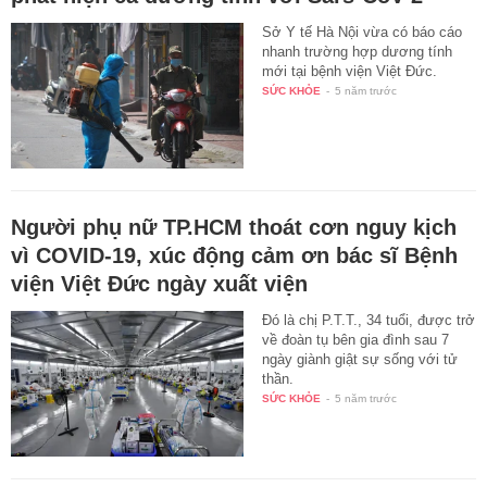
Sở Y tế Hà Nội vừa có báo cáo
nhanh trường hợp dương tính
mới tại bệnh viện Việt Đức.
SỨC KHỎE
-
5 năm trước
Người phụ nữ TP.HCM thoát cơn nguy kịch
vì COVID-19, xúc động cảm ơn bác sĩ Bệnh
viện Việt Đức ngày xuất viện
Đó là chị P.T.T., 34 tuổi, được trở
về đoàn tụ bên gia đình sau 7
ngày giành giật sự sống với tử
thần.
SỨC KHỎE
-
5 năm trước