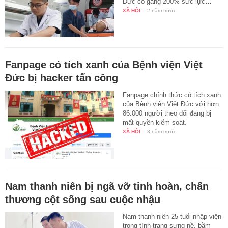
Đức cố gắng 200% sức lực…
XÃ HỘI
-
2 năm trước
Fanpage có tích xanh của Bệnh viện Việt
Đức bị hacker tấn công
Fanpage chính thức có tích xanh
của Bệnh viện Việt Đức với hơn
86.000 người theo dõi đang bị
mất quyền kiểm soát.
XÃ HỘI
-
3 năm trước
Nam thanh niên bị ngã vỡ tinh hoàn, chấn
thương cột sống sau cuộc nhậu
Nam thanh niên 25 tuổi nhập viện
trong tình trạng sưng nề, bầm