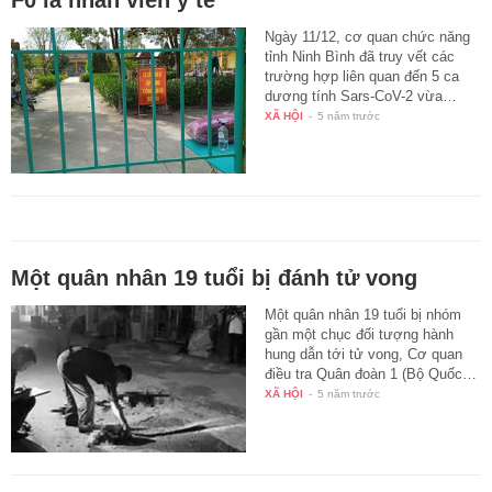
Ngày 11/12, cơ quan chức năng
tỉnh Ninh Bình đã truy vết các
trường hợp liên quan đến 5 ca
dương tính Sars-CoV-2 vừa…
XÃ HỘI
-
5 năm trước
Một quân nhân 19 tuổi bị đánh tử vong
Một quân nhân 19 tuổi bị nhóm
gần một chục đối tượng hành
hung dẫn tới tử vong, Cơ quan
điều tra Quân đoàn 1 (Bộ Quốc…
XÃ HỘI
-
5 năm trước