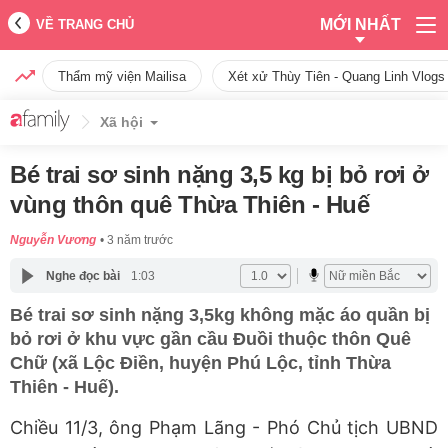
MỚI NHẤT
VỀ TRANG CHỦ
Thẩm mỹ viện Mailisa
Xét xử Thùy Tiên - Quang Linh Vlogs
Xã hội
Bé trai sơ sinh nặng 3,5 kg bị bỏ rơi ở
vùng thôn quê Thừa Thiên - Huế
Nguyễn Vương
3 năm trước
Nghe đọc bài
1:03
Bé trai sơ sinh nặng 3,5kg không mặc áo quần bị
bỏ rơi ở khu vực gần cầu Đuồi thuộc thôn Quê
Chữ (xã Lộc Điền, huyện Phú Lộc, tỉnh Thừa
Thiên - Huế).
Chiều 11/3, ông Phạm Lãng - Phó Chủ tịch UBND