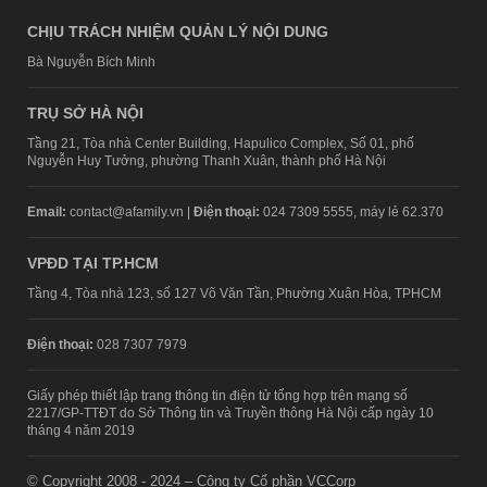
CHỊU TRÁCH NHIỆM QUẢN LÝ NỘI DUNG
Bà Nguyễn Bích Minh
TRỤ SỞ HÀ NỘI
Tầng 21, Tòa nhà Center Building, Hapulico Complex, Số 01, phố
Nguyễn Huy Tưởng, phường Thanh Xuân, thành phố Hà Nội
Email:
contact@afamily.vn |
Điện thoại:
024 7309 5555, máy lẻ 62.370
VPĐD TẠI TP.HCM
Tầng 4, Tòa nhà 123, số 127 Võ Văn Tần, Phường Xuân Hòa, TPHCM
Điện thoại:
028 7307 7979
Giấy phép thiết lập trang thông tin điện tử tổng hợp trên mạng số
2217/GP-TTĐT do Sở Thông tin và Truyền thông Hà Nội cấp ngày 10
tháng 4 năm 2019
© Copyright 2008 - 2024 – Công ty Cổ phần VCCorp