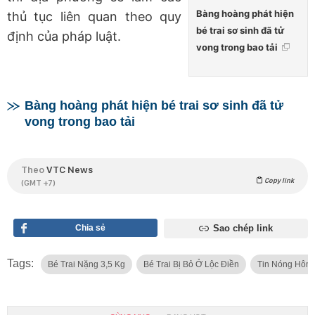
Bàng hoàng phát hiện
thủ tục liên quan theo quy
bé trai sơ sinh đã tử
định của pháp luật.
vong trong bao tải
Bàng hoàng phát hiện bé trai sơ sinh đã tử
vong trong bao tải
Theo
VTC News
Copy link
(GMT +7)
Chia sẻ
Sao chép link
Tags:
Bé Trai Nặng 3,5 Kg
Bé Trai Bị Bỏ Ở Lộc Điền
Tin Nóng Hôm