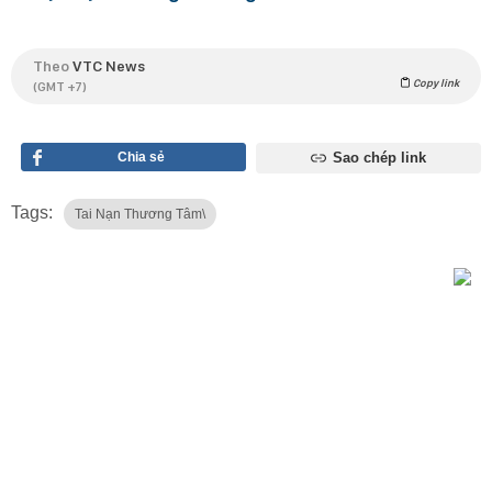
Theo
VTC News
Copy link
(GMT +7)
Chia sẻ
Sao chép link
Tags:
Tai Nạn Thương Tâm\