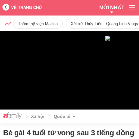
MỚI NHẤT
VỀ TRANG CHỦ
Thẩm mỹ viện Mailisa
Xét xử Thùy Tiên - Quang Linh Vlogs
Xã hội
Quốc tế
Bé gái 4 tuổi tử vong sau 3 tiếng đồng