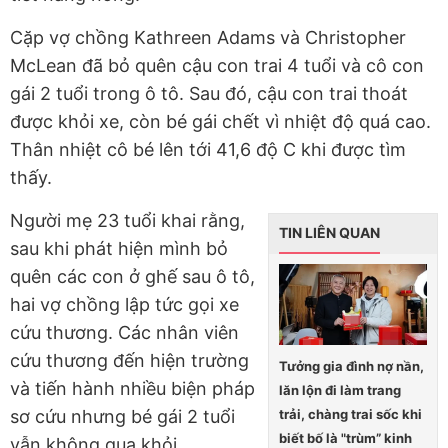
Cặp vợ chồng Kathreen Adams và Christopher
McLean đã bỏ quên cậu con trai 4 tuổi và cô con
gái 2 tuổi trong ô tô. Sau đó, cậu con trai thoát
được khỏi xe, còn bé gái chết vì nhiệt độ quá cao.
Thân nhiệt cô bé lên tới 41,6 độ C khi được tìm
thấy.
Người mẹ 23 tuổi khai rằng,
TIN LIÊN QUAN
sau khi phát hiện mình bỏ
quên các con ở ghế sau ô tô,
hai vợ chồng lập tức gọi xe
cứu thương. Các nhân viên
cứu thương đến hiện trường
Tưởng gia đình nợ nần,
và tiến hành nhiều biện pháp
lăn lộn đi làm trang
trải, chàng trai sốc khi
sơ cứu nhưng bé gái 2 tuổi
biết bố là "trùm” kinh
vẫn không qua khỏi.