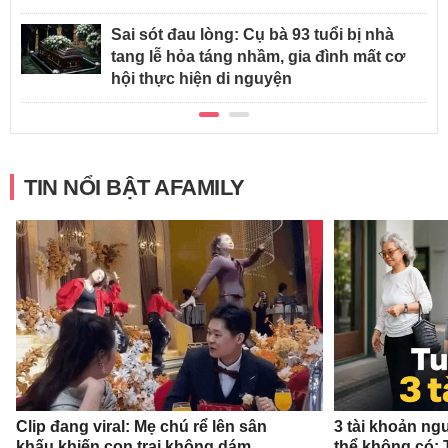
Sai sót đau lòng: Cụ bà 93 tuổi bị nhà
tang lễ hỏa táng nhầm, gia đình mất cơ
hội thực hiện di nguyện
TIN NỔI BẬT AFAMILY
Clip đang viral: Mẹ chú rể lên sân
3 tài khoản ng
khấu khiến con trai không dám
thể không có: 