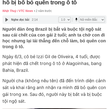
hồ bị bố bỏ quên trong ô tô
Nhật Thuỳ / VTC News
2 năm trước
Nghe đọc bài
2:14
Người đàn ông Brazil bị bắt và buộc tội ngộ sát
sau cái chết của con gái 2 tuổi; anh ta chở con đi
học nhưng lại lái thẳng đến chỗ làm, bỏ quên con
trong ô tô.
Ngày 6/3, cô bé Izzi Gil de Oliveira, 4 tuổi, được
phát hiện đã chết trong ô tô ở Alagoinhas, bang
Bahia, Brazil.
Người cha (không nêu tên) đã đến trình diện cảnh
sát và khai rằng anh nhận ra mình đã bỏ quên con
gái trong xe. Sau đó, người này bị bắt và bị buộc
tội ngộ sát.