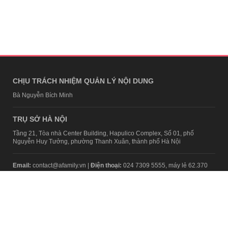
CHỊU TRÁCH NHIỆM QUẢN LÝ NỘI DUNG
Bà Nguyễn Bích Minh
TRỤ SỞ HÀ NỘI
Tầng 21, Tòa nhà Center Building, Hapulico Complex, Số 01, phố
Nguyễn Huy Tưởng, phường Thanh Xuân, thành phố Hà Nội
Email:
contact@afamily.vn |
Điện thoại:
024 7309 5555, máy lẻ 62.370
VPĐD TẠI TP.HCM
Tầng 4, Tòa nhà 123, số 127 Võ Văn Tần, Phường Xuân Hòa, TPHCM
Điện thoại:
028 7307 7979