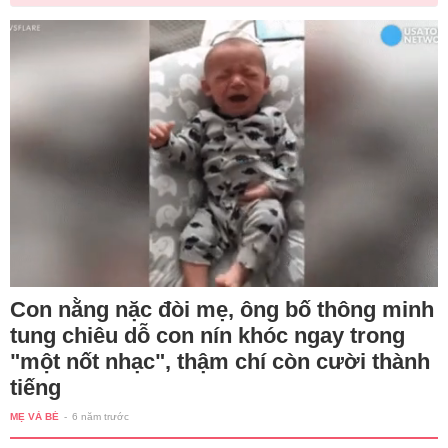
Con nằng nặc đòi mẹ, ông bố thông minh
tung chiêu dỗ con nín khóc ngay trong
"một nốt nhạc", thậm chí còn cười thành
tiếng
MẸ VÀ BÉ
-
6 năm trước