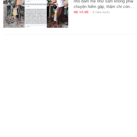
nhỏ bám mẹ như sam không phải
chuyện hiếm gặp, thậm chí còn…
MẸ VÀ BÉ
-
8 năm trước