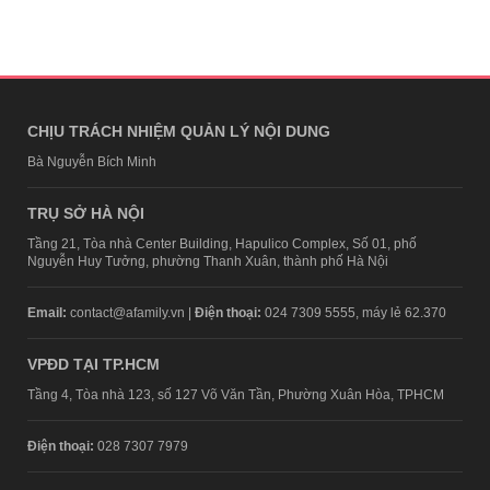
CHỊU TRÁCH NHIỆM QUẢN LÝ NỘI DUNG
Bà Nguyễn Bích Minh
TRỤ SỞ HÀ NỘI
Tầng 21, Tòa nhà Center Building, Hapulico Complex, Số 01, phố
Nguyễn Huy Tưởng, phường Thanh Xuân, thành phố Hà Nội
Email:
contact@afamily.vn |
Điện thoại:
024 7309 5555, máy lẻ 62.370
VPĐD TẠI TP.HCM
Tầng 4, Tòa nhà 123, số 127 Võ Văn Tần, Phường Xuân Hòa, TPHCM
Điện thoại:
028 7307 7979