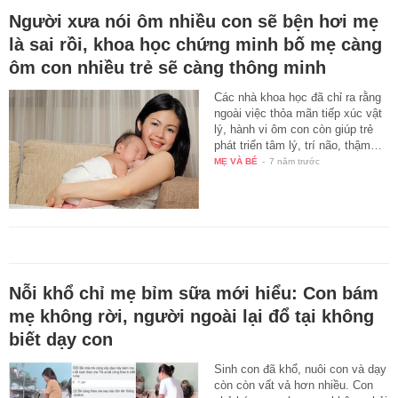
Người xưa nói ôm nhiều con sẽ bện hơi mẹ
là sai rồi, khoa học chứng minh bố mẹ càng
ôm con nhiều trẻ sẽ càng thông minh
Các nhà khoa học đã chỉ ra rằng
ngoài việc thỏa mãn tiếp xúc vật
lý, hành vi ôm con còn giúp trẻ
phát triển tâm lý, trí não, thậm…
MẸ VÀ BÉ
-
7 năm trước
Nỗi khổ chỉ mẹ bỉm sữa mới hiểu: Con bám
mẹ không rời, người ngoài lại đổ tại không
biết dạy con
Sinh con đã khổ, nuôi con và dạy
còn còn vất vả hơn nhiều. Con