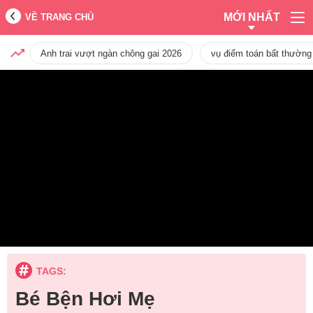
MỚI NHẤT
VỀ TRANG CHỦ
Anh trai vượt ngàn chông gai 2026
vụ điểm toán bất thường
TAGS:
Bé Bện Hơi Mẹ