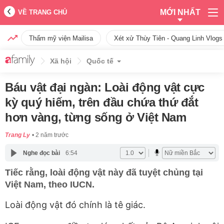
MỚI NHẤT
VỀ TRANG CHỦ
Thẩm mỹ viện Mailisa
Xét xử Thùy Tiên - Quang Linh Vlogs
Xã hội
Quốc tế
Báu vật đại ngàn: Loài động vật cực
kỳ quý hiếm, trên đầu chứa thứ đắt
hơn vàng, từng sống ở Việt Nam
Trang Ly
2 năm trước
Nghe đọc bài
6:54
Tiếc rằng, loài động vật này đã tuyệt chủng tại
Việt Nam, theo IUCN.
Loài động vật đó chính là tê giác.