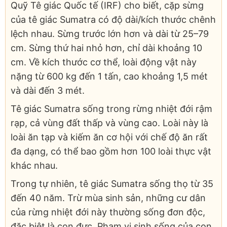
Quỹ Tê giác Quốc tế (IRF) cho biết, cặp sừng
của tê giác Sumatra có độ dài/kích thước chênh
lệch nhau. Sừng trước lớn hơn và dài từ 25–79
cm. Sừng thứ hai nhỏ hơn, chỉ dài khoảng 10
cm. Về kích thước cơ thể, loài động vật này
nặng từ 600 kg đến 1 tấn, cao khoảng 1,5 mét
và dài đến 3 mét.
Tê giác Sumatra sống trong rừng nhiệt đới rậm
rạp, cả vùng đất thấp và vùng cao. Loài này là
loài ăn tạp và kiếm ăn cơ hội với chế độ ăn rất
đa dạng, có thể bao gồm hơn 100 loài thực vật
khác nhau.
Trong tự nhiên, tê giác Sumatra sống thọ từ 35
đến 40 năm. Trừ mùa sinh sản, những cư dân
của rừng nhiệt đới này thường sống đơn độc,
đặc biệt là con đực. Phạm vi sinh sống của con