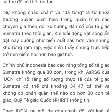
cá thể để có thể tồn tại.
"Sự không chắc chắn" và "đã từng" là từ khóa
thường xuyên xuất hiện trong quán trình các
chuyên gia theo dõi xu hướng dân số của tê giác
Sumatra theo thời gian. Khi loài động vật sống ẩn
dật này dường như biến mất sâu hơn vào những
khu rừng rậm rạp, việc nhìn thấy chúng trực tiếp
trở nên hiếm hoi hơn bao giờ hết.
Chính phủ Indonesia báo cáo rằng tổng số tê giác
Sumatra không quá 80 con, trong khi AsRSG của
IUCN chỉ rõ rằng số lượng thực tế của tê giác
Sumatra có thể chỉ khoảng 34-47 cá thể và
không có phân quần thể nào có hơn 30 con tê
giác, Quỹ Tê giác Quốc tế (IRF) thông tin.
Theo IUCN, ba mối đe dọa chính đối với loài tê