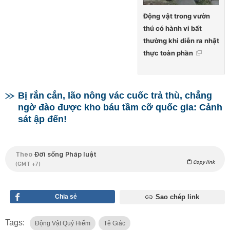
Động vật trong vườn
thú có hành vi bất
thường khi diễn ra nhật
thực toàn phần
Bị rắn cắn, lão nông vác cuốc trả thù, chẳng
ngờ đào được kho báu tầm cỡ quốc gia: Cảnh
sát ập đến!
Theo
Đời sống Pháp luật
Copy link
(GMT +7)
Chia sẻ
Sao chép link
Tags:
Động Vật Quý Hiếm
Tê Giác