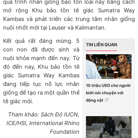
quá trình nhân giống bảo tồn loài này bằng cách
mở rộng Khu bảo tồn tê giác Sumatra Way
Kambas và phát triển các trung tâm nhân giống
nuôi nhốt mới tại Leuser và Kalimantan.
Kết quả rất đáng mừng. 5
TIN LIÊN QUAN
con non đã được sinh và
nuôi khỏe mạnh đến nay. Từ
đó đến nay, Khu bảo tồn tê
giác Sumatra Way Kambas
đang tiếp tục nỗ lực nhân
10 triệu USD cho người
giống để tạo ra một quần thể
biết nói chuyện với
động vật
tê giác mới.
Tham khảo: Sách Đỏ IUCN,
ICE/HSI, International Rhino
Foundation