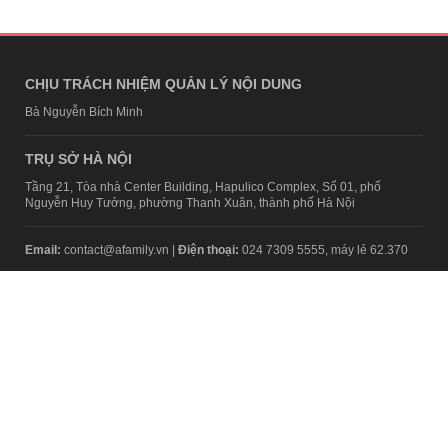
CHỊU TRÁCH NHIỆM QUẢN LÝ NỘI DUNG
Bà Nguyễn Bích Minh
TRỤ SỞ HÀ NỘI
Tầng 21, Tòa nhà Center Building, Hapulico Complex, Số 01, phố
Nguyễn Huy Tưởng, phường Thanh Xuân, thành phố Hà Nội
Email:
contact@afamily.vn |
Điện thoại:
024 7309 5555, máy lẻ 62.370
VPĐD TẠI TP.HCM
Tầng 4, Tòa nhà 123, số 127 Võ Văn Tần, Phường Xuân Hòa, TPHCM
Điện thoại:
028 7307 7979
Giấy phép thiết lập trang thông tin điện tử tổng hợp trên mạng số
2217/GP-TTĐT do Sở Thông tin và Truyền thông Hà Nội cấp ngày 10