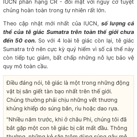
IUCN phân hạng CR - đối mặt với nguy cơ tuyệt
chủng hoàn toàn trong tự nhiên rất lớn.
Theo cập nhật mới nhất của IUCN,
số lượng cá
thể của tê giác Sumatra trên toàn thế giới chưa
đến 50 con.
So với 4 loài tê giác còn lại, tê giác
Sumatra trở nên cực kỳ quý hiếm vì số cá thể này
còn tiếp tục giảm, bất chấp những nỗ lực bảo vệ
quy mô toàn cầu.
Điều đáng nói, tê giác là một trong những động
vật bị săn giết tàn bạo nhất trên thế giới.
Chúng thường phải chịu những vết thương
khủng khiếp do súng bắn, rìu hoặc dao rựa.
"Nhiều năm trước, khi ở châu Phi, chúng tôi đã
bắt gặp một con tê giác bị cắt mất đầu. Thông
thường, những kẻ săn trộm dùng súng gây mê