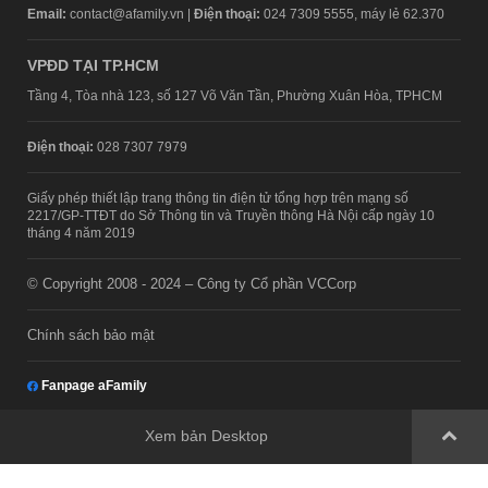
Email:
contact@afamily.vn |
Điện thoại:
024 7309 5555, máy lẻ 62.370
VPĐD TẠI TP.HCM
Tầng 4, Tòa nhà 123, số 127 Võ Văn Tần, Phường Xuân Hòa, TPHCM
Điện thoại:
028 7307 7979
Giấy phép thiết lập trang thông tin điện tử tổng hợp trên mạng số
2217/GP-TTĐT do Sở Thông tin và Truyền thông Hà Nội cấp ngày 10
tháng 4 năm 2019
© Copyright 2008 - 2024 – Công ty Cổ phần VCCorp
Chính sách bảo mật
Fanpage aFamily
Xem bản Desktop