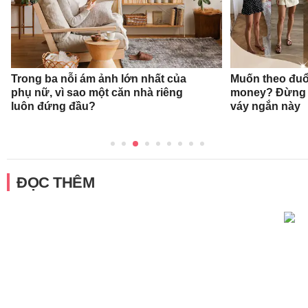
Trong ba nỗi ám ảnh lớn nhất của
Muốn theo đuổ
phụ nữ, vì sao một căn nhà riêng
money? Đừng 
luôn đứng đầu?
váy ngắn này
ĐỌC THÊM