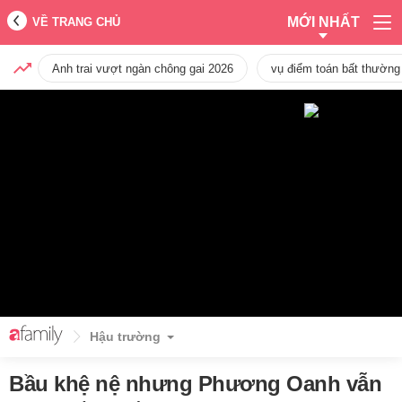
MỚI NHẤT
VỀ TRANG CHỦ
Anh trai vượt ngàn chông gai 2026
vụ điểm toán bất thường
Hậu trường
Bầu khệ nệ nhưng Phương Oanh vẫn