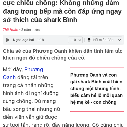
cực chiều chồng: Không những đảm
đang trong bếp mà còn đáp ứng ngay
sở thích của shark Bình
Thế Huân
3 năm trước
Nghe đọc bài
1:18
Chia sẻ của Phương Oanh khiến dân tình tấm tắc
khen ngợi độ chiều chồng của cô.
Mới đây,
Phương
Phương Oanh và con
Oanh
đăng tải trên
gái shark Bình xuất hiện
trang cá nhân những
chung một khung hình,
hình ảnh đi nghỉ dưỡng
biểu cảm hé lộ mối quan
cùng chồng. Dù mang
hệ mẹ kế - con chồng
bầu song thai nhưng nữ
diễn viên vẫn giữ được
sự tươi tắn, rạng rỡ, đầy năng lượng. Cô cũng chịu