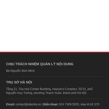
CHỊU TRÁCH NHIỆM QUẢN LÝ NỘI DUNG
Bà Nguyễn Bích Minh
TRỤ SỞ HÀ NỘI
Tầng 21, Tòa nhà Center Building, Hapulico Complex, Số 01, phố
Nguyễn Huy Tưởng, phường Thanh Xuân, thành phố Hà Nội
Email:
contact@afamily.vn |
Điện thoại:
024 7309 5555, máy lẻ 62.370