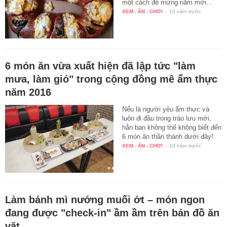
một cách để mừng năm mới…
XEM - ĂN - CHƠI
-
10 năm trước
6 món ăn vừa xuất hiện đã lập tức "làm
mưa, làm gió" trong cộng đồng mê ẩm thực
năm 2016
Nếu là người yêu ẩm thực và
luôn đi đầu trong trào lưu mới,
hẳn bạn không thể không biết đến
6 món ăn thần thánh dưới đây!
XEM - ĂN - CHƠI
-
10 năm trước
Làm bánh mì nướng muối ớt – món ngon
đang được "check-in" ầm ầm trên bản đồ ăn
vặt