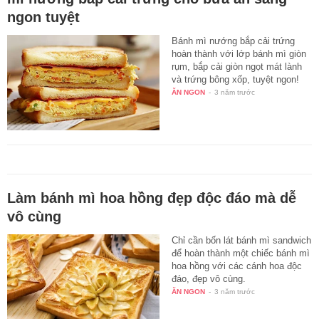
ngon tuyệt
Bánh mì nướng bắp cải trứng
hoàn thành với lớp bánh mì giòn
rụm, bắp cải giòn ngọt mát lành
và trứng bông xốp, tuyệt ngon!
ĂN NGON
-
3 năm trước
Làm bánh mì hoa hồng đẹp độc đáo mà dễ
vô cùng
Chỉ cần bốn lát bánh mì sandwich
để hoàn thành một chiếc bánh mì
hoa hồng với các cánh hoa độc
đáo, đẹp vô cùng.
ĂN NGON
-
3 năm trước