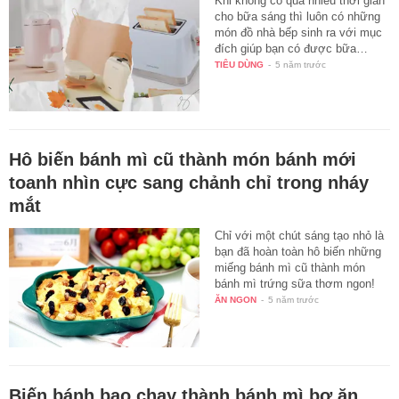
Khi không có quá nhiều thời gian
cho bữa sáng thì luôn có những
món đồ nhà bếp sinh ra với mục
đích giúp bạn có được bữa…
TIÊU DÙNG
-
5 năm trước
Hô biến bánh mì cũ thành món bánh mới
toanh nhìn cực sang chảnh chỉ trong nháy
mắt
Chỉ với một chút sáng tạo nhỏ là
bạn đã hoàn toàn hô biến những
miếng bánh mì cũ thành món
bánh mì trứng sữa thơm ngon!
ĂN NGON
-
5 năm trước
Biến bánh bao chay thành bánh mì bơ ăn