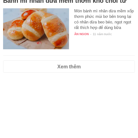
Bánh mì nhân dừa mềm thơm khó chối từ
Món bánh mì nhân dừa mềm xốp
thơm phức mùi bơ bên trong lại
có nhân dừa beo béo, ngọt ngọt
rất thích hợp để dùng bữa
sáng…
ĂN NGON
-
11 năm trước
Xem thêm