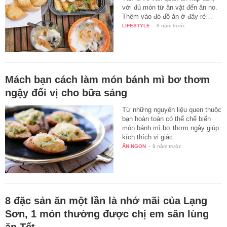
với đủ món từ ăn vặt đến ăn no.
Thêm vào đó đồ ăn ở đây rẻ…
LIFESTYLE
-
8 năm trước
Mách bạn cách làm món bánh mì bơ thơm
ngậy đổi vị cho bữa sáng
Từ những nguyên liệu quen thuộc
bạn hoàn toàn có thể chế biến
món bánh mì bơ thơm ngậy giúp
kích thích vị giác.
ĂN NGON
-
8 năm trước
8 đặc sản ăn một lần là nhớ mãi của Lạng
Sơn, 1 món thường được chị em săn lùng