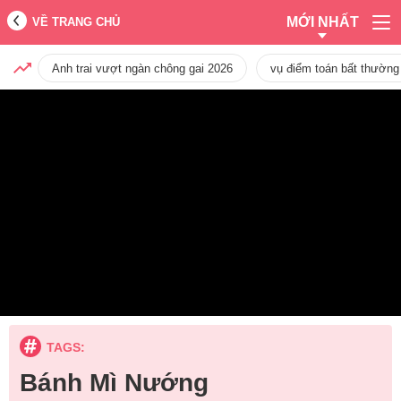
MỚI NHẤT
VỀ TRANG CHỦ
Anh trai vượt ngàn chông gai 2026
vụ điểm toán bất thường
TAGS:
Bánh Mì Nướng