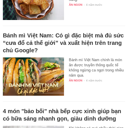
ĂN NGON
-
4 năm trước
Bánh mì Việt Nam: Có gì đặc biệt mà đủ sức
“cưa đổ cả thế giới” và xuất hiện trên trang
chủ Google?
Bánh mì Việt Nam chính là món
ăn được truyền thông quốc tế
không ngừng ca ngợi trong nhiều
năm qua.
ĂN NGON
-
4 năm trước
4 món "bảo bối" nhà bếp cực xinh giúp bạn
có bữa sáng nhanh gọn, giàu dinh dưỡng