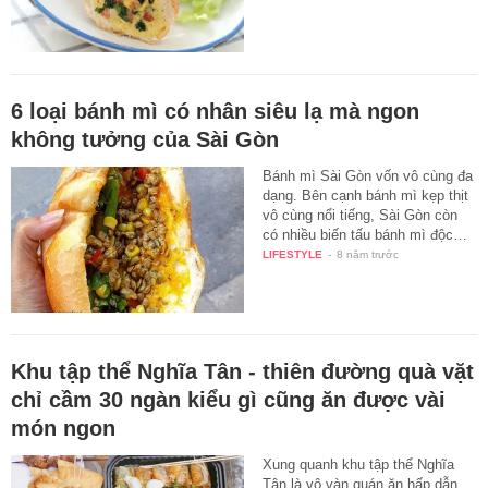
6 loại bánh mì có nhân siêu lạ mà ngon
không tưởng của Sài Gòn
Bánh mì Sài Gòn vốn vô cùng đa
dạng. Bên cạnh bánh mì kẹp thịt
vô cùng nổi tiếng, Sài Gòn còn
có nhiều biến tấu bánh mì độc…
LIFESTYLE
-
8 năm trước
Khu tập thể Nghĩa Tân - thiên đường quà vặt
chỉ cầm 30 ngàn kiểu gì cũng ăn được vài
món ngon
Xung quanh khu tập thể Nghĩa
Tân là vô vàn quán ăn hấp dẫn,