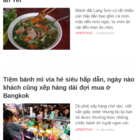
ăn Tết
Mảnh đất Lạng Sơn có rất nhiều
sản hấp dẫn bao gồm cả món
mặn đến món ngọt, từ món ăn
vặt đến món ăn chơi.
LIFESTYLE
-
9 năm trước
Tiệm bánh mì vỉa hè siêu hấp dẫn, ngày nào
khách cũng xếp hàng dài đợi mua ở
Bangkok
Dù phải xếp hàng chờ đợi, viết
sẵn giấy order nhưng bù lại bạn
sẽ được thưởng thức những
chiếc bánh mì tuyệt ngon với
giá…
LIFESTYLE
-
9 năm trước