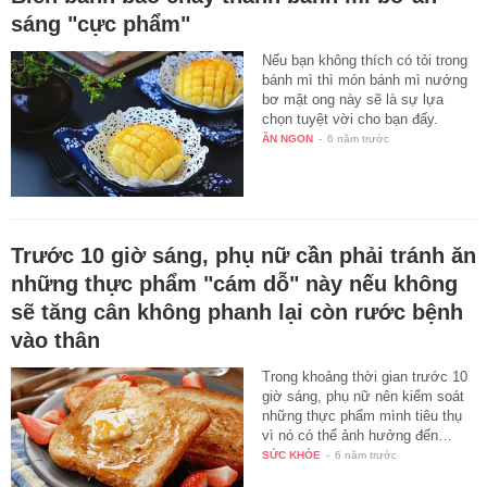
sáng "cực phẩm"
Nếu bạn không thích có tỏi trong
bánh mì thì món bánh mì nướng
bơ mật ong này sẽ là sự lựa
chọn tuyệt vời cho bạn đấy.
ĂN NGON
-
6 năm trước
Trước 10 giờ sáng, phụ nữ cần phải tránh ăn
những thực phẩm "cám dỗ" này nếu không
sẽ tăng cân không phanh lại còn rước bệnh
vào thân
Trong khoảng thời gian trước 10
giờ sáng, phụ nữ nên kiểm soát
những thực phẩm mình tiêu thụ
vì nó có thể ảnh hưởng đến…
SỨC KHỎE
-
6 năm trước