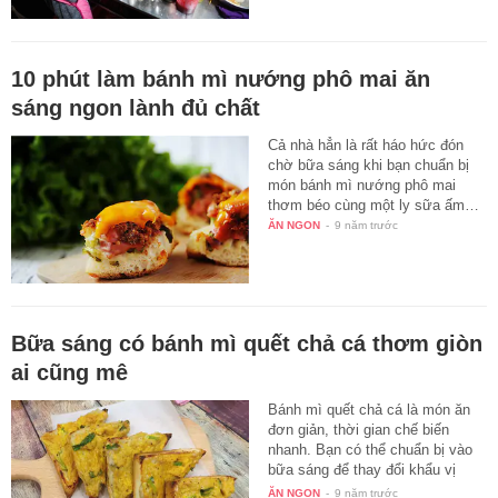
10 phút làm bánh mì nướng phô mai ăn
sáng ngon lành đủ chất
Cả nhà hẳn là rất háo hức đón
chờ bữa sáng khi bạn chuẩn bị
món bánh mì nướng phô mai
thơm béo cùng một ly sữa ấm…
ĂN NGON
-
9 năm trước
Bữa sáng có bánh mì quết chả cá thơm giòn
ai cũng mê
Bánh mì quết chả cá là món ăn
đơn giản, thời gian chế biến
nhanh. Bạn có thể chuẩn bị vào
bữa sáng để thay đổi khẩu vị
cho…
ĂN NGON
-
9 năm trước