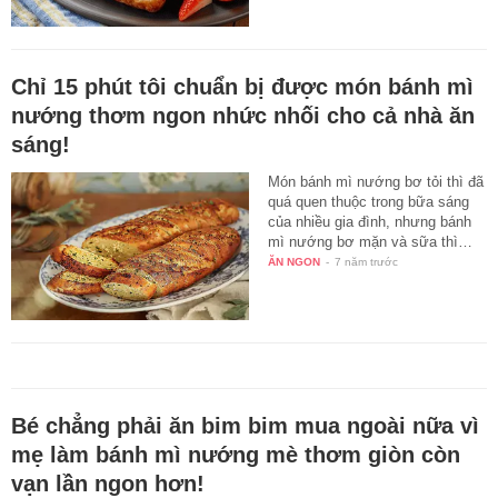
Chỉ 15 phút tôi chuẩn bị được món bánh mì
nướng thơm ngon nhức nhối cho cả nhà ăn
sáng!
Món bánh mì nướng bơ tỏi thì đã
quá quen thuộc trong bữa sáng
của nhiều gia đình, nhưng bánh
mì nướng bơ mặn và sữa thì…
ĂN NGON
-
7 năm trước
Bé chẳng phải ăn bim bim mua ngoài nữa vì
mẹ làm bánh mì nướng mè thơm giòn còn
vạn lần ngon hơn!