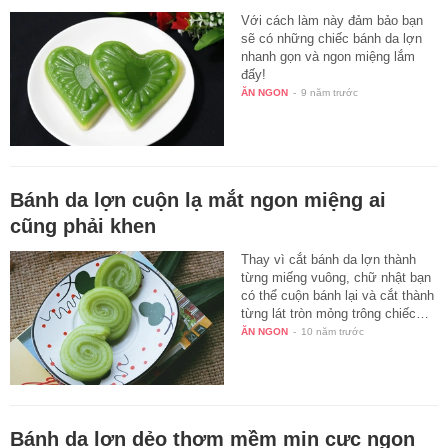
Với cách làm này đảm bảo bạn
sẽ có những chiếc bánh da lợn
nhanh gọn và ngon miệng lắm
đấy!
ĂN NGON
-
9 năm trước
Bánh da lợn cuộn lạ mắt ngon miệng ai
cũng phải khen
Thay vì cắt bánh da lợn thành
từng miếng vuông, chữ nhật bạn
có thể cuộn bánh lại và cắt thành
từng lát tròn mỏng trông chiếc…
ĂN NGON
-
10 năm trước
Bánh da lợn dẻo thơm mềm mịn cực ngon