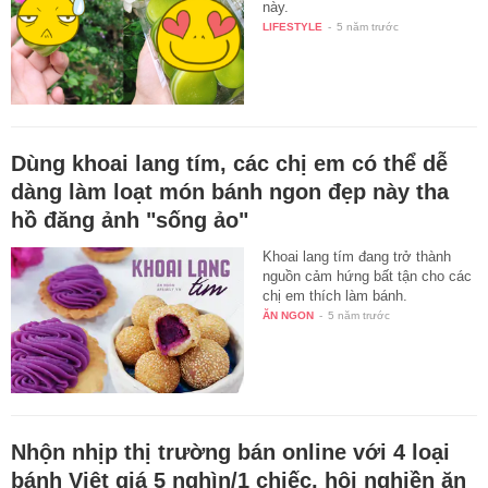
này.
LIFESTYLE
-
5 năm trước
Dùng khoai lang tím, các chị em có thể dễ
dàng làm loạt món bánh ngon đẹp này tha
hồ đăng ảnh "sống ảo"
Khoai lang tím đang trở thành
nguồn cảm hứng bất tận cho các
chị em thích làm bánh.
ĂN NGON
-
5 năm trước
Nhộn nhịp thị trường bán online với 4 loại
bánh Việt giá 5 nghìn/1 chiếc, hội nghiền ăn