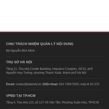
CHỊU TRÁCH NHIỆM QUẢN LÝ NỘI DUNG
Bà Nguyễn Bích Minh
TRỤ SỞ HÀ NỘI
Tầng 21, Tòa nhà Center Building, Hapulico Complex, Số 01, phố
Nguyễn Huy Tưởng, phường Thanh Xuân, thành phố Hà Nội
Email:
contact@afamily.vn |
Điện thoại:
024 7309 5555, máy lẻ 62.370
VPĐD TẠI TP.HCM
Tầng 4, Tòa nhà 123, số 127 Võ Văn Tần, Phường Xuân Hòa, TPHCM