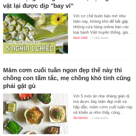
vặt lại được dịp "bay ví"
Với cơ chế buôn bán mở như
hiện nay, không khó để bắt gặp
những cửa hàng online bán các
loại bánh Việt truyền thống, giá…
MUA SẮM
-
7 năm trước
Mâm cơm cuối tuần ngon đẹp thế này thì
chồng con tấm tắc, mẹ chồng khó tính cũng
phải gật gù
Với 5 món ăn nhẹ nhàng giản dị
mà được bày biện đẹp mắt và
hấp dẫn, mâm cơm cuối tuần này
sẽ khiến ai nhìn thấy cũng…
ĂN NGON
-
7 năm trước