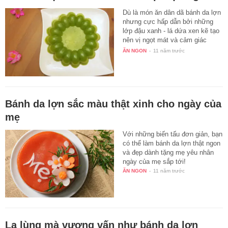
Dù là món ăn dân dã bánh da lợn
nhưng cực hấp dẫn bởi những
lớp đậu xanh - lá dứa xen kẽ tạo
nên vị ngọt mát và cảm giác
dẻo…
ĂN NGON
-
11 năm trước
Bánh da lợn sắc màu thật xinh cho ngày của
mẹ
Với những biến tấu đơn giản, bạn
có thể làm bánh da lợn thật ngon
và đẹp dành tặng mẹ yêu nhân
ngày của mẹ sắp tới!
ĂN NGON
-
11 năm trước
Lạ lùng mà vương vấn như bánh da lợn