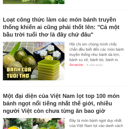
Loạt công thức làm các món bánh truyền
thống khiến ai cũng phải thốt lên: "Cả một
bầu trời tuổi thơ là đây chứ đâu"
Hội chị em chúng mình chắc
chắn đều biết đến các món bánh
truyền thống như bánh da lợn,
bánh xu xê, bánh bò, bánh in.
ĂN NGON
-
5 năm trước
Một đại diện của Việt Nam lọt top 100 món
bánh ngọt nổi tiếng nhất thế giới, nhiều
người Việt còn chưa từng ăn bao giờ
Đây là món bánh ngọt duy nhất
của Việt Nam lọt vào danh sách