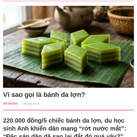
Vì sao gọi là bánh da lợn?
ĂN NGON
-
2 tháng trước
220.000 đồng/5 chiếc bánh da lợn, du học
sinh Anh khiến dân mạng “rớt nước mắt”:
“Đặc sản dân dã sao lại đắt đỏ quá vậy?”