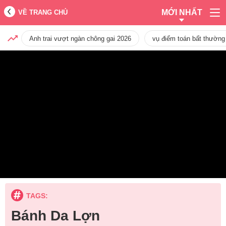
MỚI NHẤT
VỀ TRANG CHỦ
Anh trai vượt ngàn chông gai 2026
vụ điểm toán bất thường
TAGS:
Bánh Da Lợn