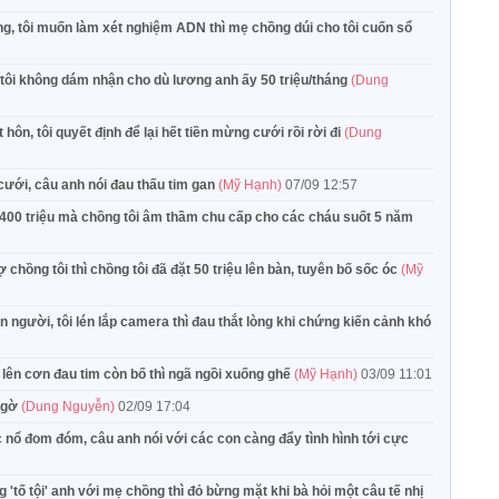
, tôi muốn làm xét nghiệm ADN thì mẹ chồng dúi cho tôi cuốn sổ
g tôi không dám nhận cho dù lương anh ấy 50 triệu/tháng
(Dung
 hôn, tôi quyết định để lại hết tiền mừng cưới rồi rời đi
(Dung
cưới, câu anh nói đau thấu tim gan
(Mỹ Hạnh)
07/09 12:57
trả 400 triệu mà chồng tôi âm thầm chu cấp cho các cháu suốt 5 năm
hồng tôi thì chồng tôi đã đặt 50 triệu lên bàn, tuyên bố sốc óc
(Mỹ
người, tôi lén lắp camera thì đau thắt lòng khi chứng kiến cảnh khó
 lên cơn đau tim còn bố thì ngã ngồi xuống ghế
(Mỹ Hạnh)
03/09 11:01
 ngờ
(Dung Nguyễn)
02/09 17:04
c nổ đom đóm, câu anh nói với các con càng đẩy tình hình tới cực
'tố tội' anh với mẹ chồng thì đỏ bừng mặt khi bà hỏi một câu tế nhị