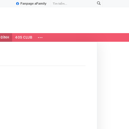
Fanpage aFamily
 ĐÌNH
40S CLUB