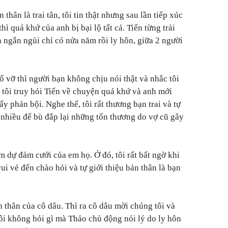
thân là trai tân, tôi tin thật nhưng sau lần tiếp xúc
ì quá khứ của anh bị bại lộ tất cả. Tiến từng trải
 ngắn ngủi chỉ có nửa năm rồi ly hôn, giữa 2 người
ổ vỡ thì người bạn không chịu nói thật và nhắc tôi
, tôi truy hỏi Tiến về chuyện quá khứ và anh mới
ấy phản bội. Nghe thế, tôi rất thương bạn trai và tự
 nhiều để bù đắp lại những tổn thương do vợ cũ gây
am dự đám cưới của em họ. Ở đó, tôi rất bất ngờ khi
ui vẻ đến chào hỏi và tự giới thiệu bản thân là bạn
n thân của cô dâu. Thì ra cô dâu mời chúng tôi và
ôi không hỏi gì mà Thảo chủ động nói lý do ly hôn