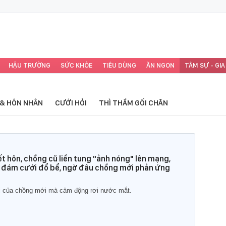
HẬU TRƯỜNG
SỨC KHỎE
TIÊU DÙNG
ĂN NGON
TÂM SỰ - GIA
 & HÔN NHÂN
CƯỚI HỎI
THÌ THẦM GỐI CHĂN
kết hôn, chồng cũ liền tung "ảnh nóng" lên mạng,
đám cưới đổ bể, ngờ đâu chồng mới phản ứng
ời của chồng mới mà cảm động rơi nước mắt.