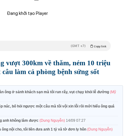
Đang khởi tạo Player
(GMT +7)
Copy link
ng vượt 300km về thăm, ném 10 triệu
t câu làm cả phòng bệnh sửng sốt
àn ông ở sảnh khách sạn mà tôi run rẩy, vụt chạy khỏi lễ đường
(Mỹ
núc, bố hỏi ngược một câu mà tôi vội xin lỗi rồi mới hiểu ông quá
ưng anh không làm được
(Dung Nguyễn)
14/09 07:27
ông nội cho, tôi liền đưa anh 1 tỷ và tờ đơn ly hôn
(Dung Nguyễn)