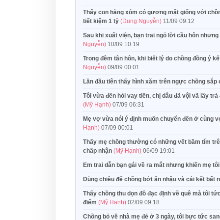
Thấy con hàng xóm có gương mặt giống với chồng
tiết kiệm 1 tỷ
(Dung Nguyễn)
11/09 09:12
Sau khi xuất viện, bạn trai ngỏ lời cầu hôn nhưn
Nguyễn)
10/09 10:19
Trong đêm tân hôn, khi biết lý do chồng đồng ý kết
Nguyễn)
09/09 00:01
Lần đầu tiên thấy hình xăm trên ngực chồng sắp 
Tôi vừa đến hỏi vay tiền, chị dâu đã vội vã lấy 
(Mỹ Hạnh)
07/09 06:31
Mẹ vợ vừa nói ý định muốn chuyển đến ở cùng vợ c
Hạnh)
07/09 00:01
Thấy mẹ chồng thường có những vết bầm tím trên 
chấp nhận
(Mỹ Hạnh)
06/09 19:01
Em trai dẫn bạn gái về ra mắt nhưng khiến mẹ tôi
Dùng chiêu để chồng bớt ăn nhậu và cái kết bất
Thấy chồng thu dọn đồ đạc định về quê mà tôi tứ
điểm
(Mỹ Hạnh)
02/09 09:18
Chồng bỏ về nhà mẹ đẻ ở 3 ngày, tôi bực tức sang 