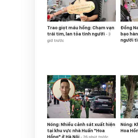
Trao giọt máu hồng: Chạm vạn
Đồng Na
trái tim, lan tỏa tình người
bạo hàn
-
3
người t
giờ trước
Nóng: Nhiều cảnh sát xuất hiện
Nóng: K
tại khu vực nhà Huấn "Hoa
Hoa Hồ
Hồng" ở Hà Nội
-
26 phút trước