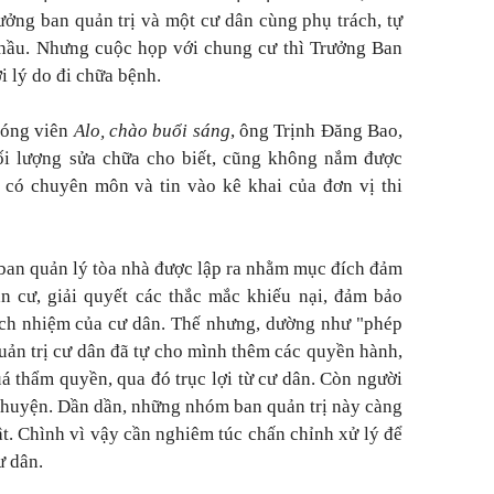
rưởng ban quản trị và một cư dân cùng phụ trách, tự
thầu. Nhưng cuộc họp với chung cư thì Trưởng Ban
i lý do đi chữa bệnh.
hóng viên
Alo, chào buổi sáng
, ông Trịnh Đăng Bao,
ối lượng sửa chữa cho biết, cũng không nắm được
 có chuyên môn và tin vào kê khai của đơn vị thi
 ban quản lý tòa nhà được lập ra nhằm mục đích đảm
n cư, giải quyết các thắc mắc khiếu nại, đảm bảo
ách nhiệm của cư dân. Thế nhưng, dường như "phép
quản trị cư dân đã tự cho mình thêm các quyền hành,
á thẩm quyền, qua đó trục lợi từ cư dân. Còn người
 chuyện. Dần dần, những nhóm ban quản trị này càng
t. Chình vì vậy cần nghiêm túc chấn chỉnh xử lý để
ư dân.