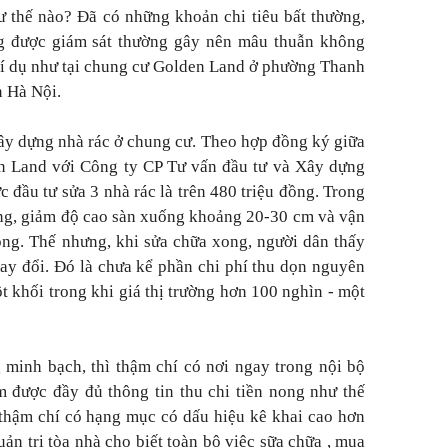
hư thế nào? Đã có những khoản chi tiêu bất thường,
g được giám sát thường gây nên mâu thuẫn không
Ví dụ như tại chung cư Golden Land ở phường Thanh
 Hà Nội.
xây dựng nhà rác ở chung cư. Theo hợp đồng ký giữa
n Land với Công ty CP Tư vấn đầu tư và Xây dựng
 đầu tư sửa 3 nhà rác là trên 480 triệu đồng. Trong
ng, giảm độ cao sàn xuống khoảng 20-30 cm và vận
đồng. Thế nhưng, khi sửa chữa xong, người dân thấy
hay đổi. Đó là chưa kể phần chi phí thu dọn nguyên
t khối trong khi giá thị trường hơn 100 nghìn - một
g minh bạch, thì thậm chí có nơi ngay trong nội bộ
 được đầy đủ thông tin thu chi tiền nong như thế
, thậm chí có hạng mục có dấu hiệu kê khai cao hơn
ản trị tòa nhà cho biết toàn bộ việc sữa chữa , mua