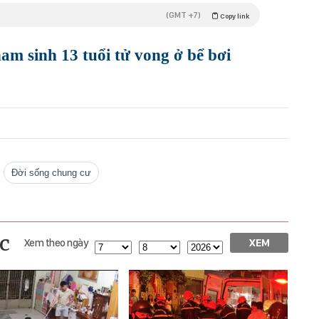
(GMT +7)
Copy link
am sinh 13 tuổi tử vong ở bể bơi
Đời sống chung cư
c
Xem theo ngày
XEM