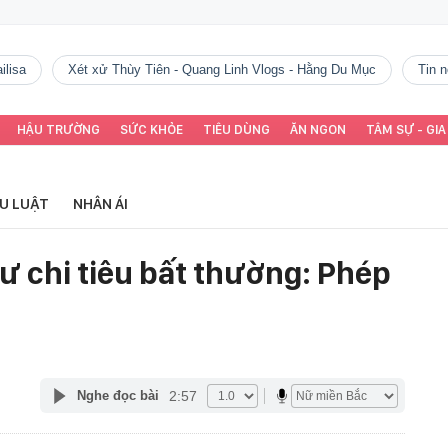
ilisa
Xét xử Thùy Tiên - Quang Linh Vlogs - Hằng Du Mục
tin
HẬU TRƯỜNG
SỨC KHỎE
TIÊU DÙNG
ĂN NGON
TÂM SỰ - GIA
ỂU LUẬT
NHÂN ÁI
ư chi tiêu bất thường: Phép
2:57
Nghe đọc bài