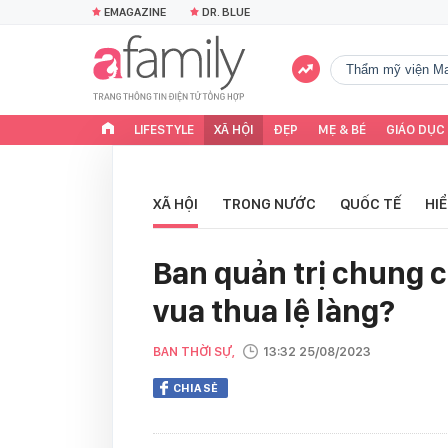
EMAGAZINE
DR. BLUE
Thẩm mỹ viện Ma
LIFESTYLE
XÃ HỘI
ĐẸP
MẸ & BÉ
GIÁO DỤC
XÃ HỘI
TRONG NƯỚC
QUỐC TẾ
HI
Ban quản trị chung c
vua thua lệ làng?
BAN THỜI SỰ,
13:32 25/08/2023
CHIA SẺ