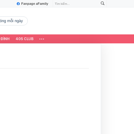
Fanpage aFamily
 nóng mỗi ngày
 ĐÌNH
40S CLUB