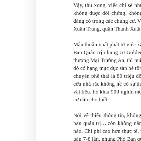
Vậy, thu xong, việc chi sẽ n
không được đối chứng, khôn
đáng có trong các chung cư. 
Xuân Trung, quận Thanh Xuân
Mâu thuẫn xuất phát từ việc 
Ban Quản trị chung cư Golde
thương Mại Trường An, thì mức
đó có hạng mục đục sàn bê tô
chuyển phế thải là 80 triệu 
cửa nhà rác không hề có sự t
vật liệu, họ khai 900 nghìn mộ
cư dân cho biết.
Nói về thiếu thông tin, khôn
ban quản trị….còn không nắm
nào. Chi phí cao hơn thực tế
gấp 7-8 lần, nhưng Phó Ban qu