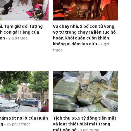
i: Tạm giữ đối tượng
Vụ cháy nhà, 2 bố con tử vong:
h con gái riêng của
Vợ từ trong chạy ra liên tục hô
ình
hoán, khói cuồn cuộn khiến
-
2 giờ trước
không ai dám lao cứu
-
2 giờ
trước
hám xét nơi ở của Huấn
Tịch thu 65,5 tỷ đồng tiền mặt
ng
và loạt thiết bị bí mật trong
-
25 phút trước
một căn hộ
-
3 giờ trước