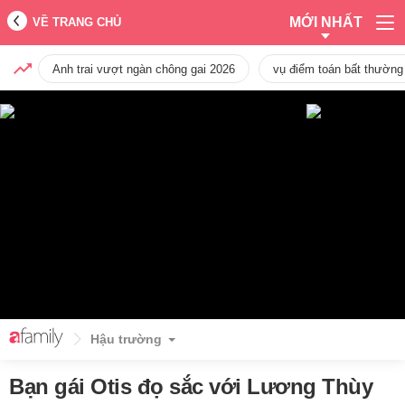
MỚI NHẤT
VỀ TRANG CHỦ
Anh trai vượt ngàn chông gai 2026
vụ điểm toán bất thường
Hậu trường
Bạn gái Otis đọ sắc với Lương Thùy