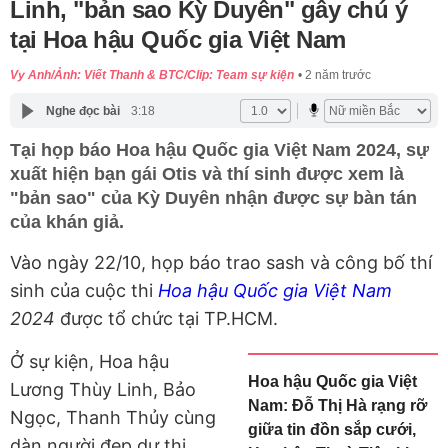
Linh, "bản sao Kỳ Duyên" gây chú ý
tại Hoa hậu Quốc gia Việt Nam
Vy Anh/Ảnh: Viết Thanh & BTC/Clip: Team sự kiện
2 năm trước
Nghe đọc bài
3:18
Tại họp báo Hoa hậu Quốc gia Việt Nam 2024, sự
xuất hiện bạn gái Otis và thí sinh được xem là
"bản sao" của Kỳ Duyên nhận được sự bàn tán
của khán giả.
Vào ngày 22/10, họp báo trao sash và công bố thí
sinh của cuộc thi
Hoa hậu Quốc gia Việt Nam
2024
được tổ chức tại TP.HCM.
Ở sự kiện, Hoa hậu
Hoa hậu Quốc gia Việt
Lương Thùy Linh, Bảo
Nam: Đỗ Thị Hà rạng rỡ
Ngọc, Thanh Thủy cùng
giữa tin đồn sắp cưới,
dàn người đẹp dự thi