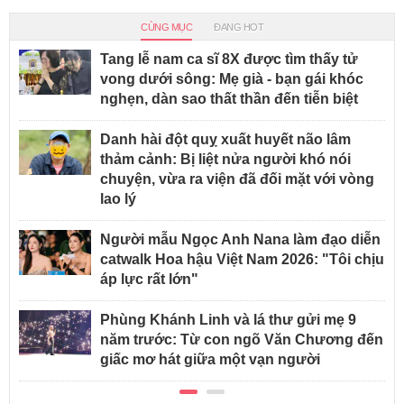
CÙNG MỤC
ĐANG HOT
Tang lễ nam ca sĩ 8X được tìm thấy tử
vong dưới sông: Mẹ già - bạn gái khóc
nghẹn, dàn sao thất thần đến tiễn biệt
Danh hài đột quỵ xuất huyết não lâm
thảm cảnh: Bị liệt nửa người khó nói
chuyện, vừa ra viện đã đối mặt với vòng
lao lý
Người mẫu Ngọc Anh Nana làm đạo diễn
catwalk Hoa hậu Việt Nam 2026: "Tôi chịu
áp lực rất lớn"
Phùng Khánh Linh và lá thư gửi mẹ 9
năm trước: Từ con ngõ Văn Chương đến
giấc mơ hát giữa một vạn người