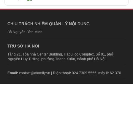
CHỊU TRÁCH NHIỆM QUẢN LÝ NỘI DUNG
Bà Nguyễn Bích Minh
TRỤ SỞ HÀ NỘI
Tầng 21, Tòa nhà Center Building, Hapulico Complex, Số 01, phố
Nguyễn Huy Tưởng, phường Thanh Xuân, thành phố Hà Nội
Email:
contact@afamily.vn |
Điện thoại:
024 7309 5555, máy lẻ 62.370
VPĐD TẠI TP.HCM
Tầng 4, Tòa nhà 123, số 127 Võ Văn Tần, Phường Xuân Hòa, TPHCM
Điện thoại:
028 7307 7979
Giấy phép thiết lập trang thông tin điện tử tổng hợp trên mạng số
2217/GP-TTĐT do Sở Thông tin và Truyền thông Hà Nội cấp ngày 10
tháng 4 năm 2019