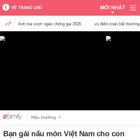
MỚI NHẤT
VỀ TRANG CHỦ
Anh trai vượt ngàn chông gai 2026
vụ điểm toán bất thường
Hậu trường
Bạn gái nấu món Việt Nam cho con