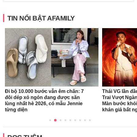
TIN NỔI BẬT AFAMILY
Đi bộ 10.000 bước vẫn êm chân: 7
Thái VG lần đầ
đôi dép xỏ ngón đang được săn
Trai Vượt Ngà
lùng nhất hè 2026, có mẫu Jennie
Màn bước khỏi
từng diện
khán giả bất n