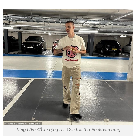
Tầng hầm đỗ xe rộng rãi. Con trai thứ Beckham từng