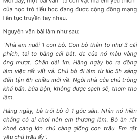
Mới đây, một bài văn "tả con vật mà em yêu thích"
của học trò tiểu học đang được cộng đồng mạng
liên tục truyền tay nhau.
Nguyên văn bài làm như sau:
"Nhà em nuôi 1 con bò. Con bò thân to như 3 cái
phích, tai to bằng cái bát, da của nó màu vàng
óng mượt. Chân dài 1m. Hằng ngày bò ra đồng
làm việc rất vất vả. Chú bò đi làm từ lúc 5h sáng
đến tận 6h chiều mới về. Ngôi nhà của chú trông
khá bẩn, bừa bộn, không được sạch sẽ, thơm tho
lắm.
Hằng ngày, bà trói bò ở 1 góc sân. Nhìn nó hiền
chẳng có ai chơi nên em thương lắm. Bò ăn rất
khoẻ càng lớn chú càng giống con trâu. Em rất
yêu chú trâu ấy".