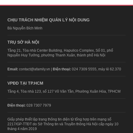
CHỊU TRÁCH NHIỆM QUẢN LÝ NỘI DUNG
Bà Nguyễn Bích Minh
TRỤ SỞ HÀ NỘI
Tầng 21, Tòa nhà Center Building, Hapulico Complex, Số 01, phố
Nguyễn Huy Tưởng, phường Thanh Xuân, thành phố Hà Nội
Email:
contact@afamily.vn |
Điện thoại:
024 7309 5555, máy lẻ 62.370
VPĐD TẠI TP.HCM
Tầng 4, Tòa nhà 123, số 127 Võ Văn Tần, Phường Xuân Hòa, TPHCM
Điện thoại:
028 7307 7979
Giấy phép thiết lập trang thông tin điện tử tổng hợp trên mạng số
2217/GP-TTĐT do Sở Thông tin và Truyền thông Hà Nội cấp ngày 10
tháng 4 năm 2019