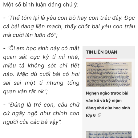
Một số bình luận đáng chú ý:
- "Thế tóm lại là yêu con bò hay con trâu đây. Đọc
cả bài đang liền mạch, thấy chốt bài yêu con trâu
mà cười lăn luôn đó";
- "Ôi em học sinh này có mắt
TIN LIÊN QUAN
quan sát cực kỳ tỉ mỉ nhé,
miêu tả không sót chi tiết
nào. Mặc dù cuối bài có hơi
sai sai một tí nhưng tổng
quan vẫn rất ok";
Nghẹn ngào trước bài
văn kể về kỷ niệm
- "Đúng là trẻ con, câu chữ
đáng nhớ của học sinh
cứ ngây ngô như chính con
lớp 6
người của các bé vậy".