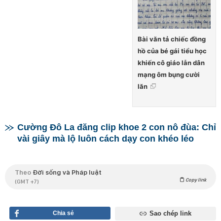
Bài văn tả chiếc đồng
hồ của bé gái tiểu học
khiến cô giáo lẫn dân
mạng ôm bụng cười
lăn
Cường Đô La đăng clip khoe 2 con nô đùa: Chỉ
vài giây mà lộ luôn cách dạy con khéo léo
Theo
Đời sống và Pháp luật
Copy link
(GMT +7)
Chia sẻ
Sao chép link