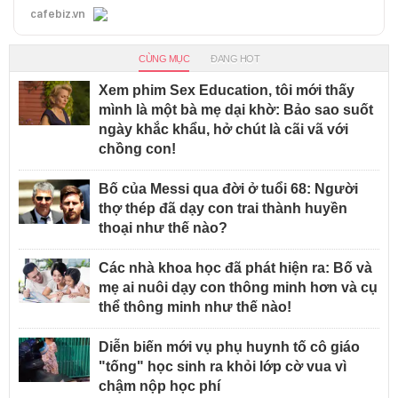
cafebiz.vn
CÙNG MỤC
ĐANG HOT
Xem phim Sex Education, tôi mới thấy
mình là một bà mẹ dại khờ: Bảo sao suốt
ngày khắc khẩu, hở chút là cãi vã với
chồng con!
Bố của Messi qua đời ở tuổi 68: Người
thợ thép đã dạy con trai thành huyền
thoại như thế nào?
Các nhà khoa học đã phát hiện ra: Bố và
mẹ ai nuôi dạy con thông minh hơn và cụ
thể thông minh như thế nào!
Diễn biến mới vụ phụ huynh tố cô giáo
"tống" học sinh ra khỏi lớp cờ vua vì
chậm nộp học phí