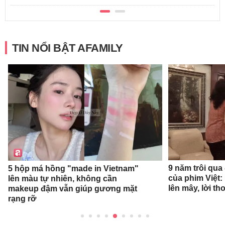
TIN NỔI BẬT AFAMILY
9 năm trôi qua
5 hộp má hồng "made in Vietnam"
của phim Việt:
lên màu tự nhiên, không cần
lên mây, lời t
makeup đậm vẫn giúp gương mặt
rạng rỡ