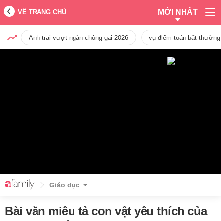
MỚI NHẤT
VỀ TRANG CHỦ
Anh trai vượt ngàn chông gai 2026
vụ điểm toán bất thường
Giáo dục
Bài văn miêu tả con vật yêu thích của