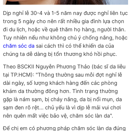
Dịp nghỉ lễ 30-4 và 1-5 năm nay được nghỉ liên tục
trong 5 ngày cho nên rất nhiều gia đình lựa chọn
đi du lịch, hoặc về quê thăm họ hàng, người thân.
Tuy nhiên nếu như không chú ý chống nắng, hoặc
chăm sóc da
sai cách thì có thể khiến da của
chúng ta dễ dàng bị tổn thương khó hồi phục.
Theo BSCKII Nguyễn Phương Thảo (bác sĩ da liễu
tại TP.HCM): "Thông thường sau mỗi đợt nghỉ lễ
dài ngày, số lượng khách hàng đến các phòng
khám da thường đông hơn. Tình trạng thường
gặp là nám sạm, bị cháy nắng, da bị nổi mụn, da
sạm đen rõ rệt... chủ yếu là vì dịp lễ mải vui chơi
nên quên mất việc bảo vệ, chăm sóc làn da".
Để chị em có phương pháp chăm sóc làn da đúng