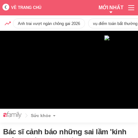
MỚI NHẤT
VỀ TRANG CHỦ
Anh trai vượt ngàn chông gai 2026
vụ điểm toán bất thường
Sức khỏe
Bác sĩ cảnh báo những sai lầm 'kinh