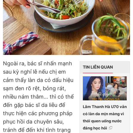
Ngoài ra, bác sĩ nhấn mạnh
TIN LIÊN QUAN
sau kỳ nghỉ lễ nếu chị em
cảm thấy làn da có dấu hiệu
sạm đen rõ rệt, bỏng rát,
nhiều nám thâm... thì có thể
đến gặp bác sĩ da liễu để
Lâm Thanh Hà U70 vẫn
thực hiện các phương pháp
có làn da mịn màng vì
thói quen uống nước
phục hồi da chuyên sâu,
đáng học hỏi
tránh để đến khi tình trạng