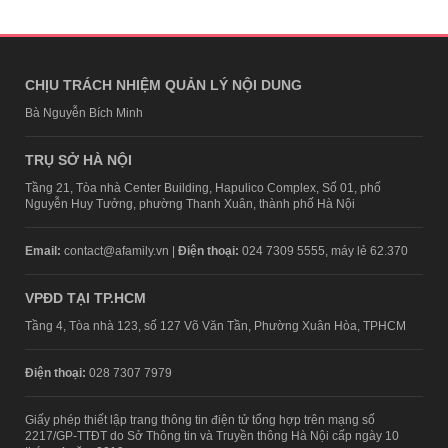
CHỊU TRÁCH NHIỆM QUẢN LÝ NỘI DUNG
Bà Nguyễn Bích Minh
TRỤ SỞ HÀ NỘI
Tầng 21, Tòa nhà Center Building, Hapulico Complex, Số 01, phố
Nguyễn Huy Tưởng, phường Thanh Xuân, thành phố Hà Nội
Email:
contact@afamily.vn |
Điện thoại:
024 7309 5555, máy lẻ 62.370
VPĐD TẠI TP.HCM
Tầng 4, Tòa nhà 123, số 127 Võ Văn Tần, Phường Xuân Hòa, TPHCM
Điện thoại:
028 7307 7979
Giấy phép thiết lập trang thông tin điện tử tổng hợp trên mạng số
2217/GP-TTĐT do Sở Thông tin và Truyền thông Hà Nội cấp ngày 10