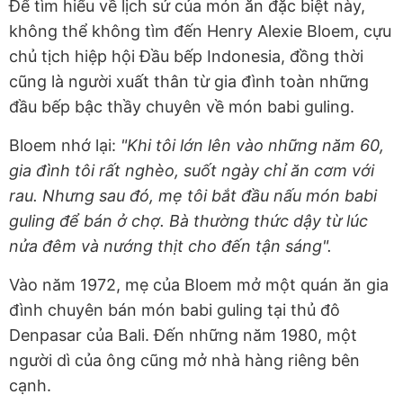
Để tìm hiểu về lịch sử của món ăn đặc biệt này,
không thể không tìm đến Henry Alexie Bloem, cựu
chủ tịch hiệp hội Đầu bếp Indonesia, đồng thời
cũng là người xuất thân từ gia đình toàn những
đầu bếp bậc thầy chuyên về món babi guling.
Bloem nhớ lại:
"Khi tôi lớn lên vào những năm 60,
gia đình tôi rất nghèo, suốt ngày chỉ ăn cơm với
rau. Nhưng sau đó, mẹ tôi bắt đầu nấu món babi
guling để bán ở chợ. Bà thường thức dậy từ lúc
nửa đêm và nướng thịt cho đến tận sáng".
Vào năm 1972, mẹ của Bloem mở một quán ăn gia
đình chuyên bán món babi guling tại thủ đô
Denpasar của Bali. Đến những năm 1980, một
người dì của ông cũng mở nhà hàng riêng bên
cạnh.