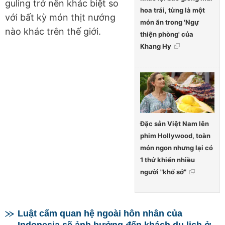
guling trở nên khác biệt so
hoa trái, từng là một
với bất kỳ món thịt nướng
món ăn trong 'Ngự
nào khác trên thế giới.
thiện phòng' của
Khang Hy
Đặc sản Việt Nam lên
phim Hollywood, toàn
món ngon nhưng lại có
1 thứ khiến nhiều
người "khổ sở"
Luật cấm quan hệ ngoài hôn nhân của
Indonesia sẽ ảnh hưởng đến khách du lịch ở