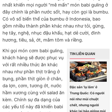
nhất khiến mọi người "mê mẩn" món babi guling ở
đây chính là phần nước sốt, hay còn gọi là bumbu.
Có vô số biến thể của bumbu ở Indonesia, bao
gồm nhiều thành phần khác nhau như tỏi, gừng,
hẹ tây, nghệ, nhục đậu khấu, hạt dẻ cười, đinh
hương, tiêu, sả, ớt, mắm tôm và riềng.
Khi gọi món cơm babi guling,
TIN LIÊN QUAN
khách hàng sẽ được phục vụ
với rất nhiều thức ăn khác
nhau như phần thịt trắng ở
bụng, phần thịt giòn ở chân,
da lợn, cơm, tương ớt, nước
Đặc sản ‘lạ lắm’ ở
hầm xương cùng với salad ăn
Trung Quốc: Có người
nói như mùi chuột
kèm. Chính sự đa dạng của
chết, nhưng người
các yếu tố này đã khiến babi
khác lại bảo giống mùi