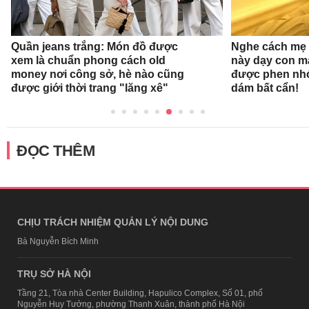
Quần jeans trắng: Món đồ được
Nghe cách mẹ 
xem là chuẩn phong cách old
này dạy con mà
money nơi công sở, hè nào cũng
được phen nhớ
được giới thời trang "lăng xê"
dám bất cẩn!
ĐỌC THÊM
CHỊU TRÁCH NHIỆM QUẢN LÝ NỘI DUNG
Bà Nguyễn Bích Minh
TRỤ SỞ HÀ NỘI
Tầng 21, Tòa nhà Center Building, Hapulico Complex, Số 01, phố
Nguyễn Huy Tưởng, phường Thanh Xuân, thành phố Hà Nội