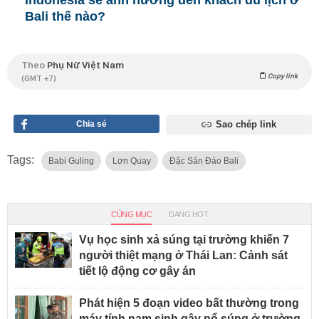
Bali thế nào?
Theo
Phụ Nữ Việt Nam
Copy link
(GMT +7)
Chia sẻ
Sao chép link
Tags:
Babi Guling
Lợn Quay
Đặc Sản Đảo Bali
CÙNG MỤC
ĐANG HOT
Vụ học sinh xả súng tại trường khiến 7
người thiệt mạng ở Thái Lan: Cảnh sát
tiết lộ động cơ gây án
Phát hiện 5 đoạn video bất thường trong
máy tính nam sinh gây nổ súng ở trường