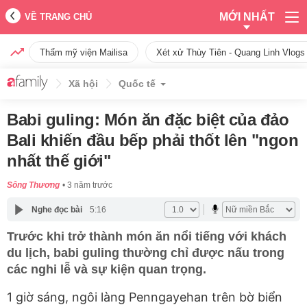
MỚI NHẤT
VỀ TRANG CHỦ
Thẩm mỹ viện Mailisa
Xét xử Thùy Tiên - Quang Linh Vlogs
Xã hội
Quốc tế
Babi guling: Món ăn đặc biệt của đảo
Bali khiến đầu bếp phải thốt lên "ngon
nhất thế giới"
Sông Thương
3 năm trước
Nghe đọc bài
5:16
Trước khi trở thành món ăn nổi tiếng với khách
du lịch, babi guling thường chỉ được nấu trong
các nghi lễ và sự kiện quan trọng.
1 giờ sáng, ngôi làng Penngayehan trên bờ biển