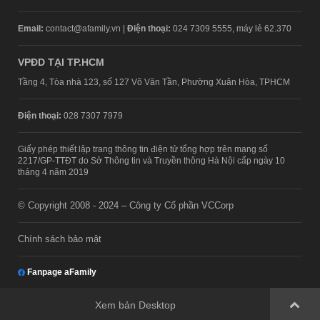
Email:
contact@afamily.vn |
Điện thoại:
024 7309 5555, máy lẻ 62.370
VPĐD TẠI TP.HCM
Tầng 4, Tòa nhà 123, số 127 Võ Văn Tần, Phường Xuân Hòa, TPHCM
Điện thoại:
028 7307 7979
Giấy phép thiết lập trang thông tin điện tử tổng hợp trên mạng số
2217/GP-TTĐT do Sở Thông tin và Truyền thông Hà Nội cấp ngày 10
tháng 4 năm 2019
© Copyright 2008 - 2024 – Công ty Cổ phần VCCorp
Chính sách bảo mật
Fanpage aFamily
Xem bản Desktop