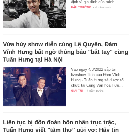
định vì gia đình của mình.
HẬU TRƯỜNG
-
4 năm trước
Vừa hủy show diễn cùng Lệ Quyên, Đàm
Vĩnh Hưng bất ngờ thông báo "bắt tay" cùng
Tuấn Hưng tại Hà Nội
Vào ngày 4/3/2022 sắp tới,
liveshow Tình của Đàm Vĩnh
Hưng - Tuấn Hưng sẽ được tổ
chức tại Cung Văn hóa Hữu…
GIẢI TRÍ
-
4 năm trước
Liên tục bị đồn đoán hôn nhân trục trặc,
Tuấn Hưng viết "tâm thư" gửi vợ: Hãy tin