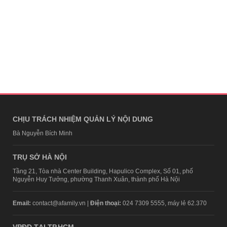
CHỊU TRÁCH NHIỆM QUẢN LÝ NỘI DUNG
Bà Nguyễn Bích Minh
TRỤ SỞ HÀ NỘI
Tầng 21, Tòa nhà Center Building, Hapulico Complex, Số 01, phố
Nguyễn Huy Tưởng, phường Thanh Xuân, thành phố Hà Nội
Email:
contact@afamily.vn |
Điện thoại:
024 7309 5555, máy lẻ 62.370
VPĐD TẠI TP.HCM