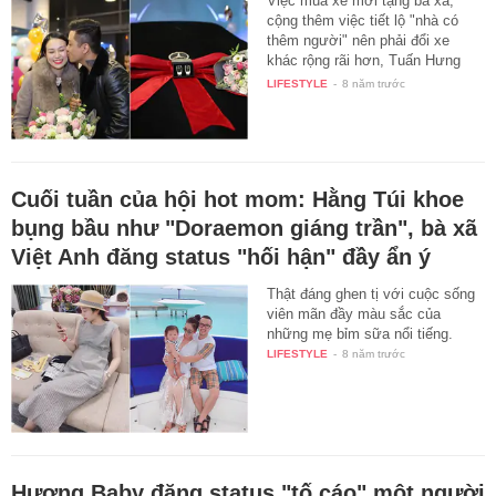
Việc mua xe mới tặng bà xã,
cộng thêm việc tiết lộ "nhà có
thêm người" nên phải đổi xe
khác rộng rãi hơn, Tuấn Hưng
đã…
LIFESTYLE
-
8 năm trước
Cuối tuần của hội hot mom: Hằng Túi khoe
bụng bầu như "Doraemon giáng trần", bà xã
Việt Anh đăng status "hối hận" đầy ẩn ý
Thật đáng ghen tị với cuộc sống
viên mãn đầy màu sắc của
những mẹ bỉm sữa nổi tiếng.
LIFESTYLE
-
8 năm trước
Hương Baby đăng status "tố cáo" một người