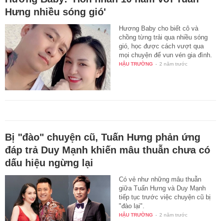
Hưng nhiều sóng gió'
Hương Baby cho biết cô và
chồng từng trải qua nhiều sóng
gió, học được cách vượt qua
mọi chuyện để vun vén gia đình.
HẬU TRƯỜNG
-
2 năm trước
Bị "đào" chuyện cũ, Tuấn Hưng phản ứng
đáp trả Duy Mạnh khiến mâu thuẫn chưa có
dấu hiệu ngừng lại
Có vẻ như những mâu thuẫn
giữa Tuấn Hưng và Duy Mạnh
tiếp tục trước việc chuyện cũ bị
"đào lại".
HẬU TRƯỜNG
-
2 năm trước