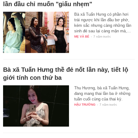
lần đầu chỉ muốn "giấu nhẹm"
Bà xã Tuấn Hưng có phần hơi
trái ngược khi lần đầu bơ phờ,
kém sắc nhưng càng những lần
sinh đẻ sau lại càng mặn mà,…
MẸ VÀ BÉ
-
7 năm trước
Bà xã Tuấn Hưng thề đẻ nốt lần này, tiết lộ
giới tính con thứ ba
Thu Hương, bà xã Tuấn Hưng,
đang mang thai lần ba ở những
tuần cuối cùng của thai kỳ.
HẬU TRƯỜNG
-
7 năm trước