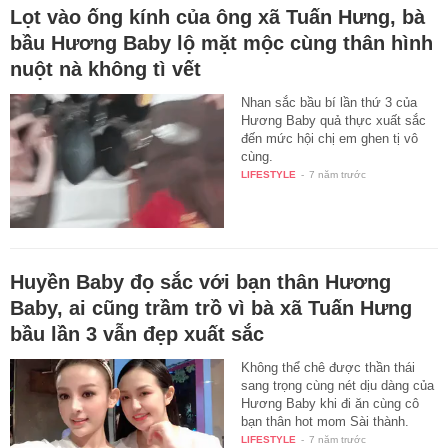
Lọt vào ống kính của ông xã Tuấn Hưng, bà
bầu Hương Baby lộ mặt mộc cùng thân hình
nuột nà không tì vết
Nhan sắc bầu bí lần thứ 3 của
Hương Baby quả thực xuất sắc
đến mức hội chị em ghen tị vô
cùng.
LIFESTYLE
-
7 năm trước
Huyền Baby đọ sắc với bạn thân Hương
Baby, ai cũng trầm trồ vì bà xã Tuấn Hưng
bầu lần 3 vẫn đẹp xuất sắc
Không thể chê được thần thái
sang trọng cùng nét dịu dàng của
Hương Baby khi đi ăn cùng cô
bạn thân hot mom Sài thành.
LIFESTYLE
-
7 năm trước