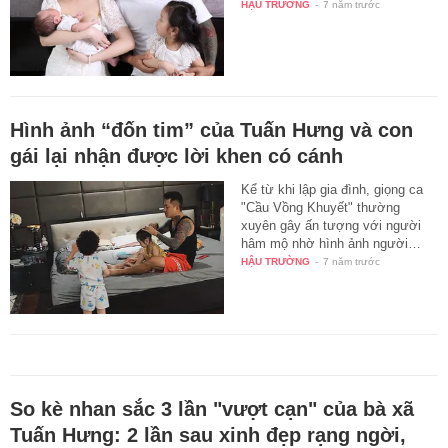
HẬU TRƯỜNG
-
7 năm trước
Hình ảnh “đốn tim” của Tuấn Hưng và con
gái lại nhận được lời khen có cánh
Kể từ khi lập gia đình, giọng ca
"Cầu Vồng Khuyết" thường
xuyên gây ấn tượng với người
hâm mộ nhờ hình ảnh người…
HẬU TRƯỜNG
-
7 năm trước
So kè nhan sắc 3 lần "vượt cạn" của bà xã
Tuấn Hưng: 2 lần sau xinh đẹp rạng ngời,