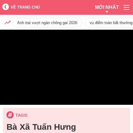
MỚI NHẤT
VỀ TRANG CHỦ
Anh trai vượt ngàn chông gai 2026
vụ điểm toán bất thường
TAGS:
Bà Xã Tuấn Hưng